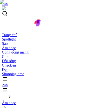
24h
Trang chủ
Spotlight
Sao
Âm nhạc
Cộng đồng mạng
Cine
Đời sống
Check-in
Đẹp
Shopping time
24h
Âm nhạc