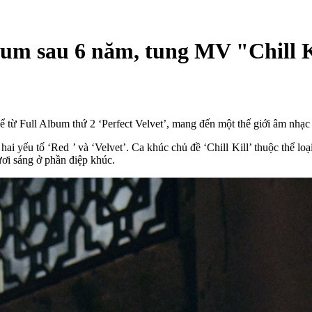
album sau 6 năm, tung MV "Chill 
kể từ Full Album thứ 2 ‘Perfect Velvet’, mang đến một thế giới âm nh
hai yếu tố ‘Red ’ và ‘Velvet’. Ca khúc chủ đề ‘Chill Kill’ thuộc thể lo
ươi sáng ở phần điệp khúc.