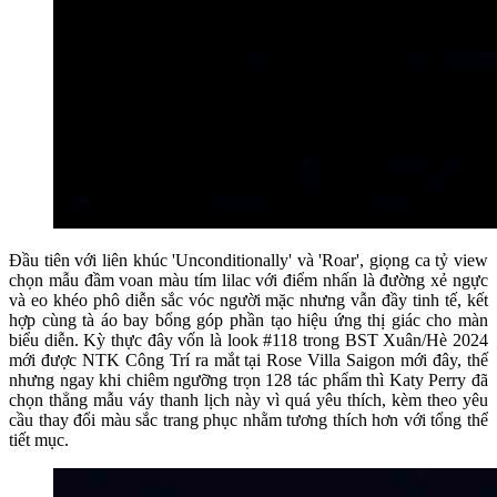
Đầu tiên với liên khúc 'Unconditionally' và 'Roar', giọng ca tỷ view
chọn mẫu đầm voan màu tím lilac với điểm nhấn là đường xẻ ngực
và eo khéo phô diễn sắc vóc người mặc nhưng vẫn đầy tinh tế, kết
hợp cùng tà áo bay bổng góp phần tạo hiệu ứng thị giác cho màn
biểu diễn. Kỳ thực đây vốn là look #118 trong BST Xuân/Hè 2024
mới được NTK Công Trí ra mắt tại Rose Villa Saigon mới đây, thế
nhưng ngay khi chiêm ngưỡng trọn 128 tác phẩm thì Katy Perry đã
chọn thẳng mẫu váy thanh lịch này vì quá yêu thích, kèm theo yêu
cầu thay đổi màu sắc trang phục nhằm tương thích hơn với tổng thể
tiết mục.