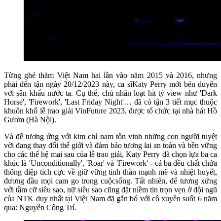
Từng ghé thăm Việt Nam hai lần vào năm 2015 và 2016, nhưng
phải đến tận ngày 20/12/2023 này, ca sĩKaty Perry mới bén duyên
với sân khấu nước ta. Cụ thể, chủ nhân loạt hit tỷ view như 'Dark
Horse', 'Firework', 'Last Friday Night'… đã có tận 3 tiết mục thuộc
khuôn khổ lễ trao giải VinFuture 2023, được tổ chức tại nhà hát Hồ
Gươm (Hà Nội).
Và để tương ứng với kim chỉ nam tôn vinh những con người tuyệt
vời đang thay đổi thế giới và đảm bảo tương lai an toàn và bền vững
cho các thế hệ mai sau của lễ trao giải, Katy Perry đã chọn lựa ba ca
khúc là 'Unconditionally', 'Roar' và 'Firework' - cả ba đều chất chứa
thông điệp tích cực về giữ vững tinh thần mạnh mẽ và nhiệt huyết,
đương đầu mọi cam go trong cuộcsống. Tất nhiên, để tương xứng
với tầm cỡ siêu sao, nữ siêu sao cũng đặt niềm tin trọn vẹn ở đội ngũ
của NTK duy nhất tại Việt Nam đã gắn bó với cô xuyên suốt 6 năm
qua: Nguyễn Công Trí.