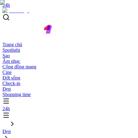
24h
Trang chủ
Spotlight
Sao
Âm nhạc
Cộng đồng mạng
Cine
Đời sống
Check-in
Đẹp
Shopping time
24h
Đẹp