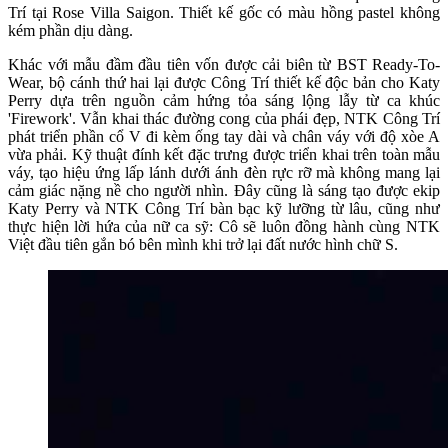
Trí tại Rose Villa Saigon. Thiết kế gốc có màu hồng pastel không
kém phần dịu dàng.
Khác với mẫu đầm đầu tiên vốn được cải biên từ BST Ready-To-
Wear, bộ cánh thứ hai lại được Công Trí thiết kế độc bản cho Katy
Perry dựa trên nguồn cảm hứng tỏa sáng lộng lẫy từ ca khúc
'Firework'. Vẫn khai thác đường cong của phái đẹp, NTK Công Trí
phát triển phần cổ V đi kèm ống tay dài và chân váy với độ xòe A
vừa phải. Kỹ thuật đính kết đặc trưng được triển khai trên toàn mẫu
váy, tạo hiệu ứng lấp lánh dưới ánh đèn rực rỡ mà không mang lại
cảm giác nặng nề cho người nhìn. Đây cũng là sáng tạo được ekip
Katy Perry và NTK Công Trí bàn bạc kỹ lưỡng từ lâu, cũng như
thực hiện lời hứa của nữ ca sỹ: Cô sẽ luôn đồng hành cùng NTK
Việt đầu tiên gắn bó bên mình khi trở lại đất nước hình chữ S.