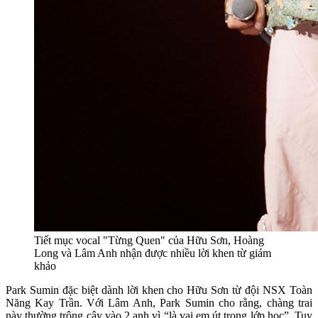
Tiết mục vocal "Từng Quen" của Hữu Sơn, Hoàng
Long và Lâm Anh nhận được nhiều lời khen từ giám
khảo
Park Sumin đặc biệt dành lời khen cho Hữu Sơn từ đội NSX Toàn
Năng Kay Trần. Với Lâm Anh, Park Sumin cho rằng, chàng trai
này thường trông cậy vào 2 anh vì “là vai em út trong lớp học”. Tuy