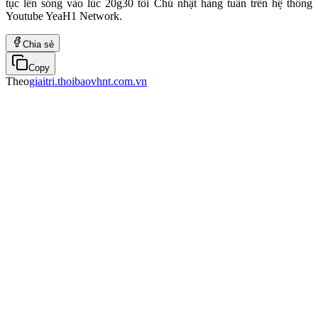
tục lên sóng vào lúc 20g30 tối Chủ nhật hàng tuần trên hệ thống
Youtube YeaH1 Network.
Chia sẻ
Copy
Theo
giaitri.thoibaovhnt.com.vn