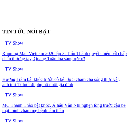
TIN TỨC NỔI BẬT
TV Show
Running Man Vietnam 2026 tập 3: Trấn Thành quyết chiến bất chấp
chấn thương tay, Quang Tuấn tỏa sáng rực rỡ
TV Show
Hương Tràm bật khóc trước cô bé lớp 5 chăm cha sống thực vật,
anh trai 17 tuổi đi phụ hồ nuôi gia đình
TV Show
MC Thanh Thảo bật khóc, Á hậu Vân Nhi nghẹn lòng trước cậu bé
một mình chăm mẹ bệnh tâm thần
TV Show