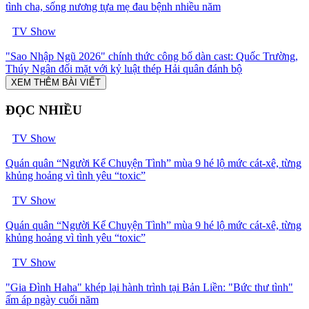
tình cha, sống nương tựa mẹ đau bệnh nhiều năm
TV Show
"Sao Nhập Ngũ 2026" chính thức công bố dàn cast: Quốc Trường,
Thúy Ngân đối mặt với kỷ luật thép Hải quân đánh bộ
XEM THÊM BÀI VIẾT
ĐỌC NHIỀU
TV Show
Quán quân “Người Kể Chuyện Tình” mùa 9 hé lộ mức cát-xê, từng
khủng hoảng vì tình yêu “toxic”
TV Show
Quán quân “Người Kể Chuyện Tình” mùa 9 hé lộ mức cát-xê, từng
khủng hoảng vì tình yêu “toxic”
TV Show
"Gia Đình Haha" khép lại hành trình tại Bản Liền: "Bức thư tình"
ấm áp ngày cuối năm