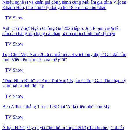
Nhiều nghệ sĩ và khán giả đồng hành cùng Mái ấm gia đình Việt tại
Khánh Hòa, trao hơn 9 tỷ đồng cho 18 em nhỏ khó khăn
TV Show
Anh Trai Vượt Ngàn Chông Gai 2026 tập 5: Jun Phạm vươn lên
dẫn đầu bảng xếp hạng cá nhân, 4 nhà mới chính thức lộ diện
TV Show
Top Chef Việt Nam 2026 ra mắt mùa 4 với thông điệp “Ghi dấu ẩm
thực Việt trên bàn tiệc của thế giới”
TV Show
"Duo Ninh Bình" tại Anh Trai Vượt Ngàn Chông Gai: Tình bạn kỳ
lạ từ hai cá tính đối lập
TV Show
Ben Affleck thắng 1 triệu USD tại 'Ai là triệu phú' bản Mỹ
TV Show
Á hậu Hương Ly quyết định hỗ trợ học hết lớp 12 cho bé gái thiếu