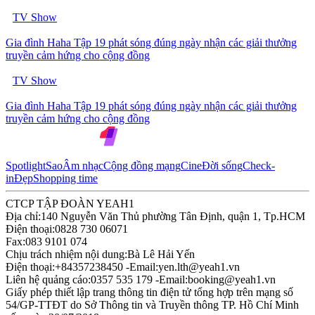
TV Show
Gia đình Haha Tập 19 phát sóng đúng ngày nhận các giải thưởng
truyền cảm hứng cho cộng đồng
TV Show
Gia đình Haha Tập 19 phát sóng đúng ngày nhận các giải thưởng
truyền cảm hứng cho cộng đồng
Spotlight
Sao
Âm nhạc
Cộng đồng mạng
Cine
Đời sống
Check-
in
Đẹp
Shopping time
CTCP TẬP ĐOÀN YEAH1
Địa chỉ:
140 Nguyễn Văn Thủ phường Tân Định, quận 1, Tp.HCM
Điện thoại:
0828 730 06071
Fax:
083 9101 074
Chịu trách nhiệm nội dung:
Bà Lê Hải Yến
Điện thoại:
+84357238450 -
Email:
yen.lth@yeah1.vn
Liên hệ quảng cáo:
0357 535 179 -
Email:
booking@yeah1.vn
Giấy phép thiết lập trang thông tin điện tử tổng hợp trên mạng số
54/GP-TTĐT do Sở Thông tin và Truyền thông TP. Hồ Chí Minh