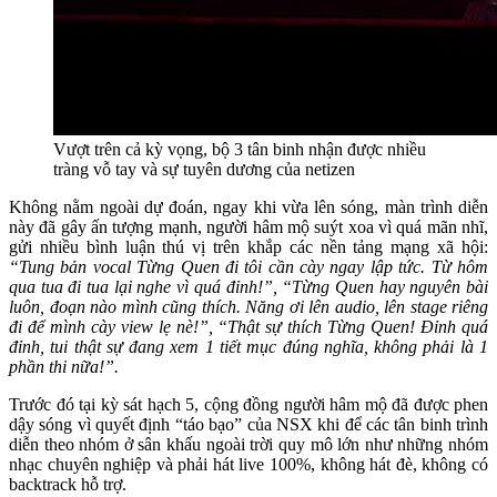
Vượt trên cả kỳ vọng, bộ 3 tân binh nhận được nhiều
tràng vỗ tay và sự tuyên dương của netizen
Không nằm ngoài dự đoán, ngay khi vừa lên sóng, màn trình diễn
này đã gây ấn tượng mạnh, người hâm mộ suýt xoa vì quá mãn nhĩ,
gửi nhiều bình luận thú vị trên khắp các nền tảng mạng xã hội:
“Tung bản vocal Từng Quen đi tôi cần cày ngay lập tức. Từ hôm
qua tua đi tua lại nghe vì quá đỉnh!”, “Từng Quen hay nguyên bài
luôn, đoạn nào mình cũng thích. Năng ơi lên audio, lên stage riêng
đi để mình cày view lẹ nè!”, “Thật sự thích Từng Quen! Đỉnh quá
đỉnh, tui thật sự đang xem 1 tiết mục đúng nghĩa, không phải là 1
phần thi nữa!”.
Trước đó tại kỳ sát hạch 5, cộng đồng người hâm mộ đã được phen
dậy sóng vì quyết định “táo bạo” của NSX khi để các tân binh trình
diễn theo nhóm ở sân khấu ngoài trời quy mô lớn như những nhóm
nhạc chuyên nghiệp và phải hát live 100%, không hát đè, không có
backtrack hỗ trợ.