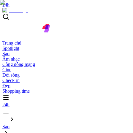
24h
Trang chủ
Spotlight
Sao
Âm nhạc
Cộng đồng mạng
Cine
Đời sống
Check-in
Đẹp
Shopping time
24h
Sao