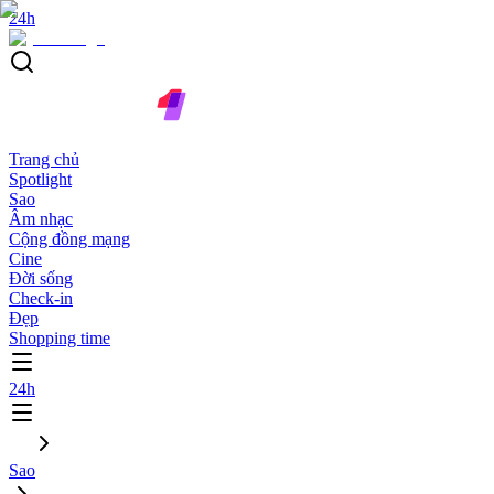
24h
Trang chủ
Spotlight
Sao
Âm nhạc
Cộng đồng mạng
Cine
Đời sống
Check-in
Đẹp
Shopping time
24h
Sao