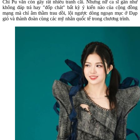
Chi Pu vẫn còn gây rất nhiều tranh cãi. Nhưng nữ ca sĩ gần như
không đáp trả hay "đốp chát" bất kỳ ý kiến nào của cộng đồng
mạng mà chỉ âm thầm trau dồi, lội ngược dòng ngoạn mục ở Đạp
gió và thành đoàn cùng các mỹ nhân quốc tế trong chương trình.