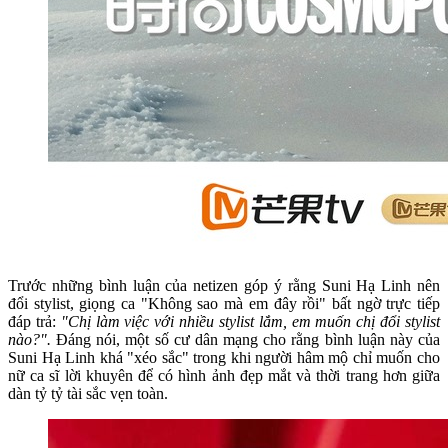
Trước những bình luận của netizen góp ý rằng Suni Hạ Linh nên
đổi stylist, giọng ca "Không sao mà em đây rồi" bất ngờ trực tiếp
đáp trả:
"Chị làm việc với nhiều stylist lắm, em muốn chị đổi stylist
nào?".
Đáng nói, một số cư dân mạng cho rằng bình luận này của
Suni Hạ Linh khá "xéo sắc" trong khi người hâm mộ chỉ muốn cho
nữ ca sĩ lời khuyên để có hình ảnh đẹp mắt và thời trang hơn giữa
dàn tỷ tỷ tài sắc vẹn toàn.