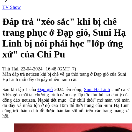
TV Show
Đáp trả "xéo sắc" khi bị chê
trang phục ở Đạp gió, Suni Hạ
Linh bị nói phải học "lớp ứng
xử" của Chi Pu
Thứ Hai, 22-04-2024 | 16:48 (GMT+7)
Màn đáp trả netizen khi bị chê về gu thời trang ở Đạp gió của Suni
Hạ Linh mới đây đã gây nhiều tranh cãi.
Sau khi tập 1 của
Đạp gió
2024 lên sóng,
Suni Hạ Linh
- nữ ca sĩ
Vbiz góp mặt tại chương trình năm nay lập tức thu hút sự chú ý của
đông đảo netizen. Ngoài tiết mục "Cứ chill thôi" mở màn với màn
đu dây và nhào lộn ở độ cao 10m thì thời trang của Suni Hạ Linh
cũng trở thành chủ đề được bàn tán sôi nổi trên các trang mạng xã
hội.