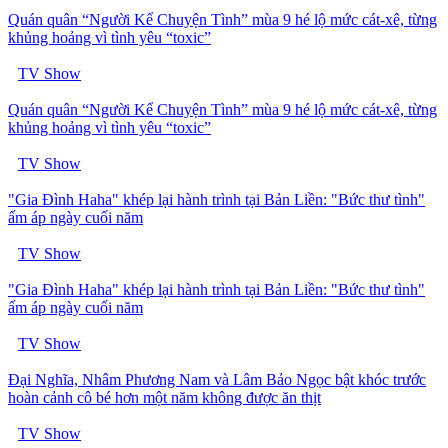
Quán quân “Người Kể Chuyện Tình” mùa 9 hé lộ mức cát-xê, từng
khủng hoảng vì tình yêu “toxic”
TV Show
Quán quân “Người Kể Chuyện Tình” mùa 9 hé lộ mức cát-xê, từng
khủng hoảng vì tình yêu “toxic”
TV Show
"Gia Đình Haha" khép lại hành trình tại Bản Liền: "Bức thư tình"
ấm áp ngày cuối năm
TV Show
"Gia Đình Haha" khép lại hành trình tại Bản Liền: "Bức thư tình"
ấm áp ngày cuối năm
TV Show
Đại Nghĩa, Nhâm Phương Nam và Lâm Bảo Ngọc bật khóc trước
hoàn cảnh cô bé hơn một năm không được ăn thịt
TV Show