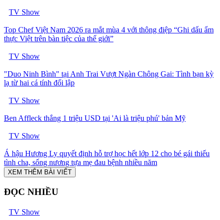
TV Show
Top Chef Việt Nam 2026 ra mắt mùa 4 với thông điệp “Ghi dấu ẩm
thực Việt trên bàn tiệc của thế giới”
TV Show
"Duo Ninh Bình" tại Anh Trai Vượt Ngàn Chông Gai: Tình bạn kỳ
lạ từ hai cá tính đối lập
TV Show
Ben Affleck thắng 1 triệu USD tại 'Ai là triệu phú' bản Mỹ
TV Show
Á hậu Hương Ly quyết định hỗ trợ học hết lớp 12 cho bé gái thiếu
tình cha, sống nương tựa mẹ đau bệnh nhiều năm
XEM THÊM BÀI VIẾT
ĐỌC NHIỀU
TV Show