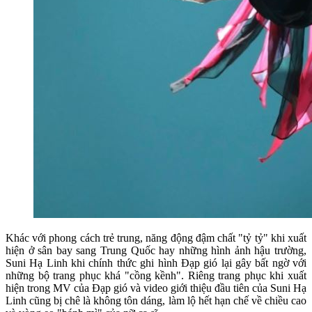
Khác với phong cách trẻ trung, năng động đậm chất "tỷ tỷ" khi xuất
hiện ở sân bay sang Trung Quốc hay những hình ảnh hậu trường,
Suni Hạ Linh khi chính thức ghi hình Đạp gió lại gây bất ngờ với
những bộ trang phục khá "cồng kềnh". Riêng trang phục khi xuất
hiện trong MV của Đạp gió và video giới thiệu đầu tiên của Suni Hạ
Linh cũng bị chê là không tôn dáng, làm lộ hết hạn chế về chiều cao