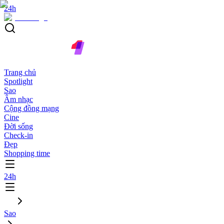
24h
Trang chủ
Spotlight
Sao
Âm nhạc
Cộng đồng mạng
Cine
Đời sống
Check-in
Đẹp
Shopping time
24h
Sao