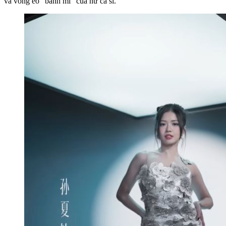
và vòng eo "bánh mì" của nữ ca sĩ.