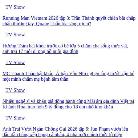
TV Show
Running Man Vietnam 2026 tập 3: Trấn Thành quyết chiến bất chấp
chấn thương tay, Quang Tuấn tỏa sáng rực rỡ
TV Show
Hương Tràm bật khóc trước cô bé lớp 5 chăm cha sống thực vật,
anh trai 17 tuổi đi phụ hồ nuôi gia đình
TV Show
MC Thanh Thảo bật khóc, Á hậu Vân Nhi nghẹn lòng trước cậu bé
một mình chăm mẹ bệnh tâm thần
TV Show
Nhiều nghệ sĩ và khán giả đồng hành cùng Mái ấm gia đình Việt tại
Khánh Hòa, trao hơn 9 tỷ đồng cho 18 em nhỏ khó khăn
TV Show
Anh Trai Vượt Ngàn Chông Gai 2026 tập 5: Jun Phạm vươn lên
dẫn đầu bảng xếp hạng cá nhân, 4 nhà mới chính thức lộ diện