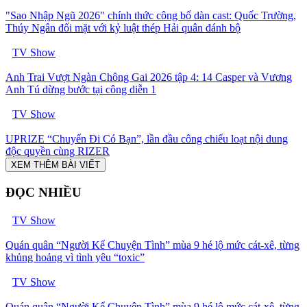
"Sao Nhập Ngũ 2026" chính thức công bố dàn cast: Quốc Trường,
Thúy Ngân đối mặt với kỷ luật thép Hải quân đánh bộ
TV Show
Anh Trai Vượt Ngàn Chông Gai 2026 tập 4: 14 Casper và Vương
Anh Tú dừng bước tại công diễn 1
TV Show
UPRIZE “Chuyến Đi Có Bạn”, lần đầu công chiếu loạt nội dung
độc quyền cùng RIZER
XEM THÊM BÀI VIẾT
ĐỌC NHIỀU
TV Show
Quán quân “Người Kể Chuyện Tình” mùa 9 hé lộ mức cát-xê, từng
khủng hoảng vì tình yêu “toxic”
TV Show
Quán quân “Người Kể Chuyện Tình” mùa 9 hé lộ mức cát-xê, từng