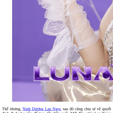
Thế nhưng,
Ninh Dương Lan Ngọc
sau đó cũng chia sẻ về quyết