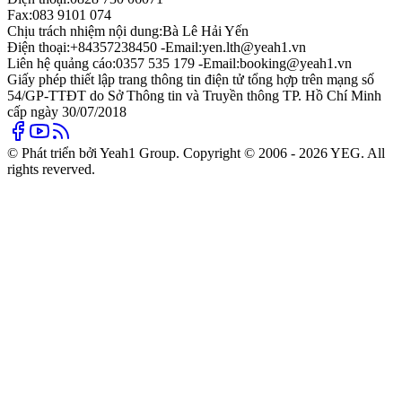
Fax:
083 9101 074
Chịu trách nhiệm nội dung:
Bà Lê Hải Yến
Điện thoại:
+84357238450 -
Email:
yen.lth@yeah1.vn
Liên hệ quảng cáo:
0357 535 179 -
Email:
booking@yeah1.vn
Giấy phép thiết lập trang thông tin điện tử tổng hợp trên mạng số
54/GP-TTĐT do Sở Thông tin và Truyền thông TP. Hồ Chí Minh
cấp ngày 30/07/2018
© Phát triển bởi Yeah1 Group. Copyright © 2006 - 2026 YEG. All
rights reverved.