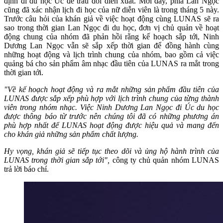
định đi du học Úc để trau dồi diễn xuất. Mới đây, phía Lan Ngọc
cũng đã xác nhận lịch đi học của nữ diễn viên là trong tháng 5 này.
Trước câu hỏi của khán giả về việc hoạt động cùng LUNAS sẽ ra
sao trong thời gian Lan Ngọc đi du học, đơn vị chủ quản về hoạt
động chung của nhóm đã phản hồi rằng kế hoạch sắp tới, Ninh
Dương Lan Ngọc vẫn sẽ sắp xếp thời gian để đồng hành cùng
những hoạt động và lịch trình chung của nhóm, bao gồm cả việc
quảng bá cho sản phẩm âm nhạc đầu tiên của LUNAS ra mắt trong
thời gian tới.
"Về kế hoạch hoạt động và ra mắt những sản phẩm đầu tiên của
LUNAS được sắp xếp phù hợp với lịch trình chung của từng thành
viên trong nhóm nhạc. Việc Ninh Dương Lan Ngọc đi Úc du học
được thông báo từ trước nên chúng tôi đã có những phương án
phù hợp nhất để LUNAS hoạt động được hiệu quả và mang đến
cho khán giả những sản phẩm chất lượng.
Hy vọng, khán giả sẽ tiếp tục theo dõi và ủng hộ hành trình của
LUNAS trong thời gian sắp tới",
công ty chủ quản nhóm LUNAS
trả lời báo chí.