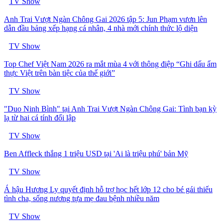
TV Show
Anh Trai Vượt Ngàn Chông Gai 2026 tập 5: Jun Phạm vươn lên
dẫn đầu bảng xếp hạng cá nhân, 4 nhà mới chính thức lộ diện
TV Show
Top Chef Việt Nam 2026 ra mắt mùa 4 với thông điệp “Ghi dấu ẩm
thực Việt trên bàn tiệc của thế giới”
TV Show
"Duo Ninh Bình" tại Anh Trai Vượt Ngàn Chông Gai: Tình bạn kỳ
lạ từ hai cá tính đối lập
TV Show
Ben Affleck thắng 1 triệu USD tại 'Ai là triệu phú' bản Mỹ
TV Show
Á hậu Hương Ly quyết định hỗ trợ học hết lớp 12 cho bé gái thiếu
tình cha, sống nương tựa mẹ đau bệnh nhiều năm
TV Show