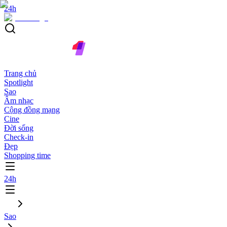
24h
Trang chủ
Spotlight
Sao
Âm nhạc
Cộng đồng mạng
Cine
Đời sống
Check-in
Đẹp
Shopping time
24h
Sao