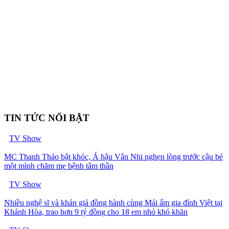
TIN TỨC NỔI BẬT
TV Show
MC Thanh Thảo bật khóc, Á hậu Vân Nhi nghẹn lòng trước cậu bé
một mình chăm mẹ bệnh tâm thần
TV Show
Nhiều nghệ sĩ và khán giả đồng hành cùng Mái ấm gia đình Việt tại
Khánh Hòa, trao hơn 9 tỷ đồng cho 18 em nhỏ khó khăn