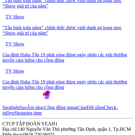
"Tân binh toàn năng" chính thức được vinh danh tại hạng mục
“Show giải trí của năm”
TV Show
"Tân binh toàn năng" chính thức được vinh danh tại hạng mục
“Show giải trí của năm”
TV Show
Gia đình Haha Tập 19 phát sóng đúng ngày nhận các giải thưởng
truyền cảm hứng cho cộng đồng
TV Show
Gia đình Haha Tập 19 phát sóng đúng ngày nhận các giải thưởng
truyền cảm hứng cho cộng đồng
Spotlight
Sao
Âm nhạc
Cộng đồng mạng
Cine
Đời sống
Check-
in
Đẹp
Shopping time
CTCP TẬP ĐOÀN YEAH1
Địa chỉ:
140 Nguyễn Văn Thủ phường Tân Định, quận 1, Tp.HCM
Điện thoại:
0828 730 06071