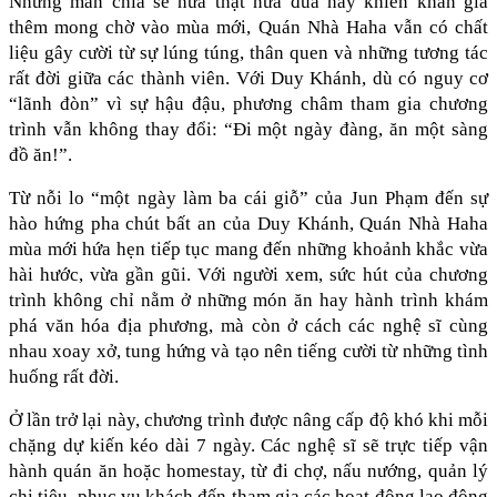
Những màn chia sẻ nửa thật nửa đùa này khiến khán giả 
thêm mong chờ vào mùa mới, Quán Nhà Haha vẫn có chất 
liệu gây cười từ sự lúng túng, thân quen và những tương tác 
rất đời giữa các thành viên. Với Duy Khánh, dù có nguy cơ 
“lãnh đòn” vì sự hậu đậu, phương châm tham gia chương 
trình vẫn không thay đổi: “Đi một ngày đàng, ăn một sàng 
đồ ăn!”.
Từ nỗi lo “một ngày làm ba cái giỗ” của Jun Phạm đến sự 
hào hứng pha chút bất an của Duy Khánh, Quán Nhà Haha 
mùa mới hứa hẹn tiếp tục mang đến những khoảnh khắc vừa 
hài hước, vừa gần gũi. Với người xem, sức hút của chương 
trình không chỉ nằm ở những món ăn hay hành trình khám 
phá văn hóa địa phương, mà còn ở cách các nghệ sĩ cùng 
nhau xoay xở, tung hứng và tạo nên tiếng cười từ những tình 
huống rất đời.
Ở lần trở lại này, chương trình được nâng cấp độ khó khi mỗi 
chặng dự kiến kéo dài 7 ngày. Các nghệ sĩ sẽ trực tiếp vận 
hành quán ăn hoặc homestay, từ đi chợ, nấu nướng, quản lý 
chi tiêu, phục vụ khách đến tham gia các hoạt động lao động 