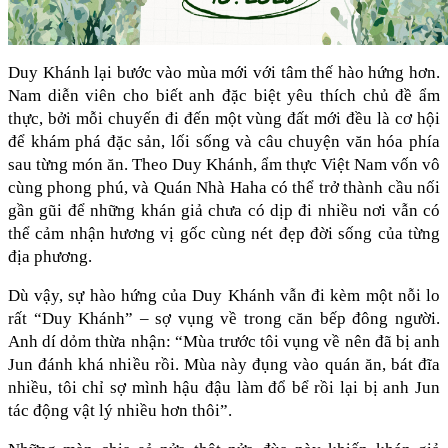
Duy Khánh lại bước vào mùa mới với tâm thế hào hứng hơn. 
Nam diễn viên cho biết anh đặc biệt yêu thích chủ đề ẩm 
thực, bởi mỗi chuyến đi đến một vùng đất mới đều là cơ hội 
để khám phá đặc sản, lối sống và câu chuyện văn hóa phía 
sau từng món ăn. Theo Duy Khánh, ẩm thực Việt Nam vốn vô 
cùng phong phú, và Quán Nhà Haha có thể trở thành cầu nối 
gần gũi để những khán giả chưa có dịp đi nhiều nơi vẫn có 
thể cảm nhận hương vị gốc cùng nét đẹp đời sống của từng 
địa phương.
Dù vậy, sự hào hứng của Duy Khánh vẫn đi kèm một nỗi lo 
rất “Duy Khánh” – sợ vụng về trong căn bếp đông người. 
Anh dí dỏm thừa nhận: “Mùa trước tôi vụng về nên đã bị anh 
Jun đánh khá nhiều rồi. Mùa này đụng vào quán ăn, bát đĩa 
nhiều, tôi chỉ sợ mình hậu đậu làm đổ bể rồi lại bị anh Jun 
tác động vật lý nhiều hơn thôi”.