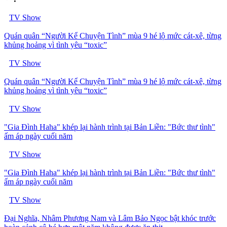
TV Show
Quán quân “Người Kể Chuyện Tình” mùa 9 hé lộ mức cát-xê, từng
khủng hoảng vì tình yêu “toxic”
TV Show
Quán quân “Người Kể Chuyện Tình” mùa 9 hé lộ mức cát-xê, từng
khủng hoảng vì tình yêu “toxic”
TV Show
"Gia Đình Haha" khép lại hành trình tại Bản Liền: "Bức thư tình"
ấm áp ngày cuối năm
TV Show
"Gia Đình Haha" khép lại hành trình tại Bản Liền: "Bức thư tình"
ấm áp ngày cuối năm
TV Show
Đại Nghĩa, Nhâm Phương Nam và Lâm Bảo Ngọc bật khóc trước