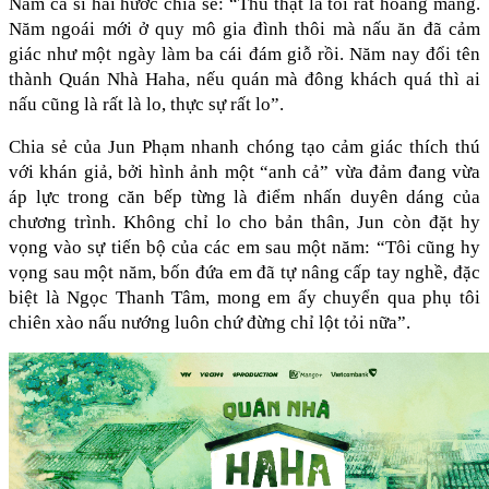
Nam ca sĩ hài hước chia sẻ: “Thú thật là tôi rất hoang mang. 
Năm ngoái mới ở quy mô gia đình thôi mà nấu ăn đã cảm 
giác như một ngày làm ba cái đám giỗ rồi. Năm nay đổi tên 
thành Quán Nhà Haha, nếu quán mà đông khách quá thì ai 
nấu cũng là rất là lo, thực sự rất lo”.
Chia sẻ của Jun Phạm nhanh chóng tạo cảm giác thích thú 
với khán giả, bởi hình ảnh một “anh cả” vừa đảm đang vừa 
áp lực trong căn bếp từng là điểm nhấn duyên dáng của 
chương trình. Không chỉ lo cho bản thân, Jun còn đặt hy 
vọng vào sự tiến bộ của các em sau một năm: “Tôi cũng hy 
vọng sau một năm, bốn đứa em đã tự nâng cấp tay nghề, đặc 
biệt là Ngọc Thanh Tâm, mong em ấy chuyển qua phụ tôi 
chiên xào nấu nướng luôn chứ đừng chỉ lột tỏi nữa”.