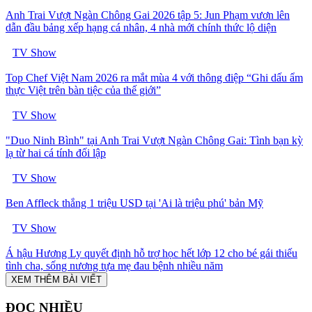
Anh Trai Vượt Ngàn Chông Gai 2026 tập 5: Jun Phạm vươn lên
dẫn đầu bảng xếp hạng cá nhân, 4 nhà mới chính thức lộ diện
TV Show
Top Chef Việt Nam 2026 ra mắt mùa 4 với thông điệp “Ghi dấu ẩm
thực Việt trên bàn tiệc của thế giới”
TV Show
"Duo Ninh Bình" tại Anh Trai Vượt Ngàn Chông Gai: Tình bạn kỳ
lạ từ hai cá tính đối lập
TV Show
Ben Affleck thắng 1 triệu USD tại 'Ai là triệu phú' bản Mỹ
TV Show
Á hậu Hương Ly quyết định hỗ trợ học hết lớp 12 cho bé gái thiếu
tình cha, sống nương tựa mẹ đau bệnh nhiều năm
XEM THÊM BÀI VIẾT
ĐỌC NHIỀU