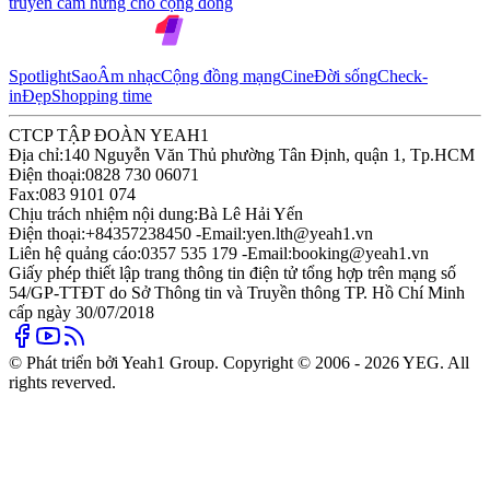
truyền cảm hứng cho cộng đồng
Spotlight
Sao
Âm nhạc
Cộng đồng mạng
Cine
Đời sống
Check-
in
Đẹp
Shopping time
CTCP TẬP ĐOÀN YEAH1
Địa chỉ:
140 Nguyễn Văn Thủ phường Tân Định, quận 1, Tp.HCM
Điện thoại:
0828 730 06071
Fax:
083 9101 074
Chịu trách nhiệm nội dung:
Bà Lê Hải Yến
Điện thoại:
+84357238450 -
Email:
yen.lth@yeah1.vn
Liên hệ quảng cáo:
0357 535 179 -
Email:
booking@yeah1.vn
Giấy phép thiết lập trang thông tin điện tử tổng hợp trên mạng số
54/GP-TTĐT do Sở Thông tin và Truyền thông TP. Hồ Chí Minh
cấp ngày 30/07/2018
© Phát triển bởi Yeah1 Group. Copyright © 2006 - 2026 YEG. All
rights reverved.