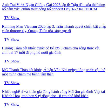
Anh Trai Vượt Ngàn Chông Gai 2026 tập 6: Trận đấu xóa thẻ bùng
nổ cảm xúc, chính thức công bố concert Day 1&2 tại TPHCM
TV Show
Running Man Vietnam 2026 tập 3: Trấn Thành quyết chiến bất chấp
chấn thương tay, Quang Tuấn tỏa sáng rực rỡ
TV Show
Hương Tràm bật khóc trước cô bé lớp 5 chăm cha sống thực vật,
anh trai 17 tuổi đi phụ hồ nuôi gia đình
TV Show
MC Thanh Thảo bật khóc, Á hậu Vân Nhi nghẹn lòng trước cậu bé
một mình chăm mẹ bệnh tâm thần
TV Show
Nhiều nghệ sĩ và khán giả đồng hành cùng Mái ấm gia đình Việt tại
Khánh Hòa, trao hơn 9 tỷ đồng cho 18 em nhỏ khó khăn
TV Show