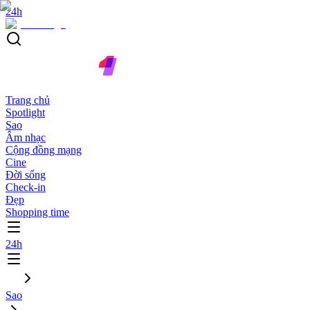
24h
Trang chủ
Spotlight
Sao
Âm nhạc
Cộng đồng mạng
Cine
Đời sống
Check-in
Đẹp
Shopping time
24h
Sao