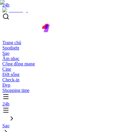
24h
Trang chủ
Spotlight
Sao
Âm nhạc
Cộng đồng mạng
Cine
Đời sống
Check-in
Đẹp
Shopping time
24h
Sao