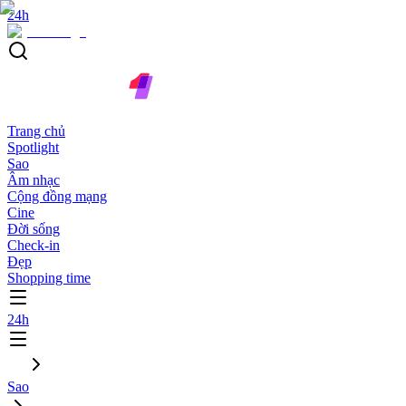
24h
Trang chủ
Spotlight
Sao
Âm nhạc
Cộng đồng mạng
Cine
Đời sống
Check-in
Đẹp
Shopping time
24h
Sao