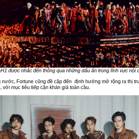
1 được nhắc đến thông qua những dấu ấn trong lĩnh vực nội du
ng nước, Fortune cũng đề cập đến  định hướng mở rộng ra thị
ới mục tiêu tiếp cận khán giả toàn cầu.