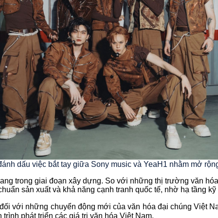
h dấu việc bắt tay giữa Sony music và YeaH1 nhằm mở rộng r
ang trong giai đoạn xây dựng. So với những thị trường văn hóa
uẩn sản xuất và khả năng cạnh tranh quốc tế, nhờ hạ tầng kỹ th
c đối với những chuyển động mới của văn hóa đại chúng Việt N
trình phát triển các giá trị văn hóa Việt Nam.