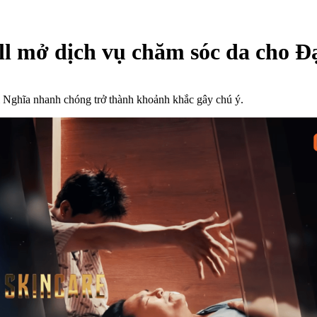
l mở dịch vụ chăm sóc da cho Đ
Đại Nghĩa nhanh chóng trở thành khoảnh khắc gây chú ý.