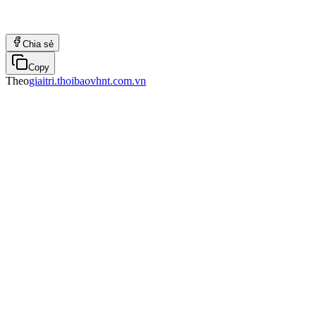
Chia sẻ
Copy
Theo
giaitri.thoibaovhnt.com.vn