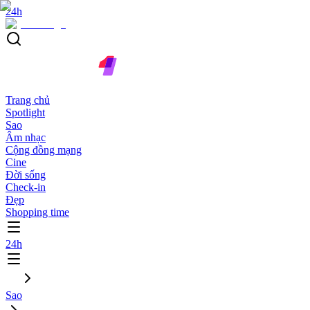
24h
Trang chủ
Spotlight
Sao
Âm nhạc
Cộng đồng mạng
Cine
Đời sống
Check-in
Đẹp
Shopping time
24h
Sao