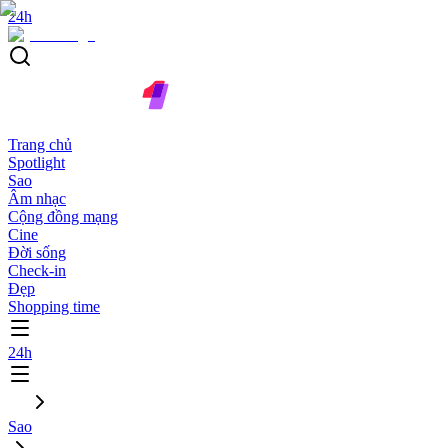
24h
Trang chủ
Spotlight
Sao
Âm nhạc
Cộng đồng mạng
Cine
Đời sống
Check-in
Đẹp
Shopping time
24h
Sao