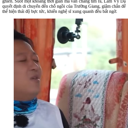
ghiền. Suốt một khoảng thời gian mà vẫn chẳng tìm ra, Lâm Vỹ Dạ
quyết định di chuyển đến chỗ ngồi của Trường Giang, giậm chân để
thể hiện thái độ bực tức, khiến nghệ sĩ xung quanh đều bất ngờ.