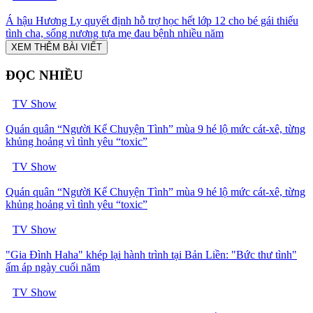
Á hậu Hương Ly quyết định hỗ trợ học hết lớp 12 cho bé gái thiếu
tình cha, sống nương tựa mẹ đau bệnh nhiều năm
XEM THÊM BÀI VIẾT
ĐỌC NHIỀU
TV Show
Quán quân “Người Kể Chuyện Tình” mùa 9 hé lộ mức cát-xê, từng
khủng hoảng vì tình yêu “toxic”
TV Show
Quán quân “Người Kể Chuyện Tình” mùa 9 hé lộ mức cát-xê, từng
khủng hoảng vì tình yêu “toxic”
TV Show
"Gia Đình Haha" khép lại hành trình tại Bản Liền: "Bức thư tình"
ấm áp ngày cuối năm
TV Show