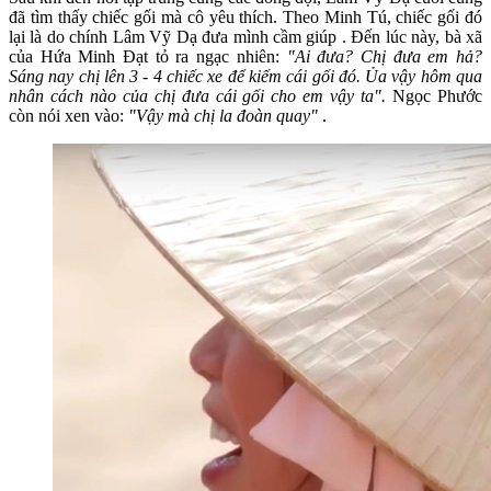
đã tìm thấy chiếc gối mà cô yêu thích. Theo Minh Tú, chiếc gối đó
lại là do chính Lâm Vỹ Dạ đưa mình cầm giúp . Đến lúc này, bà xã
của Hứa Minh Đạt tỏ ra ngạc nhiên:
"Ai đưa? Chị đưa em hả?
Sáng nay chị lên 3 - 4 chiếc xe để kiếm cái gối đó. Ủa vậy hôm qua
nhân cách nào của chị đưa cái gối cho em vậy ta".
Ngọc Phước
còn nói xen vào:
"Vậy mà chị la đoàn quay"
.