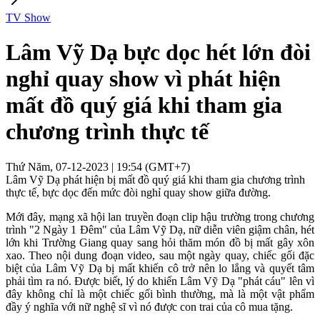
TV Show
Lâm Vỹ Dạ bực dọc hét lớn đòi
nghỉ quay show vì phát hiện
mất đồ quý giá khi tham gia
chương trình thực tế
Thứ Năm, 07-12-2023 | 19:54 (GMT+7)
Lâm Vỹ Dạ phát hiện bị mất đồ quý giá khi tham gia chương trình
thực tế, bực dọc đến mức đòi nghỉ quay show giữa đường.
Mới đây, mạng xã hội lan truyền đoạn clip hậu trường trong chương
trình "2 Ngày 1 Đêm" của Lâm Vỹ Dạ, nữ diễn viên giậm chân, hét
lớn khi Trường Giang quay sang hỏi thăm món đồ bị mất gây xôn
xao. Theo nội dung đoạn video, sau một ngày quay, chiếc gối đặc
biệt của Lâm Vỹ Dạ bị mất khiến cô trở nên lo lắng và quyết tâm
phải tìm ra nó. Được biết, lý do khiến Lâm Vỹ Dạ "phát cáu" lên vì
đây không chỉ là một chiếc gối bình thường, mà là một vật phẩm
đầy ý nghĩa với nữ nghệ sĩ vì nó được con trai của cô mua tặng.