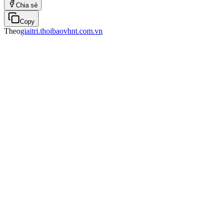
Chia sẻ
Copy
Theo
giaitri.thoibaovhnt.com.vn