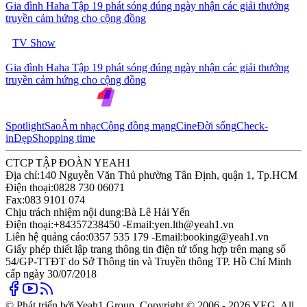
Gia đình Haha Tập 19 phát sóng đúng ngày nhận các giải thưởng
truyền cảm hứng cho cộng đồng
TV Show
Gia đình Haha Tập 19 phát sóng đúng ngày nhận các giải thưởng
truyền cảm hứng cho cộng đồng
Spotlight
Sao
Âm nhạc
Cộng đồng mạng
Cine
Đời sống
Check-
in
Đẹp
Shopping time
CTCP TẬP ĐOÀN YEAH1
Địa chỉ:
140 Nguyễn Văn Thủ phường Tân Định, quận 1, Tp.HCM
Điện thoại:
0828 730 06071
Fax:
083 9101 074
Chịu trách nhiệm nội dung:
Bà Lê Hải Yến
Điện thoại:
+84357238450 -
Email:
yen.lth@yeah1.vn
Liên hệ quảng cáo:
0357 535 179 -
Email:
booking@yeah1.vn
Giấy phép thiết lập trang thông tin điện tử tổng hợp trên mạng số
54/GP-TTĐT do Sở Thông tin và Truyền thông TP. Hồ Chí Minh
cấp ngày 30/07/2018
© Phát triển bởi Yeah1 Group. Copyright © 2006 - 2026 YEG. All