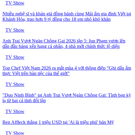
TV Show
Nhiều nghệ sĩ và khán giả đồng hành cùng Mái ấm gia đình Việt tại
Khánh Hòa, trao hơn 9 tỷ đồng cho 18 em nhỏ khó khăn
TV Show
Anh Trai Vượt Ngàn Chông Gai 2026 tập 5: Jun Phạm vươn lên
dẫn đầu bảng xếp hạng cá nhân, 4 nhà mới chính thức lộ diện
TV Show
Top Chef Việt Nam 2026 ra mắt mùa 4 với thông điệp “Ghi dấu ẩm
thực Việt trên bàn tiệc của thế giới”
TV Show
"Duo Ninh Bình" tại Anh Trai Vượt Ngàn Chông Gai: Tình bạn kỳ
lạ từ hai cá tính đối lập
TV Show
Ben Affleck thắng 1 triệu USD tại 'Ai là triệu phú' bản Mỹ
TV Show