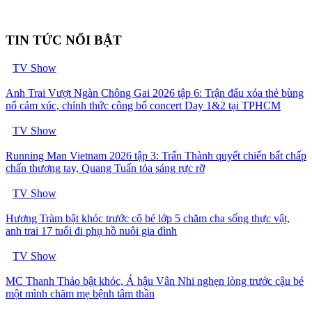
TIN TỨC NỔI BẬT
TV Show
Anh Trai Vượt Ngàn Chông Gai 2026 tập 6: Trận đấu xóa thẻ bùng
nổ cảm xúc, chính thức công bố concert Day 1&2 tại TPHCM
TV Show
Running Man Vietnam 2026 tập 3: Trấn Thành quyết chiến bất chấp
chấn thương tay, Quang Tuấn tỏa sáng rực rỡ
TV Show
Hương Tràm bật khóc trước cô bé lớp 5 chăm cha sống thực vật,
anh trai 17 tuổi đi phụ hồ nuôi gia đình
TV Show
MC Thanh Thảo bật khóc, Á hậu Vân Nhi nghẹn lòng trước cậu bé
một mình chăm mẹ bệnh tâm thần