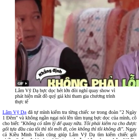
Lâm Vỹ Dạ bực dọc hét lớn đòi nghỉ quay show vì
phát hiện mất đồ quý giá khi tham gia chương trình
thực tế
Lâm Vỹ Dạ
đã tự mình kiểm tra từng chiếc xe trong đoàn "2 Ngày
1 Đêm" và không ngần ngại nói lên tâm trạng bực dọc của mình, cô
cho biết:
"Không có tâm lý để quay nữa. Tôi phải kiếm ra cho được
gối tựa đầu của tôi thì tôi mới đi, còn không thì tôi không đi".
Ngay
cả Kiều Minh Tuấn cũng giúp Lâm Vỹ Dạ tìm kiếm chiếc gối