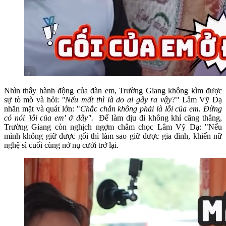
Nhìn thấy hành động của đàn em, Trường Giang không kìm được
sự tò mò và hỏi:
"Nếu mất thì là do ai gây ra vậy?"
Lâm Vỹ Dạ
nhăn mặt và quát lớn: "
Chắc chắn không phải là lỗi của em. Đừng
có nói 'lỗi của em' ở đây".
Để làm dịu đi không khí căng thẳng,
Trường Giang còn nghịch ngợm châm chọc Lâm Vỹ Dạ: "Nếu
mình không giữ được gối thì làm sao giữ được gia đình, khiến nữ
nghệ sĩ cuối cùng nở nụ cười trở lại.