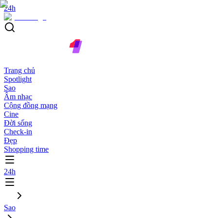
24h
Trang chủ
Spotlight
Sao
Âm nhạc
Cộng đồng mạng
Cine
Đời sống
Check-in
Đẹp
Shopping time
24h
Sao