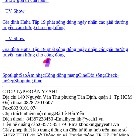
“Show giải trí của năm”
TV Show
Gia đình Haha Tập 19 phát sóng đúng ngày nhận các giải thưởng
truyền cảm hứng cho cộng đồng
TV Show
Gia đình Haha Tập 19 phát sóng đúng ngày nhận các giải thưởng
truyền cảm hứng cho cộng đồng
Spotlight
Sao
Âm nhạc
Cộng đồng mạng
Cine
Đời sống
Check-
in
Đẹp
Shopping time
CTCP TẬP ĐOÀN YEAH1
Địa chỉ:
140 Nguyễn Văn Thủ phường Tân Định, quận 1, Tp.HCM
Điện thoại:
0828 730 06071
Fax:
083 9101 074
Chịu trách nhiệm nội dung:
Bà Lê Hải Yến
Điện thoại:
+84357238450 -
Email:
yen.lth@yeah1.vn
Liên hệ quảng cáo:
0357 535 179 -
Email:
booking@yeah1.vn
Giấy phép thiết lập trang thông tin điện tử tổng hợp trên mạng số
54/GP-TTĐT do Sở Thông tin và Truyền thông TP. Hồ Chí Minh