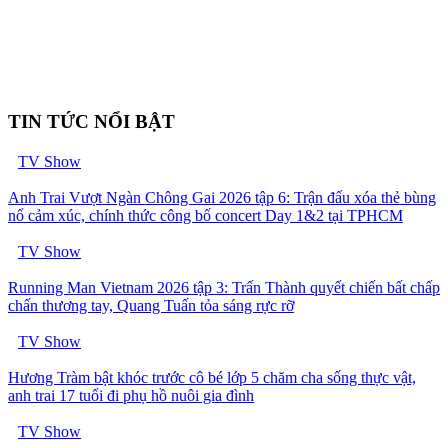
TIN TỨC NỔI BẬT
TV Show
Anh Trai Vượt Ngàn Chông Gai 2026 tập 6: Trận đấu xóa thẻ bùng
nổ cảm xúc, chính thức công bố concert Day 1&2 tại TPHCM
TV Show
Running Man Vietnam 2026 tập 3: Trấn Thành quyết chiến bất chấp
chấn thương tay, Quang Tuấn tỏa sáng rực rỡ
TV Show
Hương Tràm bật khóc trước cô bé lớp 5 chăm cha sống thực vật,
anh trai 17 tuổi đi phụ hồ nuôi gia đình
TV Show