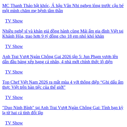
MC Thanh Thảo bật khóc, Á hậu Vân Nhi nghẹn lòng trước cậu bé
một mình chăm mẹ bệnh tâm thần
TV Show
Nhiều nghệ sĩ và khán giả đồng hành cùng Mái ấm gia đình Việt tại
Khánh Hòa, trao hơn 9 tỷ đồng cho 18 em nhỏ khó khăn
TV Show
Anh Trai Vượt Ngàn Chông Gai 2026 tập 5: Jun Phạm vươn lên
dẫn đầu bảng xếp hạng cá nhân, 4 nhà mới chính thức lộ diện
TV Show
Top Chef Việt Nam 2026 ra mắt mùa 4 với thông điệp “Ghi dấu ẩm
thực Việt trên bàn tiệc của thế giới”
TV Show
"Duo Ninh Bình" tại Anh Trai Vượt Ngàn Chông Gai: Tình bạn kỳ
lạ từ hai cá tính đối lập
TV Show