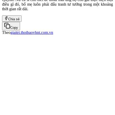
điều gì đó, bố mẹ luôn phải đấu tranh tư tưởng trong một khoảng
thời gian rất dài.
Chia sẻ
Copy
Theo
giaitri.thoibaovhnt.com.vn