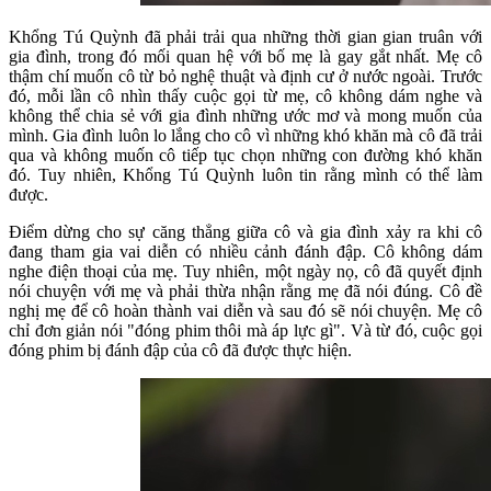
Khổng Tú Quỳnh đã phải trải qua những thời gian gian truân với
gia đình, trong đó mối quan hệ với bố mẹ là gay gắt nhất. Mẹ cô
thậm chí muốn cô từ bỏ nghệ thuật và định cư ở nước ngoài. Trước
đó, mỗi lần cô nhìn thấy cuộc gọi từ mẹ, cô không dám nghe và
không thể chia sẻ với gia đình những ước mơ và mong muốn của
mình. Gia đình luôn lo lắng cho cô vì những khó khăn mà cô đã trải
qua và không muốn cô tiếp tục chọn những con đường khó khăn
đó. Tuy nhiên, Khổng Tú Quỳnh luôn tin rằng mình có thể làm
được.
Điểm dừng cho sự căng thẳng giữa cô và gia đình xảy ra khi cô
đang tham gia vai diễn có nhiều cảnh đánh đập. Cô không dám
nghe điện thoại của mẹ. Tuy nhiên, một ngày nọ, cô đã quyết định
nói chuyện với mẹ và phải thừa nhận rằng mẹ đã nói đúng. Cô đề
nghị mẹ để cô hoàn thành vai diễn và sau đó sẽ nói chuyện. Mẹ cô
chỉ đơn giản nói "đóng phim thôi mà áp lực gì". Và từ đó, cuộc gọi
đóng phim bị đánh đập của cô đã được thực hiện.