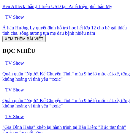
Ben Affleck thắng 1 triệu USD tại 'Ai là triệu phú' bản Mỹ
TV Show
Á hậu Hương Ly quyết định hỗ trợ học hết lớp 12 cho bé gái thiếu
tình cha, sống nương tựa mẹ đau bệnh nhiều năm
XEM THÊM BÀI VIẾT
ĐỌC NHIỀU
TV Show
Quán quân “Người Kể Chuyện Tình” mùa 9 hé lộ mức cát-xê, từng
khủng hoảng vì tình yêu “toxic”
TV Show
Quán quân “Người Kể Chuyện Tình” mùa 9 hé lộ mức cát-xê, từng
khủng hoảng vì tình yêu “toxic”
TV Show
"Gia Đình Haha" khép lại hành trình tại Bản Liền: "Bức thư tình"
ấm áp ngày cuối năm