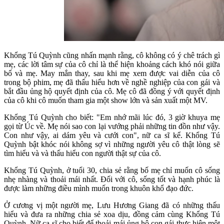
Khổng Tú Quỳnh cũng nhấn mạnh rằng, cô không có ý chê trách gì
mẹ, các lời tâm sự của cô chỉ là thể hiện khoảng cách khó nói giữa
bố và mẹ. May mắn thay, sau khi mẹ xem được vai diễn của cô
trong bộ phim, mẹ đã thấu hiểu hơn về nghề nghiệp của con gái và
bắt đầu ủng hộ quyết định của cô. Mẹ cô đã đồng ý với quyết định
của cô khi cô muốn tham gia một show lớn và sản xuất một MV.
Khổng Tú Quỳnh cho biết: "Em nhớ mãi lúc đó, 3 giờ khuya mẹ
gọi từ Úc về. Mẹ nói sao con lại vướng phải những tin đồn như vậy.
Con như vậy, ai dám yêu và cưới con", nữ ca sĩ kể. Khổng Tú
Quỳnh bật khóc nói không sợ vì những người yêu cô thật lòng sẽ
tìm hiểu và và thấu hiểu con người thật sự của cô.
Khổng Tú Quỳnh, ở tuổi 30, chia sẻ rằng bố mẹ chỉ muốn cô sống
nhẹ nhàng và thoải mái nhất. Đối với cô, sống tốt và hạnh phúc là
được làm những điều mình muốn trong khuôn khổ đạo đức.
Ở cương vị một người mẹ, Lưu Hương Giang đã có những thấu
hiểu và đưa ra những chia sẻ xoa dịu, đồng cảm cùng Khổng Tú
Quỳnh. Nữ ca sĩ cho biết để thoải mái ủng hộ con gái thực hiện một