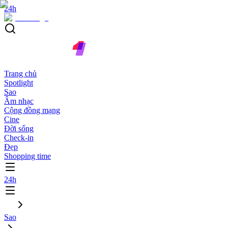
24h
Trang chủ
Spotlight
Sao
Âm nhạc
Cộng đồng mạng
Cine
Đời sống
Check-in
Đẹp
Shopping time
24h
Sao