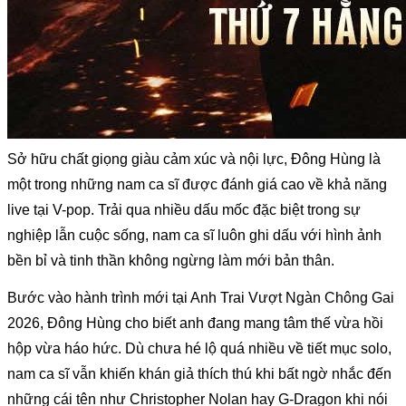
Sở hữu chất giọng giàu cảm xúc và nội lực, Đông Hùng là 
một trong những nam ca sĩ được đánh giá cao về khả năng 
live tại V-pop. Trải qua nhiều dấu mốc đặc biệt trong sự 
nghiệp lẫn cuộc sống, nam ca sĩ luôn ghi dấu với hình ảnh 
bền bỉ và tinh thần không ngừng làm mới bản thân.
Bước vào hành trình mới tại Anh Trai Vượt Ngàn Chông Gai 
2026, Đông Hùng cho biết anh đang mang tâm thế vừa hồi 
hộp vừa háo hức. Dù chưa hé lộ quá nhiều về tiết mục solo, 
nam ca sĩ vẫn khiến khán giả thích thú khi bất ngờ nhắc đến 
những cái tên như Christopher Nolan hay G-Dragon khi nói 