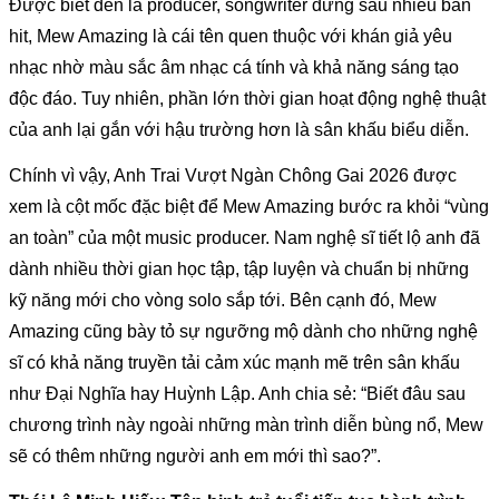
Được biết đến là producer, songwriter đứng sau nhiều bản 
hit, Mew Amazing là cái tên quen thuộc với khán giả yêu 
nhạc nhờ màu sắc âm nhạc cá tính và khả năng sáng tạo 
độc đáo. Tuy nhiên, phần lớn thời gian hoạt động nghệ thuật 
của anh lại gắn với hậu trường hơn là sân khấu biểu diễn.
Chính vì vậy, Anh Trai Vượt Ngàn Chông Gai 2026 được 
xem là cột mốc đặc biệt để Mew Amazing bước ra khỏi “vùng 
an toàn” của một music producer. Nam nghệ sĩ tiết lộ anh đã 
dành nhiều thời gian học tập, tập luyện và chuẩn bị những 
kỹ năng mới cho vòng solo sắp tới. Bên cạnh đó, Mew 
Amazing cũng bày tỏ sự ngưỡng mộ dành cho những nghệ 
sĩ có khả năng truyền tải cảm xúc mạnh mẽ trên sân khấu 
như Đại Nghĩa hay Huỳnh Lập. Anh chia sẻ: “Biết đâu sau 
chương trình này ngoài những màn trình diễn bùng nổ, Mew 
sẽ có thêm những người anh em mới thì sao?”.