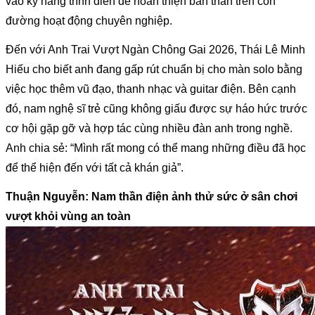
vào kỹ năng trình diễn để hoàn thiện bản thân trên con 
đường hoạt động chuyên nghiệp.
Đến với Anh Trai Vượt Ngàn Chông Gai 2026, Thái Lê Minh 
Hiếu cho biết anh đang gấp rút chuẩn bị cho màn solo bằng 
việc học thêm vũ đạo, thanh nhạc và guitar điện. Bên cạnh 
đó, nam nghệ sĩ trẻ cũng không giấu được sự háo hức trước 
cơ hội gặp gỡ và hợp tác cùng nhiều đàn anh trong nghề. 
Anh chia sẻ: “Mình rất mong có thể mang những điều đã học 
để thể hiện đến với tất cả khán giả”.
Thuận Nguyễn: Nam thần điện ảnh thử sức ở sân chơi 