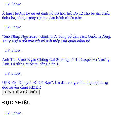
TV Show
Á hậu Hương Ly quyết định hỗ trợ học hết lớp 12 cho bé gái thiếu
tình cha, sống nương tựa mẹ đau bệnh nhiều năm
TV Show
"Sao Nhập Ngũ 2026" chính thức công bố dàn cast: Quốc Trường,
Thúy Ngân đối mặt với kỷ luật thép Hải quân đánh bộ
TV Show
Anh Trai Vượt Ngàn Chông Gai 2026 tập 4: 14 Casper và Vương
Anh Tú dừng bước tại công diễn 1
TV Show
UPRIZE “Chuyến Đi Có Bạn”, lần đầu công chiếu loạt nội dung
độc quyền cùng RIZER
XEM THÊM BÀI VIẾT
ĐỌC NHIỀU
TV Show