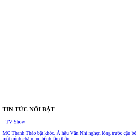
TIN TỨC NỔI BẬT
TV Show
MC Thanh Thảo bật khóc, Á hậu Vân Nhi nghẹn lòng trước cậu bé
một mình chăm mẹ bệnh tâm thần