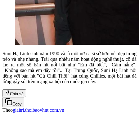
Suni Hạ Linh sinh năm 1990 và là một nữ ca sĩ sở hữu nét đẹp trong
trẻo và nhẹ nhàng. Trải qua nhiều năm hoạt động nghệ thuật, cô đã
tạo ra một số bản hit nổi bật như "Em đã biết", "Cảm nắng",
"Không sao mà em đây rồi"... Tại Trung Quốc, Suni Hạ Linh nổi
tiếng với bản hit "Cứ Chill Thôi" hát cùng Chillies, một bài hát đã
từng gây sốt trên mạng xã hội của quốc gia này.
Chia sẻ
Copy
Theo
giaitri.thoibaovhnt.com.vn