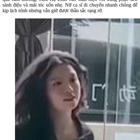
sành điệu và mái tóc uốn nhẹ. Nữ ca sĩ di chuyển nhanh chóng để
kịp lịch trình nhưng vẫn giữ được thần sắc rạng rỡ.