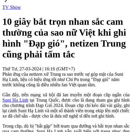
TV Show
10 giây bắt trọn nhan sắc cam
thường của sao nữ Việt khi ghi
hình "Đạp gió", netizen Trung
cũng phải tấm tắc
Thứ Tư, 27-03-2024 | 16:16 (GMT+7)
Phản ứng của netizen xứ Trung ra sao trước sự góp mặt của Suni
Hạ Linh, liệu có hiệu ứng tốt như Chi Pu trong "Đạp gió" năm
trước không cũng là điều nhiều fan Việt quan tâm.
Gần đây, trên mạng xã hội đã lan truyền một đoạn clip ngắn của
Suni Hạ Linh
tại Trung Quốc, được cho là đang tham gia ghi hình
cho chương trình Đạp Gió 2024. Đoạn clip chỉ kéo dài vài giây, ghi
lại cảnh Suni Hạ Linh và một số thành viên trong ekip lên một chiếc
xe đã chờ sẵn - được cho là đưa nữ nghệ sĩ đến nơi ghi hình.
Trong clip, dù bị "bắt gặp" bởi team qua đường và bắt trọn nhan sắc
qua cam thường, Suni Hạ Linh vẫn xuất hiện với trang phục đen