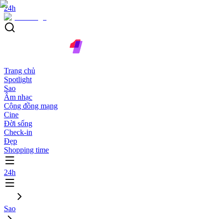
24h
Trang chủ
Spotlight
Sao
Âm nhạc
Cộng đồng mạng
Cine
Đời sống
Check-in
Đẹp
Shopping time
24h
Sao