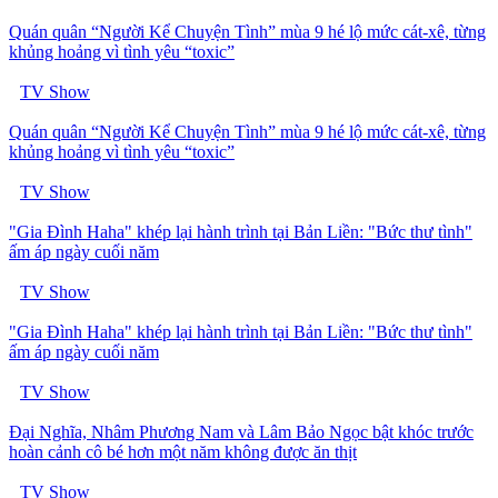
Quán quân “Người Kể Chuyện Tình” mùa 9 hé lộ mức cát-xê, từng
khủng hoảng vì tình yêu “toxic”
TV Show
Quán quân “Người Kể Chuyện Tình” mùa 9 hé lộ mức cát-xê, từng
khủng hoảng vì tình yêu “toxic”
TV Show
"Gia Đình Haha" khép lại hành trình tại Bản Liền: "Bức thư tình"
ấm áp ngày cuối năm
TV Show
"Gia Đình Haha" khép lại hành trình tại Bản Liền: "Bức thư tình"
ấm áp ngày cuối năm
TV Show
Đại Nghĩa, Nhâm Phương Nam và Lâm Bảo Ngọc bật khóc trước
hoàn cảnh cô bé hơn một năm không được ăn thịt
TV Show