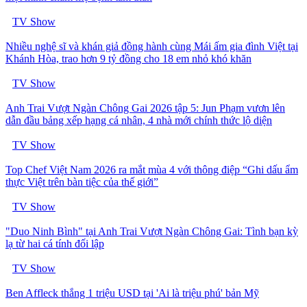
TV Show
Nhiều nghệ sĩ và khán giả đồng hành cùng Mái ấm gia đình Việt tại
Khánh Hòa, trao hơn 9 tỷ đồng cho 18 em nhỏ khó khăn
TV Show
Anh Trai Vượt Ngàn Chông Gai 2026 tập 5: Jun Phạm vươn lên
dẫn đầu bảng xếp hạng cá nhân, 4 nhà mới chính thức lộ diện
TV Show
Top Chef Việt Nam 2026 ra mắt mùa 4 với thông điệp “Ghi dấu ẩm
thực Việt trên bàn tiệc của thế giới”
TV Show
"Duo Ninh Bình" tại Anh Trai Vượt Ngàn Chông Gai: Tình bạn kỳ
lạ từ hai cá tính đối lập
TV Show
Ben Affleck thắng 1 triệu USD tại 'Ai là triệu phú' bản Mỹ