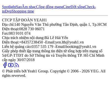
Spotlight
Sao
Âm nhạc
Cộng đồng mạng
Cine
Đời sống
Check-
in
Đẹp
Shopping time
CTCP TẬP ĐOÀN YEAH1
Địa chỉ:
140 Nguyễn Văn Thủ phường Tân Định, quận 1, Tp.HCM
Điện thoại:
0828 730 06071
Fax:
083 9101 074
Chịu trách nhiệm nội dung:
Bà Lê Hải Yến
Điện thoại:
+84357238450 -
Email:
yen.lth@yeah1.vn
Liên hệ quảng cáo:
0357 535 179 -
Email:
booking@yeah1.vn
Giấy phép thiết lập trang thông tin điện tử tổng hợp trên mạng số
54/GP-TTĐT do Sở Thông tin và Truyền thông TP. Hồ Chí Minh
cấp ngày 30/07/2018
© Phát triển bởi Yeah1 Group. Copyright © 2006 - 2026 YEG. All
rights reverved.