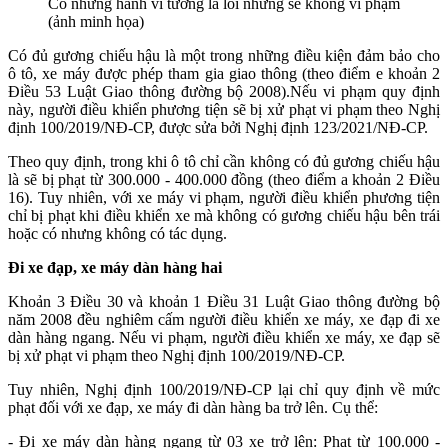
Có những hành vi tưởng là lỗi nhưng sẽ không vi phạm
(ảnh minh họa)
Có đủ gương chiếu hậu là một trong những điều kiện đảm bảo cho
ô tô, xe máy được phép tham gia giao thông (theo điểm e khoản 2
Điều 53 Luật Giao thông đường bộ 2008).Nếu vi phạm quy định
này, người điều khiển phương tiện sẽ bị xử phạt vi phạm theo Nghị
định 100/2019/NĐ-CP, được sửa bởi Nghị định 123/2021/NĐ-CP.
Theo quy định, trong khi ô tô chỉ cần không có đủ gương chiếu hậu
là sẽ bị phạt từ 300.000 - 400.000 đồng (theo điểm a khoản 2 Điều
16). Tuy nhiên, với xe máy vi phạm, người điều khiển phương tiện
chỉ bị phạt khi điều khiển xe mà không có gương chiếu hậu bên trái
hoặc có nhưng không có tác dụng.
Đi xe đạp, xe máy dàn hàng hai
Khoản 3 Điều 30 và khoản 1 Điều 31 Luật Giao thông đường bộ
năm 2008 đều nghiêm cấm người điều khiển xe máy, xe đạp đi xe
dàn hàng ngang. Nếu vi phạm, người điều khiển xe máy, xe đạp sẽ
bị xử phạt vi phạm theo Nghị định 100/2019/NĐ-CP.
Tuy nhiên, Nghị định 100/2019/NĐ-CP lại chỉ quy định về mức
phạt đối với xe đạp, xe máy đi dàn hàng ba trở lên. Cụ thể:
- Đi xe máy dàn hàng ngang từ 03 xe trở lên: Phạt từ 100.000 -