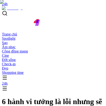
24h
Trang chủ
Spotlight
Sao
Âm nhạc
Cộng đồng mạng
Cine
Đời sống
Check-in
Đẹp
Shopping time
24h
6 hành vi tưởng là lỗi nhưng sẽ