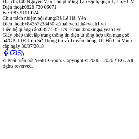
Địa chỉ:
140 Nguyễn Văn Thủ phường Tân Định, quận 1, Tp.HCM
Điện thoại:
0828 730 06071
Fax:
083 9101 074
Chịu trách nhiệm nội dung:
Bà Lê Hải Yến
Điện thoại:
+84357238450 -
Email:
yen.lth@yeah1.vn
Liên hệ quảng cáo:
0357 535 179 -
Email:
booking@yeah1.vn
Giấy phép thiết lập trang thông tin điện tử tổng hợp trên mạng số
54/GP-TTĐT do Sở Thông tin và Truyền thông TP. Hồ Chí Minh
cấp ngày 30/07/2018
© Phát triển bởi Yeah1 Group. Copyright © 2006 - 2026 YEG. All
rights reverved.