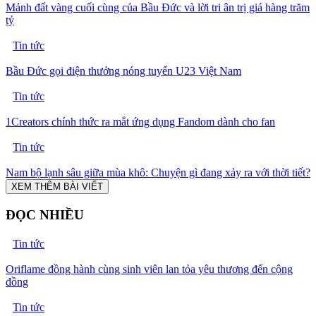
Mảnh đất vàng cuối cùng của Bầu Đức và lời tri ân trị giá hàng trăm
tỷ
Tin tức
Bầu Đức gọi điện thưởng nóng tuyển U23 Việt Nam
Tin tức
1Creators chính thức ra mắt ứng dụng Fandom dành cho fan
Tin tức
Nam bộ lạnh sâu giữa mùa khô: Chuyện gì đang xảy ra với thời tiết?
XEM THÊM BÀI VIẾT
ĐỌC NHIỀU
Tin tức
Oriflame đồng hành cùng sinh viên lan tỏa yêu thương đến cộng
đồng
Tin tức