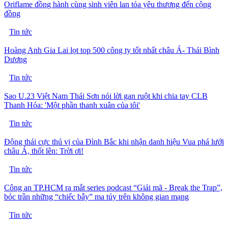
Oriflame đồng hành cùng sinh viên lan tỏa yêu thương đến cộng
đồng
Tin tức
Hoàng Anh Gia Lai lọt top 500 công ty tốt nhất châu Á- Thái Bình
Dương
Tin tức
Sao U.23 Việt Nam Thái Sơn nói lời gan ruột khi chia tay CLB
Thanh Hóa: 'Một phần thanh xuân của tôi'
Tin tức
Động thái cực thú vị của Đình Bắc khi nhận danh hiệu Vua phá lưới
châu Á, thốt lên: Trời ơi!
Tin tức
Công an TP.HCM ra mắt series podcast “Giải mã - Break the Trap”,
bóc trần những “chiếc bẫy” ma túy trên không gian mạng
Tin tức