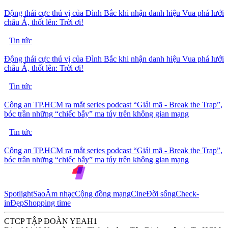
Động thái cực thú vị của Đình Bắc khi nhận danh hiệu Vua phá lưới
châu Á, thốt lên: Trời ơi!
Tin tức
Động thái cực thú vị của Đình Bắc khi nhận danh hiệu Vua phá lưới
châu Á, thốt lên: Trời ơi!
Tin tức
Công an TP.HCM ra mắt series podcast “Giải mã - Break the Trap”,
bóc trần những “chiếc bẫy” ma túy trên không gian mạng
Tin tức
Công an TP.HCM ra mắt series podcast “Giải mã - Break the Trap”,
bóc trần những “chiếc bẫy” ma túy trên không gian mạng
Spotlight
Sao
Âm nhạc
Cộng đồng mạng
Cine
Đời sống
Check-
in
Đẹp
Shopping time
CTCP TẬP ĐOÀN YEAH1