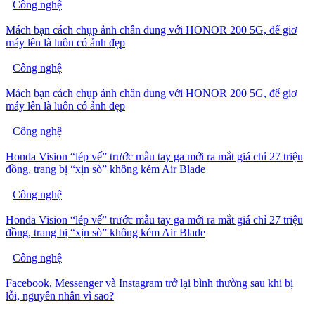
Công nghệ
Mách bạn cách chụp ảnh chân dung với HONOR 200 5G, để giơ
máy lên là luôn có ảnh đẹp
Công nghệ
Mách bạn cách chụp ảnh chân dung với HONOR 200 5G, để giơ
máy lên là luôn có ảnh đẹp
Công nghệ
Honda Vision “lép vế” trước mẫu tay ga mới ra mắt giá chỉ 27 triệu
đồng, trang bị “xịn sò” không kém Air Blade
Công nghệ
Honda Vision “lép vế” trước mẫu tay ga mới ra mắt giá chỉ 27 triệu
đồng, trang bị “xịn sò” không kém Air Blade
Công nghệ
Facebook, Messenger và Instagram trở lại bình thường sau khi bị
lỗi, nguyên nhân vì sao?