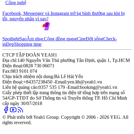
Công nghệ
Facebook, Messenger và Instagram trở lại bình thường sau khi bị
lỗi, nguyên nhân vì sao?
Spotlight
Sao
Âm nhạc
Cộng đồng mạng
Cine
Đời sống
Check-
in
Đẹp
Shopping time
CTCP TẬP ĐOÀN YEAH1
Địa chỉ:
140 Nguyễn Văn Thủ phường Tân Định, quận 1, Tp.HCM
Điện thoại:
0828 730 06071
Fax:
083 9101 074
Chịu trách nhiệm nội dung:
Bà Lê Hải Yến
Điện thoại:
+84357238450 -
Email:
yen.lth@yeah1.vn
Liên hệ quảng cáo:
0357 535 179 -
Email:
booking@yeah1.vn
Giấy phép thiết lập trang thông tin điện tử tổng hợp trên mạng số
54/GP-TTĐT do Sở Thông tin và Truyền thông TP. Hồ Chí Minh
cấp ngày 30/07/2018
© Phát triển bởi Yeah1 Group. Copyright © 2006 - 2026 YEG. All
rights reverved.