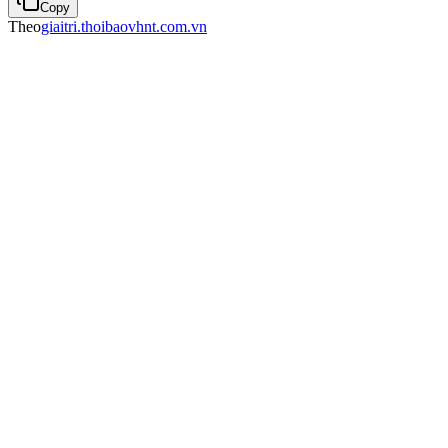
Copy
Theo
giaitri.thoibaovhnt.com.vn