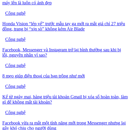
máy lên là luôn có ảnh đẹp
Công nghệ
Honda Vision “lép vế” trước mẫu tay ga mới ra mắt giá chỉ 27 triệu
đồng, trang bị “xịn sò” không kém Air Blade
Công nghệ
Facebook, Messenger và Instagram trở lại bình thường sau khi bị
lỗi, nguyên nhân vì sao?
Công nghệ
8 mẹo giúp điện thoại của bạn trông như mới
Công nghệ
Kể từ ngày mai, hàng triệu tài khoản Gmail bị xóa sổ hoàn toàn, làm
gì để không mất tài khoản?
Công nghệ
Facebook vừa ra mắt một tính năng mới trong Messenger nhưng lại
gây khó chịu cho người dùng