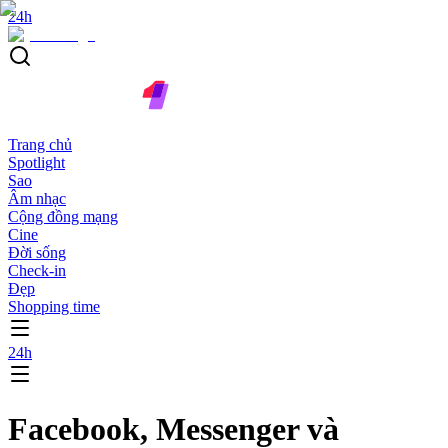
24h
Trang chủ
Spotlight
Sao
Âm nhạc
Cộng đồng mạng
Cine
Đời sống
Check-in
Đẹp
Shopping time
24h
Facebook, Messenger và