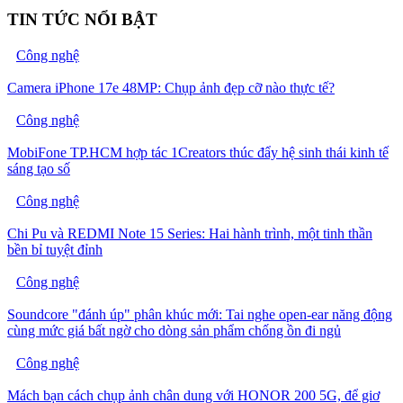
TIN TỨC NỔI BẬT
Công nghệ
Camera iPhone 17e 48MP: Chụp ảnh đẹp cỡ nào thực tế?
Công nghệ
MobiFone TP.HCM hợp tác 1Creators thúc đẩy hệ sinh thái kinh tế
sáng tạo số
Công nghệ
Chi Pu và REDMI Note 15 Series: Hai hành trình, một tinh thần
bền bỉ tuyệt đỉnh
Công nghệ
Soundcore "đánh úp" phân khúc mới: Tai nghe open-ear năng động
cùng mức giá bất ngờ cho dòng sản phẩm chống ồn đi ngủ
Công nghệ
Mách bạn cách chụp ảnh chân dung với HONOR 200 5G, để giơ