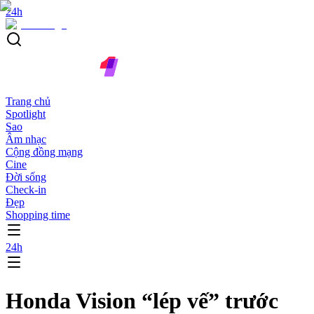
24h
Trang chủ
Spotlight
Sao
Âm nhạc
Cộng đồng mạng
Cine
Đời sống
Check-in
Đẹp
Shopping time
24h
Honda Vision “lép vế” trước