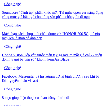
Công nghệ
Soundcore "đánh úp" phân khúc mới: Tai nghe open-ear năng động
cùng mức giá bất ngờ cho dòng sản phẩm chống ồn đi ngủ
Công nghệ
Mách bạn cách chụp ảnh chân dung với HONOR 200 5G, để giơ
máy lên là luôn có ảnh đẹp
Công nghệ
Honda Vision “lép vế” trước mẫu tay ga mới ra mắt giá chỉ 27 triệu
đồng, trang bị “xịn sò” không kém Air Blade
Công nghệ
Facebook, Messenger và Instagram trở lại bình thường sau khi bị
lỗi, nguyên nhân vì sao?
Công nghệ
8 mẹo giúp điện thoại của bạn trông như mới