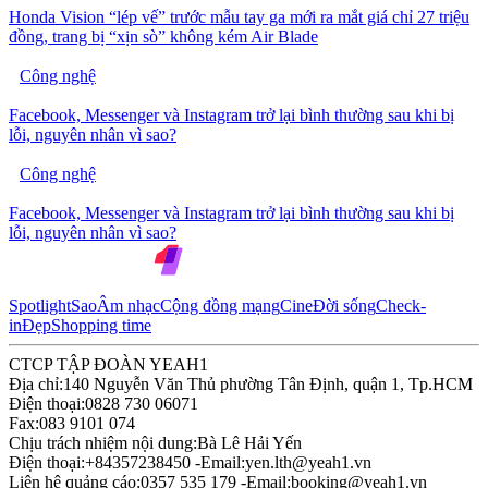
Honda Vision “lép vế” trước mẫu tay ga mới ra mắt giá chỉ 27 triệu
đồng, trang bị “xịn sò” không kém Air Blade
Công nghệ
Facebook, Messenger và Instagram trở lại bình thường sau khi bị
lỗi, nguyên nhân vì sao?
Công nghệ
Facebook, Messenger và Instagram trở lại bình thường sau khi bị
lỗi, nguyên nhân vì sao?
Spotlight
Sao
Âm nhạc
Cộng đồng mạng
Cine
Đời sống
Check-
in
Đẹp
Shopping time
CTCP TẬP ĐOÀN YEAH1
Địa chỉ:
140 Nguyễn Văn Thủ phường Tân Định, quận 1, Tp.HCM
Điện thoại:
0828 730 06071
Fax:
083 9101 074
Chịu trách nhiệm nội dung:
Bà Lê Hải Yến
Điện thoại:
+84357238450 -
Email:
yen.lth@yeah1.vn
Liên hệ quảng cáo:
0357 535 179 -
Email:
booking@yeah1.vn