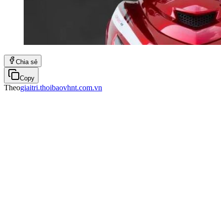
Chia sẻ
Copy
Theo
giaitri.thoibaovhnt.com.vn