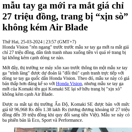
mẫu tay ga mới ra mắt giá chỉ
27 triệu đồng, trang bị “xịn sò”
không kém Air Blade
Thứ Hai, 25-03-2024 | 23:57 (GMT+7)
Honda Vision "rén ngang" trước trước mẫu xe tay ga mới ra mắt giá
chỉ 27 triệu đồng, dân tình tranh nhau xuống tiền vì quá rẻ trang bị
lại không kém cạnh dòng xe nào.
Mới đây, thị trường xe máy xôn xao trước thông tin một mẫu xe tay
ga "trình làng" được dự đoán là "đối thủ" cạnh tranh trực tiếp với
dòng xe tay ga quốc dân Honda Vision. Theo đó, mẫu xe này có giá
bán thấp hơn đáng kể so với
Honda Vision
, nhưng mẫu xe tay ga
mới của Komaki tên gọi Komaki SE lại sở hữu trang bị "xịn xò"
không kém cạnh Air Blade.
Được ra mắt tại thị trường Ấn Độ, Komaki SE được bán với mức
giá từ 96,968 Rs đến 1.38 lakh Rs (tương đương khoảng từ 27 triệu
đồng đến 39 triệu đồng khi quy đổi sang tiền Việt). Mẫu xe này có
ba phiên bản là Eco, Sport và Performance.