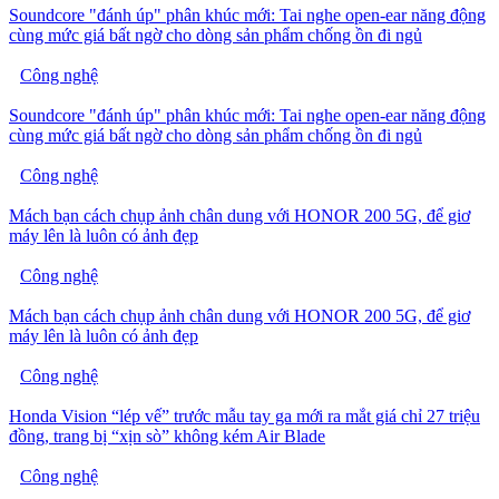
Soundcore "đánh úp" phân khúc mới: Tai nghe open-ear năng động
cùng mức giá bất ngờ cho dòng sản phẩm chống ồn đi ngủ
Công nghệ
Soundcore "đánh úp" phân khúc mới: Tai nghe open-ear năng động
cùng mức giá bất ngờ cho dòng sản phẩm chống ồn đi ngủ
Công nghệ
Mách bạn cách chụp ảnh chân dung với HONOR 200 5G, để giơ
máy lên là luôn có ảnh đẹp
Công nghệ
Mách bạn cách chụp ảnh chân dung với HONOR 200 5G, để giơ
máy lên là luôn có ảnh đẹp
Công nghệ
Honda Vision “lép vế” trước mẫu tay ga mới ra mắt giá chỉ 27 triệu
đồng, trang bị “xịn sò” không kém Air Blade
Công nghệ