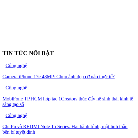
TIN TỨC NỔI BẬT
Công nghệ
Camera iPhone 17e 48MP: Chụp ảnh đẹp cỡ nào thực tế?
Công nghệ
MobiFone TP.HCM hợp tác 1Creators thúc đẩy hệ sinh thái kinh tế
sáng tạo số
Công nghệ
Chi Pu và REDMI Note 15 Series: Hai hành trình, một tinh thần
bền bỉ tuyệt đỉnh