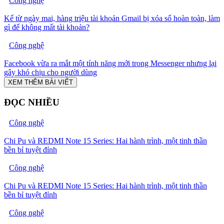
Công nghệ
Kể từ ngày mai, hàng triệu tài khoản Gmail bị xóa sổ hoàn toàn, làm
gì để không mất tài khoản?
Công nghệ
Facebook vừa ra mắt một tính năng mới trong Messenger nhưng lại
gây khó chịu cho người dùng
XEM THÊM BÀI VIẾT
ĐỌC NHIỀU
Công nghệ
Chi Pu và REDMI Note 15 Series: Hai hành trình, một tinh thần
bền bỉ tuyệt đỉnh
Công nghệ
Chi Pu và REDMI Note 15 Series: Hai hành trình, một tinh thần
bền bỉ tuyệt đỉnh
Công nghệ