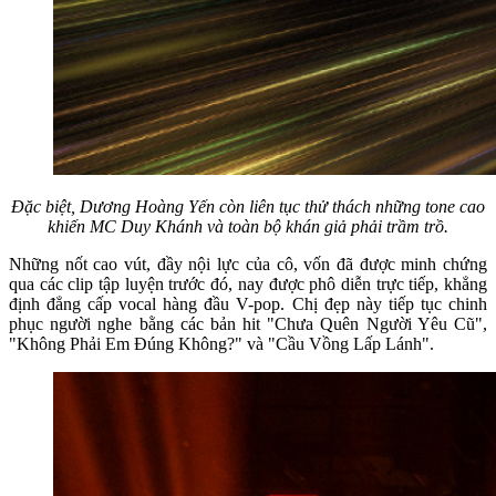
Đặc biệt, Dương Hoàng Yến còn liên tục thử thách những tone cao
khiến MC Duy Khánh và toàn bộ khán giả phải trầm trồ.
Những nốt cao vút, đầy nội lực của cô, vốn đã được minh chứng
qua các clip tập luyện trước đó, nay được phô diễn trực tiếp, khẳng
định đẳng cấp vocal hàng đầu V-pop. Chị đẹp này tiếp tục chinh
phục người nghe bằng các bản hit "Chưa Quên Người Yêu Cũ",
"Không Phải Em Đúng Không?" và "Cầu Vồng Lấp Lánh".