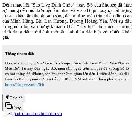
Đêm nhạc hội "Sao Live Đỉnh Chóp" ngày 5/6 của Shopee đã thực
sự mang đến một bữa tiệc âm nhạc và visual thịnh soạn, chất lượng
từ sân khấu, âm thanh, ánh sáng đến những màn trình diễn đỉnh cao
của Minh Hằng, Bùi Lan Hương, Dương Hoàng Yến. Với sự đầu
tư nghiêm túc và những khoảnh khắc "hay ho" khó quên, chương
trình đang dần trở thành món ăn tinh thần đặc biệt với nhiều khán
giả.
Thông tin ưu đãi:
Đón hè cực cháy với sự kiện "6.6 Shopee Siêu Sale Giữa Năm - Siêu Nhanh
Siêu Rẻ". Từ nay đến ngày 8.6, mua sắm ngay trên Shopee để không bỏ lỡ
cơ hội trúng 66 iPhone, săn Voucher Xtra giảm lên đến 1 triệu đồng, ưu đãi
freeship 0 đồng mọi đơn và trả góp 0% với SPayLater. Khám phá ngay tại:
https://shopee.vn/m/6-6
Chia sẻ
Copy
Theo
giaitri.thoibaovhnt.com.vn