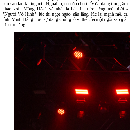
bảo sao fan không mê. Ngoài ra, cô còn cho thấy đa dạng trong âm
nhạc với "Mộng Hóa" và nhất là bản hit nức tiếng một thời -
"Người Vô Hình", lúc thì ngọt ngào, sâu lắng, lúc lại mạnh mẽ, cá
tính. Minh Hằng thực sự đang chứng tỏ vị thế của một ngôi sao giải
trí toàn năng.