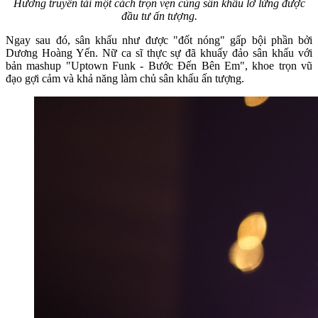
Hương truyền tải một cách trọn vẹn cùng sân khấu lơ lửng được
đầu tư ấn tượng.
Ngay sau đó, sân khấu như được "đốt nóng" gấp bội phần bởi
Dương Hoàng Yến. Nữ ca sĩ thực sự đã khuấy đảo sân khấu với
bản mashup "Uptown Funk - Bước Đến Bên Em", khoe trọn vũ
đạo gợi cảm và khả năng làm chủ sân khấu ấn tượng.