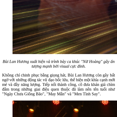
Bùi Lan Hương xuất hiện và trình bày ca khúc "Nữ Hoàng" gây ấn
tượng mạnh bởi visual cực đỉnh.
Không chỉ chinh phục bằng giọng hát, Bùi Lan Hương còn gây bất
ngờ với những động tác vũ đạo bốc lửa, thể hiện một khía cạnh mới
mẻ và đầy năng lượng. Tiếp nối thành công, cô đưa khán giả chìm
đắm trong những giai điệu quen thuộc đã làm nên tên tuổi như
"Ngày Chưa Giông Bão", "May Mắn" và "Men Tình Say".