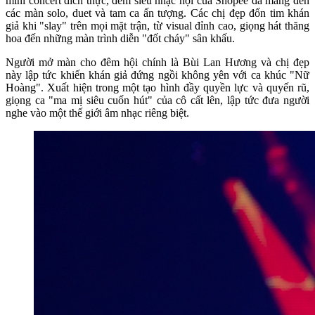
mini concert đích thực, đêm siêu nhạc hội của Shopee đã mang đến
các màn solo, duet và tam ca ấn tượng. Các chị đẹp đốn tim khán
giả khi "slay" trên mọi mặt trận, từ visual đỉnh cao, giọng hát thăng
hoa đến những màn trình diễn "đốt cháy" sân khấu.
Người mở màn cho đêm hội chính là Bùi Lan Hương và chị đẹp
này lập tức khiến khán giả đứng ngồi không yên với ca khúc "Nữ
Hoàng". Xuất hiện trong một tạo hình đầy quyền lực và quyến rũ,
giọng ca "ma mị siêu cuốn hút" của cô cất lên, lập tức đưa người
nghe vào một thế giới âm nhạc riêng biệt.