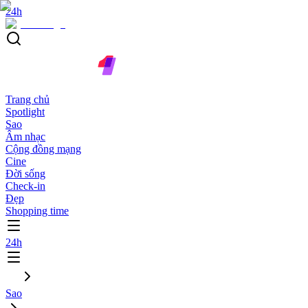
24h
Trang chủ
Spotlight
Sao
Âm nhạc
Cộng đồng mạng
Cine
Đời sống
Check-in
Đẹp
Shopping time
24h
Sao