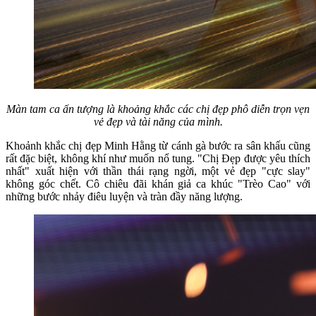
Màn tam ca ấn tượng là khoảng khắc các chị đẹp phô diễn trọn vẹn
vẻ đẹp và tài năng của mình.
Khoảnh khắc chị đẹp Minh Hằng từ cánh gà bước ra sân khấu cũng
rất đặc biệt, không khí như muốn nổ tung. "Chị Đẹp được yêu thích
nhất" xuất hiện với thần thái rạng ngời, một vẻ đẹp "cực slay"
không góc chết. Cô chiêu đãi khán giả ca khúc "Trèo Cao" với
những bước nhảy điêu luyện và tràn đầy năng lượng.