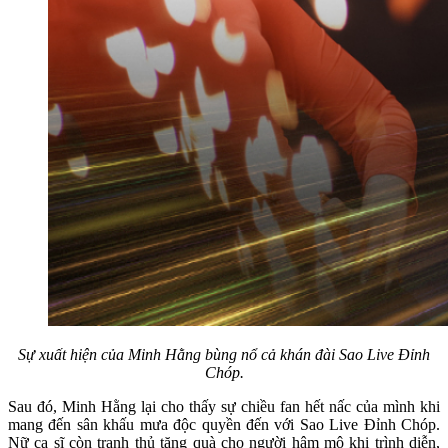
Sự xuất hiện của Minh Hằng bùng nổ cả khán đài Sao Live Đỉnh
Chóp.
Sau đó, Minh Hằng lại cho thấy sự chiều fan hết nấc của mình khi
mang đến sân khấu mưa độc quyền đến với Sao Live Đỉnh Chóp.
Nữ ca sĩ còn tranh thủ tặng quà cho người hâm mộ khi trình diễn,