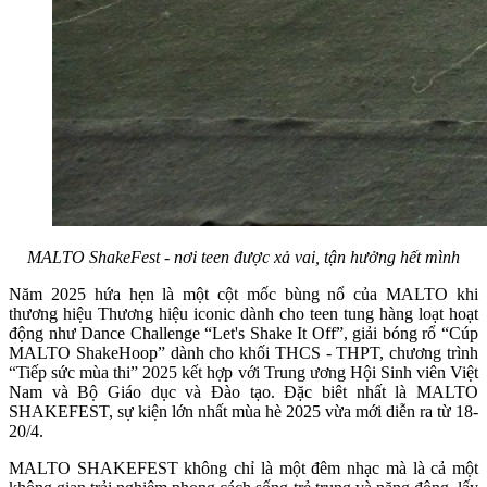
MALTO ShakeFest - nơi teen được xả vai, tận hưởng hết mình
Năm 2025 hứa hẹn là một cột mốc bùng nổ của MALTO khi
thương hiệu Thương hiệu iconic dành cho teen tung hàng loạt hoạt
động như Dance Challenge “Let's Shake It Off”, giải bóng rổ “Cúp
MALTO ShakeHoop” dành cho khối THCS - THPT, chương trình
“Tiếp sức mùa thi” 2025 kết hợp với Trung ương Hội Sinh viên Việt
Nam và Bộ Giáo dục và Đào tạo. Đặc biêt nhất là MALTO
SHAKEFEST, sự kiện lớn nhất mùa hè 2025 vừa mới diễn ra từ 18-
20/4.
MALTO SHAKEFEST không chỉ là một đêm nhạc mà là cả một