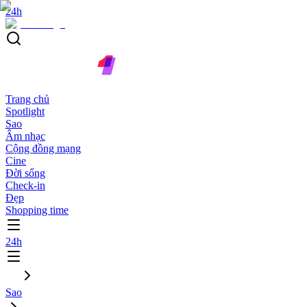
24h
Trang chủ
Spotlight
Sao
Âm nhạc
Cộng đồng mạng
Cine
Đời sống
Check-in
Đẹp
Shopping time
24h
Sao