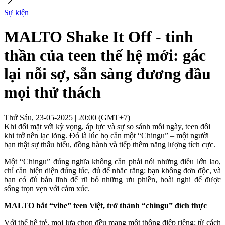
Sự kiện
MALTO Shake It Off - tinh
thần của teen thế hệ mới: gác
lại nỗi sợ, sẵn sàng đương đầu
mọi thử thách
Thứ Sáu, 23-05-2025 | 20:00 (GMT+7)
Khi đối mặt với kỳ vọng, áp lực và sự so sánh mỗi ngày, teen đôi
khi trở nên lạc lõng. Đó là lúc họ cần một “Chingu” – một người
bạn thật sự thấu hiểu, đồng hành và tiếp thêm năng lượng tích cực.
Một “Chingu” đúng nghĩa không cần phải nói những điều lớn lao,
chỉ cần hiện diện đúng lúc, đủ để nhắc rằng: bạn không đơn độc, và
bạn có đủ bản lĩnh để rũ bỏ những ưu phiền, hoài nghi để được
sống trọn vẹn với cảm xúc.
MALTO bắt “vibe” teen Việt, trở thành “chingu” đích thực
Với thế hệ trẻ, mọi lựa chọn đều mang một thông điệp riêng: từ cách