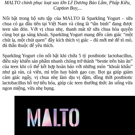
MALTO chinh phục loạt sao lớn Lê Dương Bảo Lâm, Pháp Kiều,
Caption Boy,...
Nổi bật trong bộ sưu tập của MALTO là Sparkling Yogurt – sữa
chua có ga đầu tiên tại Việt Nam và cũng là “tân binh” đang được
teen săn đón. Với vị chua nhẹ, thanh mát từ sữa chua hòa quyện
cùng bọt ga sảng khoái, Sparkling Yogurt mang đến cảm giác “một
chút lạ, một chút quen” đầy kích thích vị giác – đủ mới mẻ để tò mò,
đủ thân thuộc để yêu thích.
Sparkling Yogurt còn nổi bật khi chứa 5 tỷ postbiotic lactobacillus,
điều này khiến sản phẩm nhanh chóng trở thành “bestie trên bàn ăn”
của teen khi có thể kết hợp hoàn hảo với những món “khoái khẩu”
như gà rán, cá viên, mì trộn hay bánh gạo cay. Bọt ga giúp giảm
cảm giác ngấy, vị chua nhẹ làm dịu vị đậm, đồng thời postbiotic
lactobacillus hỗ trợ tiêu hóa, giúp các teen thưởng thức ăn uống vừa
ngon miệng, vừa nhẹ bụng.