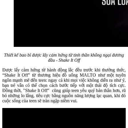
Thiết kế bao bì được lấy cảm hứng từ tinh thần không ngại đương
đầu - Shake It Off
Được lấy cảm hứng từ hành động lắc đều trước khi thưởng thức,
“Shake It Off” từ thương hiệu đồ uống MALTO như một tuyên
ngôn mạnh mẽ đến teen: ngay cả khi mọi việc không diễn ra như ý,
bạn trẻ vẫn có thể chọn cách bước tiếp với một thái độ tích cực.
Đồng thời, "Shake It Off" cũng giúp teen yêu quý bản thân hơn, rũ
bỏ những lo lắng, tiêu cực bằng nguồn năng lượng lạc quan, khi đó
cuộc sống của teen sẽ tràn ngập niềm vui.