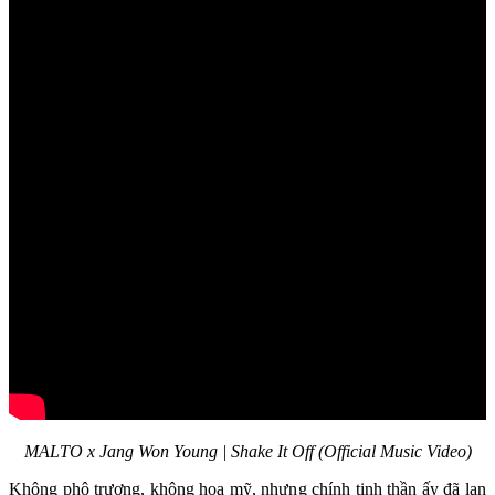
MALTO x Jang Won Young | Shake It Off (Official Music Video)
Không phô trương, không hoa mỹ, nhưng chính tinh thần ấy đã lan