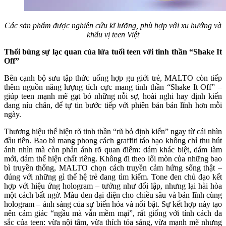
Các sản phẩm được nghiên cứu kĩ lưỡng, phù hợp với xu hướng và
khẩu vị teen Việt
Thổi bùng sự lạc quan của lứa tuổi teen với tinh thần “Shake It
Off”
Bên cạnh bộ sưu tập thức uống hợp gu giới trẻ, MALTO còn tiếp
thêm nguồn năng lượng tích cực mang tinh thần “Shake It Off” –
giúp teen mạnh mẽ gạt bỏ những nỗi sợ, hoài nghi hay định kiến
đang níu chân, để tự tin bước tiếp với phiên bản bản lĩnh hơn mỗi
ngày.
Thương hiệu thể hiện rõ tinh thần “rũ bỏ định kiến” ngay từ cái nhìn
đầu tiên. Bao bì mang phong cách graffiti táo bạo không chỉ thu hút
ánh nhìn mà còn phản ánh rõ quan điểm: dám khác biệt, dám làm
mới, dám thể hiện chất riêng. Không đi theo lối mòn của những bao
bì truyền thống, MALTO chọn cách truyền cảm hứng sống thật –
đúng với những gì thế hệ trẻ đang tìm kiếm. Tone đen chủ đạo kết
hợp với hiệu ứng hologram – tưởng như đối lập, nhưng lại hài hòa
một cách bất ngờ. Màu đen đại diện cho chiều sâu và bản lĩnh cùng
hologram – ánh sáng của sự biến hóa và nổi bật. Sự kết hợp này tạo
nên cảm giác “ngầu mà vẫn mềm mại”, rất giống với tính cách đa
sắc của teen: vừa nội tâm, vừa thích tỏa sáng, vừa mạnh mẽ nhưng