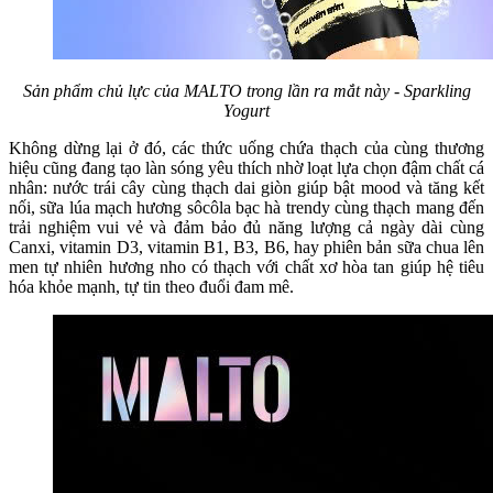
Sản phẩm chủ lực của MALTO trong lần ra mắt này - Sparkling
Yogurt
Không dừng lại ở đó, các thức uống chứa thạch của cùng thương
hiệu cũng đang tạo làn sóng yêu thích nhờ loạt lựa chọn đậm chất cá
nhân: nước trái cây cùng thạch dai giòn giúp bật mood và tăng kết
nối, sữa lúa mạch hương sôcôla bạc hà trendy cùng thạch mang đến
trải nghiệm vui vẻ và đảm bảo đủ năng lượng cả ngày dài cùng
Canxi, vitamin D3, vitamin B1, B3, B6, hay phiên bản sữa chua lên
men tự nhiên hương nho có thạch với chất xơ hòa tan giúp hệ tiêu
hóa khỏe mạnh, tự tin theo đuổi đam mê.