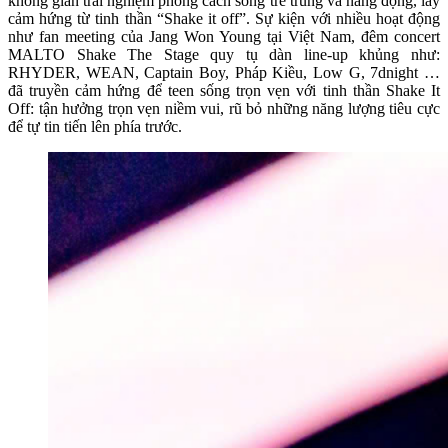
không gian trải nghiệm phong cách sống trẻ trung và năng động, lấy
cảm hứng từ tinh thần “Shake it off”. Sự kiện với nhiều hoạt động
như fan meeting của Jang Won Young tại Việt Nam, đêm concert
MALTO Shake The Stage quy tụ dàn line-up khủng như:
RHYDER, WEAN, Captain Boy, Pháp Kiều, Low G, 7dnight …
đã truyền cảm hứng để teen sống trọn vẹn với tinh thần Shake It
Off: tận hưởng trọn vẹn niềm vui, rũ bỏ những năng lượng tiêu cực
để tự tin tiến lên phía trước.