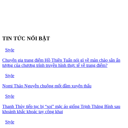
TIN TỨC NỔI BẬT
Style
Chuyên gia trang điểm Hồ Thiên Tuấn nói gì về màn chào sân ấn
tượng của chương trình truyền hình thực tế về trang điểm?
Style
Nomi Thảo Nguyễn chuộng mốt đầm xuyên thấu
Style
Thanh Thủy tiếp tục bị “soi” mặc áo giống Trịnh Thăng Bình sau
khoảnh khắc khoác tay công khai
Style