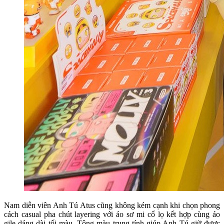
Nam diễn viên Anh Tú Atus cũng không kém cạnh khi chọn phong
cách casual pha chút layering với áo sơ mi cổ lọ kết hợp cùng áo
gile dáng dài tối màu. Tông màu trung tính giúp Anh Tú giữ được