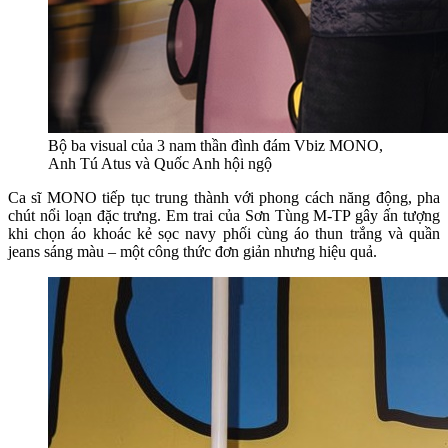
Bộ ba visual của 3 nam thần đình đám Vbiz MONO,
Anh Tú Atus và Quốc Anh hội ngộ
Ca sĩ MONO tiếp tục trung thành với phong cách năng động, pha
chút nổi loạn đặc trưng. Em trai của Sơn Tùng M-TP gây ấn tượng
khi chọn áo khoác kẻ sọc navy phối cùng áo thun trắng và quần
jeans sáng màu – một công thức đơn giản nhưng hiệu quả.