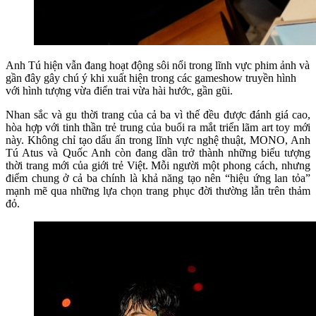
Anh Tú hiện vẫn đang hoạt động sôi nổi trong lĩnh vực phim ảnh và
gần đây gây chú ý khi xuất hiện trong các gameshow truyền hình
với hình tượng vừa điển trai vừa hài hước, gần gũi.
Nhan sắc và gu thời trang của cả ba vì thế đều được đánh giá cao,
hòa hợp với tinh thần trẻ trung của buổi ra mắt triển lãm art toy mới
này. Không chỉ tạo dấu ấn trong lĩnh vực nghệ thuật, MONO, Anh
Tú Atus và Quốc Anh còn đang dần trở thành những biểu tượng
thời trang mới của giới trẻ Việt. Mỗi người một phong cách, nhưng
điểm chung ở cả ba chính là khả năng tạo nên “hiệu ứng lan tỏa”
mạnh mẽ qua những lựa chọn trang phục đời thường lẫn trên thảm
đỏ.