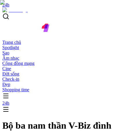
24h
Trang chủ
Spotlight
Sao
Âm nhạc
Cộng đồng mạng
Cine
Đời sống
Check-in
Đẹp
Shopping time
24h
Bộ ba nam thần V-Biz đình