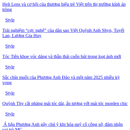
Heli Lens và cơ hội của thương hiệu trẻ Việt trên thị trường kính áp
tròng
Style
Trải nghiệm “cực nghệ” của dàn sao Việt Quỳnh Anh Shyn, Tuyết
Lan, Lương Gia Huy
Style
Tóc Tiên khoe vóc dáng và thần thái cuốn hút trong loạt ảnh mới
Style
Sắc chín muồi của Phương Anh Đào và một năm 2025 nhiều kỳ
vọng
Style
Quỳnh Thy cắt phăng mái tóc dài, ấn tượng với mái tóc morden chic
Style
Á hậu Phương Anh gây chú ý khi hóa quý cô công sở, đảm nhận
vai trò MC