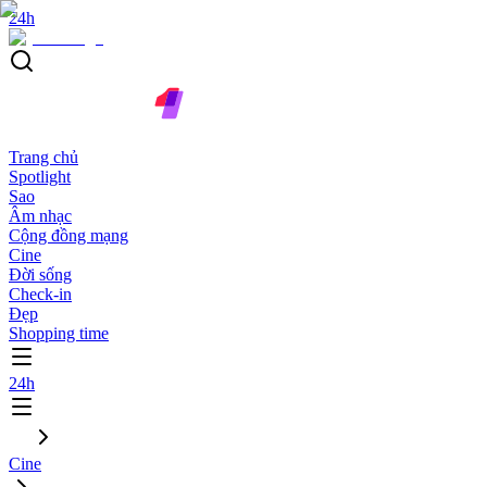
24h
Trang chủ
Spotlight
Sao
Âm nhạc
Cộng đồng mạng
Cine
Đời sống
Check-in
Đẹp
Shopping time
24h
Cine