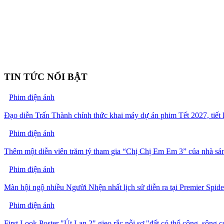
TIN TỨC NỔI BẬT
Phim điện ảnh
Đạo diễn Trấn Thành chính thức khai máy dự án phim Tết 2027, tiết 
Phim điện ảnh
Thêm một diễn viên trăm tỷ tham gia “Chị Chị Em Em 3” của nhà sản
Phim điện ảnh
Màn hội ngộ nhiều Người Nhện nhất lịch sử diễn ra tại Premier Sp
Phim điện ảnh
First Look Poster "Út Lan 2" gieo rắc nỗi sợ "đất có thổ công, sông c