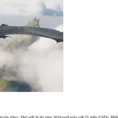
 luyện rồng: Thế giới bí ẩn
năm 2019 (mở màn với 55 triệu USD). Phần 