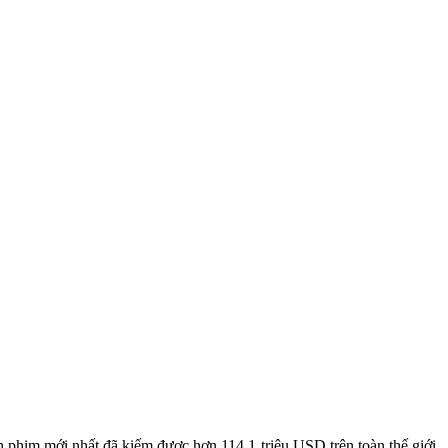
phim mới nhất đã kiếm được hơn 114,1 triệu USD trên toàn thế giới,