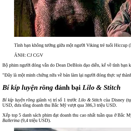
Tình bạn không tưởng giữa một người Viking trẻ tuổi Hiccup 
ẢNH: CJ CGV
Bộ phim người đóng vẫn do Dean DeBlois đạo diễn, kể về tình bạn k
"Đây là một minh chứng nữa về bản làm lại người đóng thực sự thành
Bí kíp luyện rồng
đánh bại
Lilo & Stitch
Bí kíp luyện rồng
giành vị trí số 1 trước
Lilo & Stitch
của Disney (tụ
USD, đưa tổng doanh thu Bắc Mỹ vượt qua 386,3 triệu USD.
Xếp top 5 danh sách phim đạt doanh thu cao nhất tuần qua ở Bắc Mỹ
Ballerina
(9,4 triệu USD).