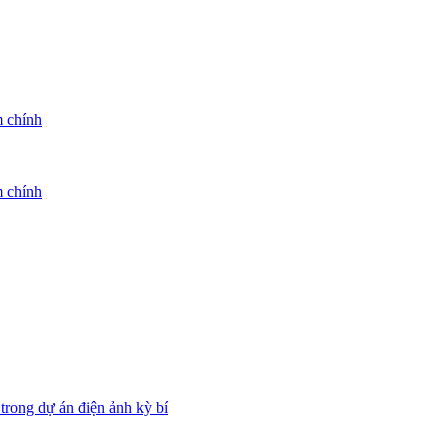
m chính
m chính
rong dự án điện ảnh kỳ bí