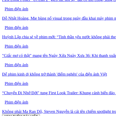
Phim điện ảnh
Đỗ Nhật Hoàng, Mie bùng nổ visual trong ngày đầu khai máy phim m
Phim điện ảnh
Huỳnh Lập chia sẻ về phim mới: “Tinh thần yêu nước không phải the
Phim điện ảnh
"Giấc mơ có thật" mang tên Ngày Xửa Ngày Xưa 36: Khi thanh xuân
Phim điện ảnh
Để phim kinh dị không trở thành 'điểm nghẽn' của điện ảnh Việt
Phim điện ảnh
“Chuyến Đi Nhớ Đời" tung First Look Trailer: Khung cảnh biển đảo
Phim điện ảnh
Không phải Ma Ran Dô, Steven Nguyễn là cái tên chiếm spotlight t