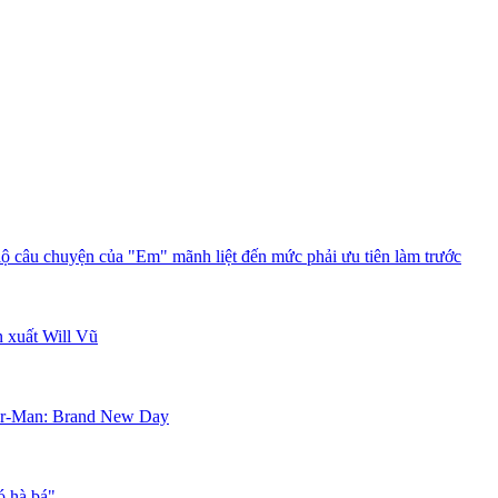
lộ câu chuyện của "Em" mãnh liệt đến mức phải ưu tiên làm trước
 xuất Will Vũ
ider-Man: Brand New Day
ó hà bá"