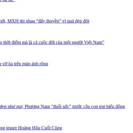
ới, MXH thi nhau “đẩy thuyền” vì quá đẹp đôi
o thời điểm mà là cả cuộc đời của một người Việt Nam”
 vỡ òa trên màn ảnh rộng
 đẹp như mơ, Phương Nam "đuối sức" trước cậu con trai hiếu động
rong teaser Hoàng Hậu Cuối Cùng