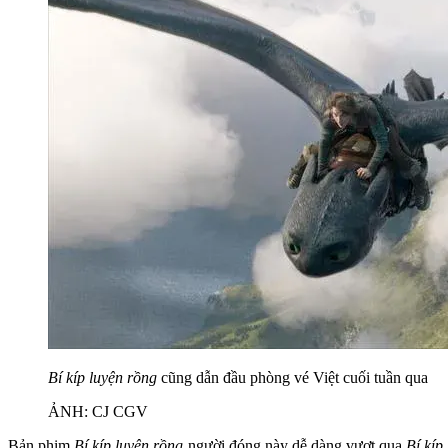
Bí kíp luyện rồng
cũng dẫn đầu phòng vé Việt cuối tuần qua
ẢNH: CJ CGV
Bản phim
Bí kíp luyện rồng
người đóng này dễ dàng vượt qua
Bí kíp