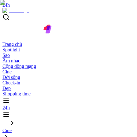
24h
Trang chủ
Spotlight
Sao
Âm nhạc
Cộng đồng mạng
Cine
Đời sống
Check-in
Đẹp
Shopping time
24h
Cine