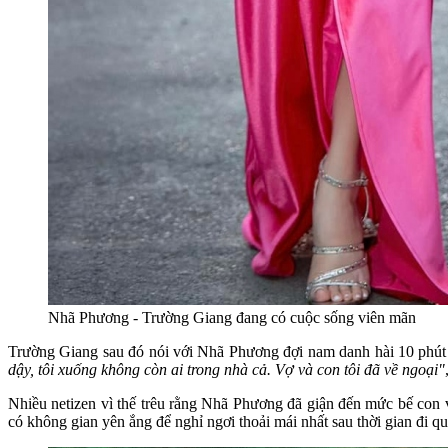
Nhã Phương - Trường Giang đang có cuộc sống viên mãn
Trường Giang sau đó nói với Nhã Phương đợi nam danh hài 10 phút 
dậy, tôi xuống không còn ai trong nhà cả. Vợ và con tôi đã về ngoại"
Nhiều netizen vì thế trêu rằng Nhã Phương đã giận đến mức bế con 
có không gian yên ắng để nghỉ ngơi thoải mái nhất sau thời gian đi qu