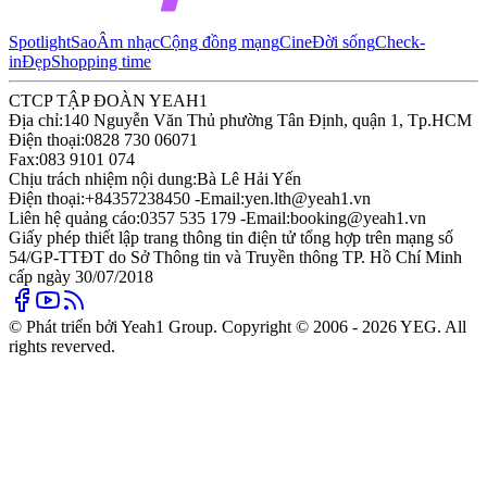
Spotlight
Sao
Âm nhạc
Cộng đồng mạng
Cine
Đời sống
Check-
in
Đẹp
Shopping time
CTCP TẬP ĐOÀN YEAH1
Địa chỉ:
140 Nguyễn Văn Thủ phường Tân Định, quận 1, Tp.HCM
Điện thoại:
0828 730 06071
Fax:
083 9101 074
Chịu trách nhiệm nội dung:
Bà Lê Hải Yến
Điện thoại:
+84357238450 -
Email:
yen.lth@yeah1.vn
Liên hệ quảng cáo:
0357 535 179 -
Email:
booking@yeah1.vn
Giấy phép thiết lập trang thông tin điện tử tổng hợp trên mạng số
54/GP-TTĐT do Sở Thông tin và Truyền thông TP. Hồ Chí Minh
cấp ngày 30/07/2018
© Phát triển bởi Yeah1 Group. Copyright © 2006 - 2026 YEG. All
rights reverved.