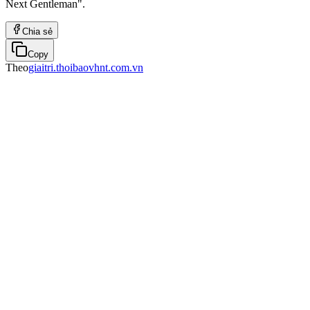
Next Gentleman".
Chia sẻ
Copy
Theo
giaitri.thoibaovhnt.com.vn