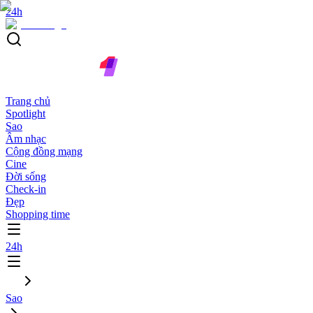
24h
Trang chủ
Spotlight
Sao
Âm nhạc
Cộng đồng mạng
Cine
Đời sống
Check-in
Đẹp
Shopping time
24h
Sao