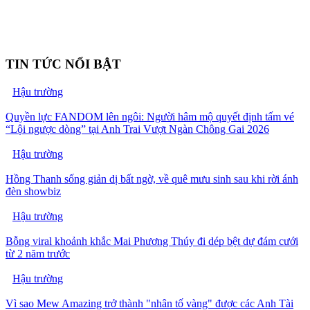
TIN TỨC NỔI BẬT
Hậu trường
Quyền lực FANDOM lên ngôi: Người hâm mộ quyết định tấm vé
“Lội ngược dòng” tại Anh Trai Vượt Ngàn Chông Gai 2026
Hậu trường
Hồng Thanh sống giản dị bất ngờ, về quê mưu sinh sau khi rời ánh
đèn showbiz
Hậu trường
Bỗng viral khoảnh khắc Mai Phương Thúy đi dép bệt dự đám cưới
từ 2 năm trước
Hậu trường
Vì sao Mew Amazing trở thành "nhân tố vàng" được các Anh Tài