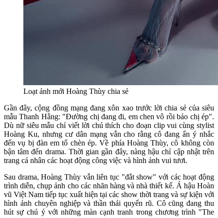
Loạt ảnh mới Hoàng Thùy chia sẻ
Gần đây, cộng đồng mạng đang xôn xao trước lời chia sẻ của siêu
mẫu Thanh Hằng: "Đường chị đang đi, em chen vô rồi bảo chị ép".
Dù nữ siêu mẫu chỉ viết lời chú thích cho đoạn clip vui cùng stylist
Hoàng Ku, nhưng cư dân mạng vẫn cho rằng cô đang ẩn ý nhắc
đến vụ bị đàn em tố chèn ép. Về phía Hoàng Thùy, cô không còn
bận tâm đến drama. Thời gian gần đây, nàng hậu chỉ cập nhật trên
trang cá nhân các hoạt động công việc và hình ảnh vui tươi.
Sau drama, Hoàng Thùy vẫn liên tục "đắt show" với các hoạt động
trình diễn, chụp ảnh cho các nhãn hàng và nhà thiết kế. Á hậu Hoàn
vũ Việt Nam tiếp tục xuất hiện tại các show thời trang và sự kiện với
hình ảnh chuyên nghiệp và thần thái quyến rũ. Cô cũng đang thu
hút sự chú ý với những màn cạnh tranh trong chương trình "The