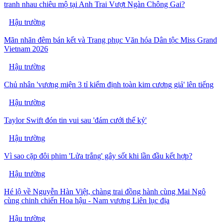
tranh nhau chiêu mộ tại Anh Trai Vượt Ngàn Chông Gai?
Hậu trường
Mãn nhãn đêm bán kết và Trang phục Văn hóa Dân tộc Miss Grand
Vietnam 2026
Hậu trường
Chủ nhân 'vương miện 3 tỉ kiểm định toàn kim cương giả' lên tiếng
Hậu trường
Taylor Swift đón tin vui sau 'đám cưới thế kỷ'
Hậu trường
Vì sao cặp đôi phim 'Lửa trắng' gây sốt khi lần đầu kết hợp?
Hậu trường
Hé lộ về Nguyễn Hàn Việt, chàng trai đồng hành cùng Mai Ngô
cùng chinh chiến Hoa hậu - Nam vương Liên lục địa
Hậu trường