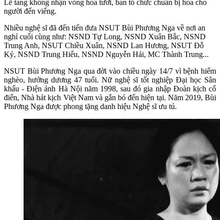
Lễ tang không nhận vòng hoa tươi, ban tổ chức chuẩn bị hoa cho
người đến viếng.
Nhiều nghệ sĩ đã đến tiến đưa NSUT Bùi Phương Nga về nơi an
nghỉ cuối cùng như: NSND Tự Long, NSND Xuân Bắc, NSND
Trung Anh, NSUT Chiều Xuân, NSND Lan Hương, NSUT Đỗ
Kỷ, NSND Trung Hiếu, NSND Nguyễn Hải, MC Thành Trung...
NSUT Bùi Phương Nga qua đời vào chiều ngày 14/7 vì bệnh hiểm
nghèo, hưởng dương 47 tuổi. Nữ nghệ sĩ tốt nghiệp Đại học Sân
khấu - Điện ảnh Hà Nội năm 1998, sau đó gia nhập Đoàn kịch cổ
điển, Nhà hát kịch Việt Nam và gắn bó đến hiện tại. Năm 2019, Bùi
Phương Nga được phong tặng danh hiệu Nghệ sĩ ưu tú.