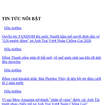
TIN TỨC NỔI BẬT
Hậu trường
Quyền lực FANDOM lên ngôi: Người hâm mộ quyết định tấm vé
“Lội ngược dòng” tại Anh Trai Vượt Ngàn Chông Gai 2026
Hậu trường
Hồng Thanh sống giản dị bất ngờ, về quê mưu sinh sau khi rời ánh
đèn showbiz
Hậu trường
Bỗng viral khoảnh khắc Mai Phương Thúy đi dép bệt dự đám cưới
từ 2 năm trước
Hậu trường
Vì sao Mew Amazing trở thành "nhân tố vàng" được các Anh Tài
tranh nhau chiêu mộ tại Anh Trai Vượt Ngàn Chông Gai?