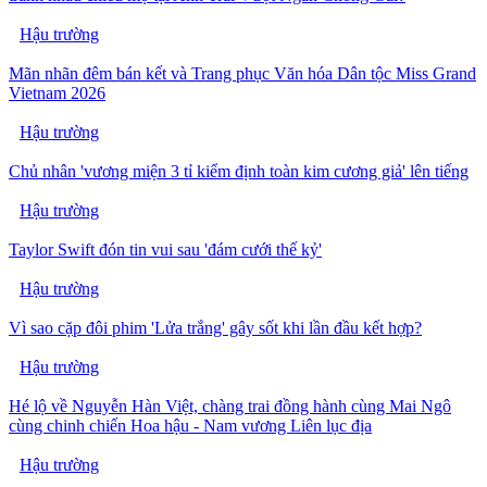
Hậu trường
Mãn nhãn đêm bán kết và Trang phục Văn hóa Dân tộc Miss Grand
Vietnam 2026
Hậu trường
Chủ nhân 'vương miện 3 tỉ kiểm định toàn kim cương giả' lên tiếng
Hậu trường
Taylor Swift đón tin vui sau 'đám cưới thế kỷ'
Hậu trường
Vì sao cặp đôi phim 'Lửa trắng' gây sốt khi lần đầu kết hợp?
Hậu trường
Hé lộ về Nguyễn Hàn Việt, chàng trai đồng hành cùng Mai Ngô
cùng chinh chiến Hoa hậu - Nam vương Liên lục địa
Hậu trường