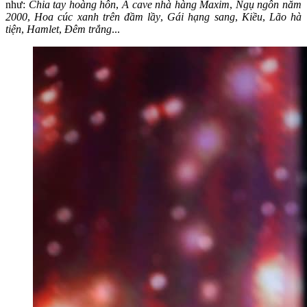
như:
Chia tay hoàng hôn
,
Ả cave nhà hàng Maxim
,
Ngụ ngôn năm
2000
,
Hoa cúc xanh trên đầm lầy
,
Gái hạng sang
,
Kiều
,
Lão hà
tiện
,
Hamlet
,
Đêm trắng
...