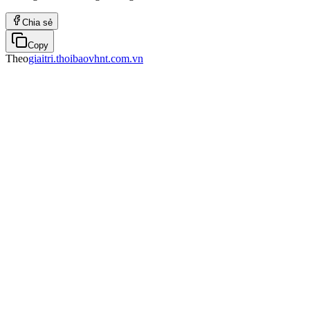
Chia sẻ
Copy
Theo
giaitri.thoibaovhnt.com.vn