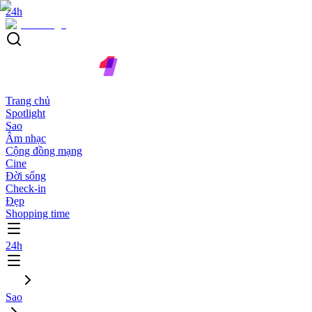
24h
Trang chủ
Spotlight
Sao
Âm nhạc
Cộng đồng mạng
Cine
Đời sống
Check-in
Đẹp
Shopping time
24h
Sao