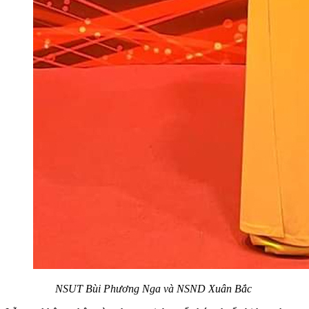
NSUT Bùi Phương Nga và NSND Xuân Bắc