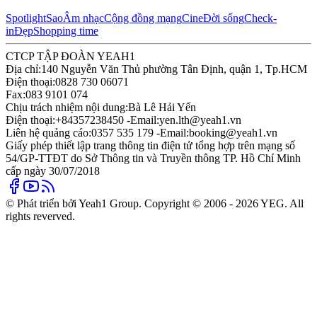
Spotlight
Sao
Âm nhạc
Cộng đồng mạng
Cine
Đời sống
Check-
in
Đẹp
Shopping time
CTCP TẬP ĐOÀN YEAH1
Địa chỉ:
140 Nguyễn Văn Thủ phường Tân Định, quận 1, Tp.HCM
Điện thoại:
0828 730 06071
Fax:
083 9101 074
Chịu trách nhiệm nội dung:
Bà Lê Hải Yến
Điện thoại:
+84357238450 -
Email:
yen.lth@yeah1.vn
Liên hệ quảng cáo:
0357 535 179 -
Email:
booking@yeah1.vn
Giấy phép thiết lập trang thông tin điện tử tổng hợp trên mạng số
54/GP-TTĐT do Sở Thông tin và Truyền thông TP. Hồ Chí Minh
cấp ngày 30/07/2018
© Phát triển bởi Yeah1 Group. Copyright © 2006 - 2026 YEG. All
rights reverved.