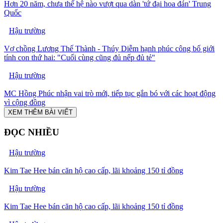
Hơn 20 năm, chưa thế hệ nào vượt qua dàn 'tứ đại hoa đán' Trung
Quốc
Hậu trường
Vợ chồng Lương Thế Thành - Thúy Diễm hạnh phúc công bố giới
tính con thứ hai: "Cuối cùng cũng đủ nếp đủ tẻ"
Hậu trường
MC Hồng Phúc nhận vai trò mới, tiếp tục gắn bó với các hoạt động
vì cộng đồng
XEM THÊM BÀI VIẾT
ĐỌC NHIỀU
Hậu trường
Kim Tae Hee bán căn hộ cao cấp, lãi khoảng 150 tỉ đồng
Hậu trường
Kim Tae Hee bán căn hộ cao cấp, lãi khoảng 150 tỉ đồng