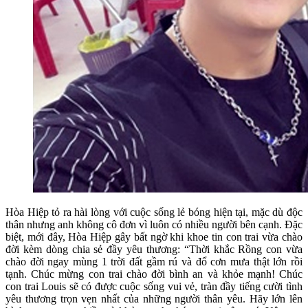
Hòa Hiệp tỏ ra hài lòng với cuộc sống lẻ bóng hiện tại, mặc dù độc
thân nhưng anh không cô đơn vì luôn có nhiều người bên cạnh. Đặc
biệt, mới đây, Hòa Hiệp gây bất ngờ khi khoe tin con trai vừa chào
đời kèm dòng chia sẻ đầy yêu thương: “Thời khắc Rồng con vừa
chào đời ngay mùng 1 trời đất gầm rú và đổ cơn mưa thật lớn rồi
tạnh. Chúc mừng con trai chào đời bình an và khỏe mạnh! Chúc
con trai Louis sẽ có được cuộc sống vui vẻ, tràn đầy tiếng cười tình
yêu thương trọn vẹn nhất của những người thân yêu. Hãy lớn lên