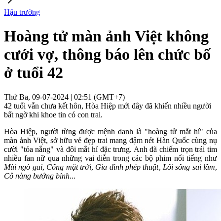
Hậu trường
Hoàng tử màn ảnh Việt không
cưới vợ, thông báo lên chức bố
ở tuổi 42
Thứ Ba, 09-07-2024 | 02:51 (GMT+7)
42 tuổi vẫn chưa kết hôn, Hòa Hiệp mới đây đã khiến nhiều người
bất ngờ khi khoe tin có con trai.
Hòa Hiệp, người từng được mệnh danh là "hoàng tử mắt hí" của
màn ảnh Việt, sở hữu vẻ đẹp trai mang đậm nét Hàn Quốc cùng nụ
cười "tỏa nắng" và đôi mắt hí đặc trưng. Anh đã chiếm trọn trái tim
nhiều fan nữ qua những vai diễn trong các bộ phim nổi tiếng như
Mùi ngò gai
,
Cổng mặt trời
,
Gia đình phép thuật
,
Lối sống sai lầm
,
Cô nàng bướng bỉnh
...