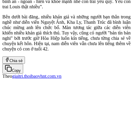
bình an - ngoan - hiền và khỏe mạnh nhé con trai yêu quý. Yêu con
trai Louis thật nhiều”.
Bên dưới bài đăng, nhiều khán giả và những người bạn thân trong
nghề như diễn viên Nguyệt Ánh, Kha Ly, Thanh Trúc đã bình luận
chúc mừng anh lên chức bố. Màn tương tác giữa các diễn viên
khiến nhiều khán giả thích thú. Tuy vậy, cũng có người "bán tín bán
nghi" bởi trước giờ Hòa Hiệp luôn kín tiếng, chưa từng chia sẻ về
chuyện kết hôn. Hiện tại, nam diễn viên vẫn chưa lên tiếng thêm về
chuyện có con ở tuổi 42.
Chia sẻ
Copy
Theo
giaitri.thoibaovhnt.com.vn