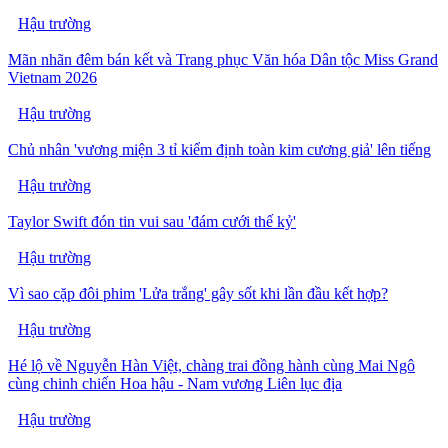
Hậu trường
Mãn nhãn đêm bán kết và Trang phục Văn hóa Dân tộc Miss Grand
Vietnam 2026
Hậu trường
Chủ nhân 'vương miện 3 tỉ kiểm định toàn kim cương giả' lên tiếng
Hậu trường
Taylor Swift đón tin vui sau 'đám cưới thế kỷ'
Hậu trường
Vì sao cặp đôi phim 'Lửa trắng' gây sốt khi lần đầu kết hợp?
Hậu trường
Hé lộ về Nguyễn Hàn Việt, chàng trai đồng hành cùng Mai Ngô
cùng chinh chiến Hoa hậu - Nam vương Liên lục địa
Hậu trường