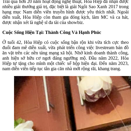
Trải qua hơn 20 năm hoạt động nghệ thuật, Hòa Hiệp đã nhận được
nhiều giải thưởng giá trị, đặc biệt là giải Ngôi Sao Xanh 2017 trong
hạng mục Nam diễn viên truyền hình được yêu thích nhất. Ngoài
diễn xuất, Hòa Hiệp còn tham gia đóng kịch, làm MC và ca hát,
được nhận xét là nghệ sĩ đa tài của showbiz.
Cuộc Sống Hiện Tại: Thành Công Và Hạnh Phúc
Ở tuổi 42, Hòa Hiệp có cuộc sống bận rộn khi vừa tích cực theo
đuổi đam mê diễn xuất, vừa phát triển công việc livestream bán đồ
ăn vặt trên các nền tảng mạng xã hội. Nhờ kinh doanh thành công,
anh hiện sở hữu cơ ngơi đáng ngưỡng mộ. Đầu năm 2022, Hòa
Hiệp tự tặng cho mình một chiếc xế hộp hiện đại. Đến năm 2023,
nam diễn viên tiếp tục tân gia căn nhà mới rộng rãi, khang trang.