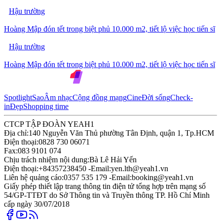
Hậu trường
Hoàng Mập đón tết trong biệt phủ 10.000 m2, tiết lộ việc học tiến sĩ
Hậu trường
Hoàng Mập đón tết trong biệt phủ 10.000 m2, tiết lộ việc học tiến sĩ
Spotlight
Sao
Âm nhạc
Cộng đồng mạng
Cine
Đời sống
Check-
in
Đẹp
Shopping time
CTCP TẬP ĐOÀN YEAH1
Địa chỉ:
140 Nguyễn Văn Thủ phường Tân Định, quận 1, Tp.HCM
Điện thoại:
0828 730 06071
Fax:
083 9101 074
Chịu trách nhiệm nội dung:
Bà Lê Hải Yến
Điện thoại:
+84357238450 -
Email:
yen.lth@yeah1.vn
Liên hệ quảng cáo:
0357 535 179 -
Email:
booking@yeah1.vn
Giấy phép thiết lập trang thông tin điện tử tổng hợp trên mạng số
54/GP-TTĐT do Sở Thông tin và Truyền thông TP. Hồ Chí Minh
cấp ngày 30/07/2018