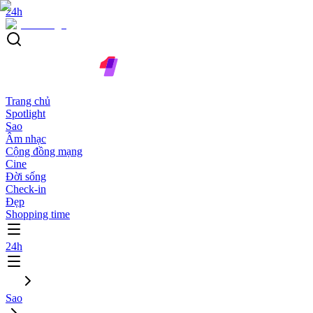
24h
Trang chủ
Spotlight
Sao
Âm nhạc
Cộng đồng mạng
Cine
Đời sống
Check-in
Đẹp
Shopping time
24h
Sao