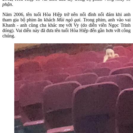
phận
.
Năm 2006, tên tuổi Hòa Hiệp trở nên nổi đình nổi đám khi anh
tham gia bộ phim ăn khách
Mùi ngò gai
. Trong phim, anh vào vai
Khanh - anh cùng cha khác mẹ với Vy (do diễn viên Ngọc Trinh
đóng). Vai diễn này đã đưa tên tuổi Hòa Hiệp đến gần hơn với công
chúng.