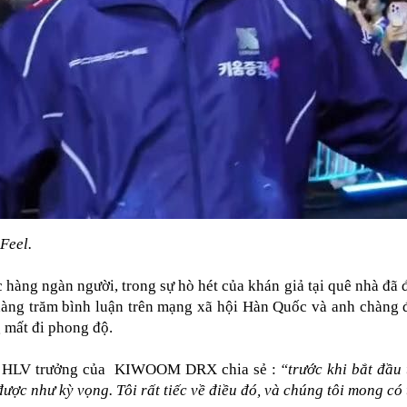
Feel.
hàng ngàn người, trong sự hò hét của khán giả tại quê nhà đã đ
hàng trăm bình luận trên mạng xã hội Hàn Quốc và anh chàng đ
 mất đi phong độ. 
t, HLV trưởng của  KIWOOM DRX chia sẻ :
“trước khi bắt đầu 
ược như kỳ vọng. Tôi rất tiếc về điều đó, và chúng tôi mong có 