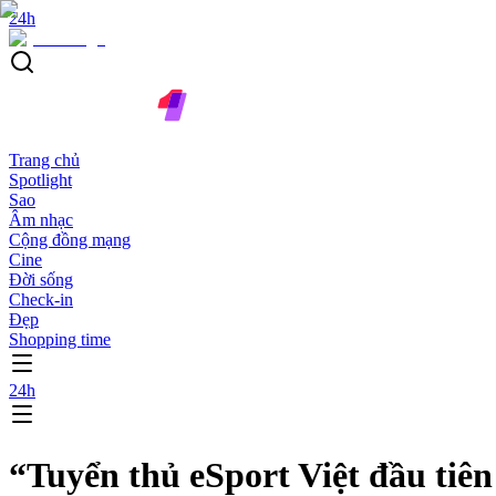
24h
Trang chủ
Spotlight
Sao
Âm nhạc
Cộng đồng mạng
Cine
Đời sống
Check-in
Đẹp
Shopping time
24h
“Tuyển thủ eSport Việt đầu tiê