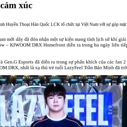
 cảm xúc
 Huyền Thoại Hàn Quốc LCK tổ chức tại Việt Nam với sự góp mặt của
 Nam mới dây đã đón nhận một sự kiện mang tính lịch sử khi gi
 – KIWOOM DRX Homefront diễn ra trong ba ngày liên tiếp t
à 
Gen.G Esports
 đã diễn ra trong sự phấn khích của các fan 2 
OM DRX, nhất là xạ thủ trẻ tuổi LazyFeel Trần Bảo Minh đã trở