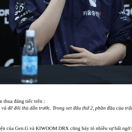
thua đáng tiếc trên : 
, và để đối thủ dẫn trước. Trong set đấu thứ 2, phần đầu của trậ
diện của Gen.G và KIWOOM DRX cũng bày tỏ nhiều sự bất ngờ tr