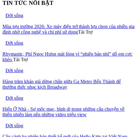
TIN TỨC NỔI BẬT
Đời sống
Mùa tựu trường 2026: Xe máy điện trở thành lựa chọn của nhiều gia
đình nhờ công nghệ và chi phí sử dụng
Tài Trợ
Đời sống
Rhymastic, Phí Ngọc Hưng mát lòng vì “phiên bản nhí” dỗ em cực
khéo
Tài Trợ
Đời sống
Hàng trăm khán giả dừng chân giữa Ga Metro Bến Thành để
thưởng thức nhạc kịch Broadway
Đời sống
Hiển Ở Nhà - Sự mộc mạc, bình dị trong những câu chuyện về
thiên nhiên làm nên những video triệu view
Đời sống
Cận cảnh ba phiên bản thiết kế mới của Hello Kitty tại Việt Nam