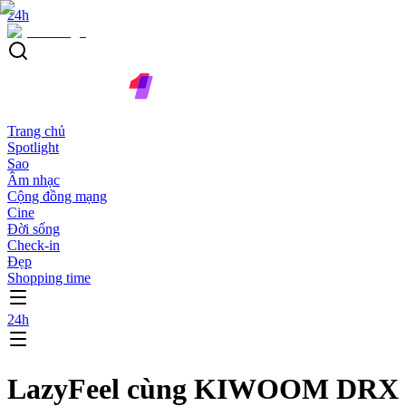
24h
Trang chủ
Spotlight
Sao
Âm nhạc
Cộng đồng mạng
Cine
Đời sống
Check-in
Đẹp
Shopping time
24h
LazyFeel cùng KIWOOM DRX