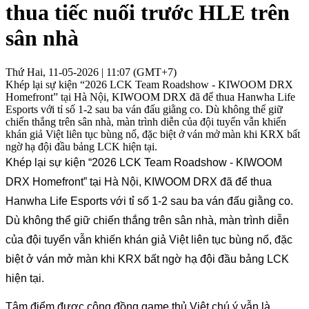
thua tiếc nuối trước HLE trên
sân nhà
Thứ Hai, 11-05-2026 | 11:07 (GMT+7)
Khép lại sự kiện “2026 LCK Team Roadshow - KIWOOM DRX
Homefront” tại Hà Nội, KIWOOM DRX đã để thua Hanwha Life
Esports với tỉ số 1-2 sau ba ván đấu giằng co. Dù không thể giữ
chiến thắng trên sân nhà, màn trình diễn của đội tuyển vẫn khiến
khán giả Việt liên tục bùng nổ, đặc biệt ở ván mở màn khi KRX bất
ngờ hạ đội đầu bảng LCK hiện tại.
Khép lại sự kiện “2026 LCK Team Roadshow - KIWOOM 
DRX Homefront” tại Hà Nội, KIWOOM DRX đã để thua 
Hanwha Life Esports với tỉ số 1-2 sau ba ván đấu giằng co. 
Dù không thể giữ chiến thắng trên sân nhà, màn trình diễn 
của đội tuyển vẫn khiến khán giả Việt liên tục bùng nổ, đặc 
biệt ở ván mở màn khi KRX bất ngờ hạ đội đầu bảng LCK 
hiện tại.
Tâm điểm được cộng đồng game thủ Việt chú ý vẫn là 