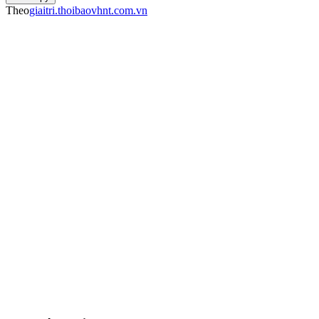
Theo
giaitri.thoibaovhnt.com.vn