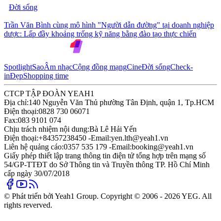
Đời sống
Trần Văn Bình cùng mô hình "Người dẫn đường" tại doanh nghiệp
dược: Lấp đầy khoảng trống kỹ năng bằng đào tạo thực chiến
Spotlight
Sao
Âm nhạc
Cộng đồng mạng
Cine
Đời sống
Check-
in
Đẹp
Shopping time
CTCP TẬP ĐOÀN YEAH1
Địa chỉ:
140 Nguyễn Văn Thủ phường Tân Định, quận 1, Tp.HCM
Điện thoại:
0828 730 06071
Fax:
083 9101 074
Chịu trách nhiệm nội dung:
Bà Lê Hải Yến
Điện thoại:
+84357238450 -
Email:
yen.lth@yeah1.vn
Liên hệ quảng cáo:
0357 535 179 -
Email:
booking@yeah1.vn
Giấy phép thiết lập trang thông tin điện tử tổng hợp trên mạng số
54/GP-TTĐT do Sở Thông tin và Truyền thông TP. Hồ Chí Minh
cấp ngày 30/07/2018
© Phát triển bởi Yeah1 Group. Copyright © 2006 - 2026 YEG. All
rights reverved.