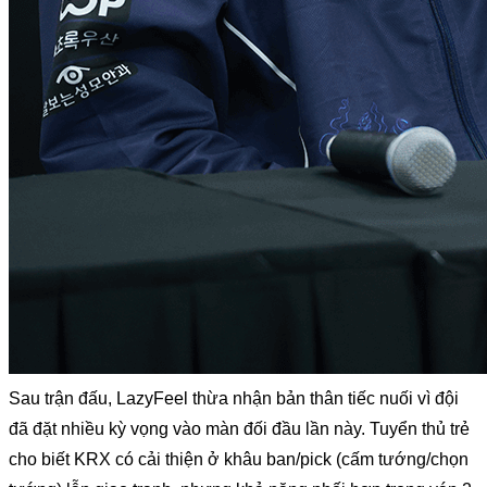
Sau trận đấu, LazyFeel thừa nhận bản thân tiếc nuối vì đội 
đã đặt nhiều kỳ vọng vào màn đối đầu lần này. Tuyển thủ trẻ 
cho biết KRX có cải thiện ở khâu ban/pick (cấm tướng/chọn 