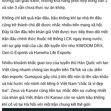
tướng) lẫn giao tranh, nhưng khả năng phối hợp trong ván 2 
và ván 3 vẫn chưa thực sự ăn khớp.
Không chỉ kết quả trận đấu, bầu không khí tại nhà thi đấu 
cũng trở thành chủ đề được nhắc nhiều trên mạng xã hội. 
Đây là lần đầu tiên khán giả Việt được trực tiếp theo dõi một 
trận đấu chính thức thuộc hệ thống LCK ngay trong nước, 
với sự góp mặt của các đội tuyển lớn như KIWOOM DRX, 
Gen.G Esports và Hanwha Life Esports.
Nhiều khoảnh khắc giao lưu của tuyển thủ Hàn Quốc với fan 
Việt cũng nhanh chóng lan truyền trên TikTok và các diễn 
đàn esports.
 Gumayusi gây chú ý khi đội nón lá lên sân khấu 
và hài hước nói mình nổi tiếng ở Việt Nam “chắc là vì đẹp 
trai”. Zeus và Kanavi cũng liên tục nhắc đến sự cuồng nhiệt 
của khán giả Việt, thậm chí Kanavi còn so sánh bầu không 
khí cổ vũ tại Hà Nội với một trận chung kết thế giới.