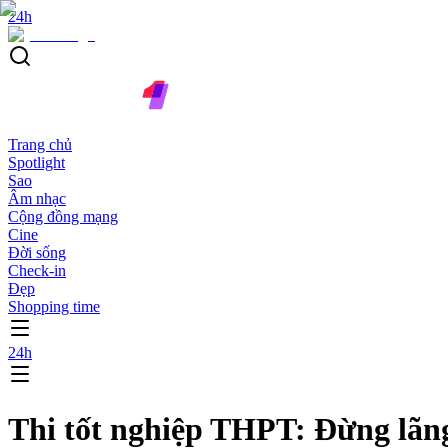
24h
Trang chủ
Spotlight
Sao
Âm nhạc
Cộng đồng mạng
Cine
Đời sống
Check-in
Đẹp
Shopping time
24h
Thi tốt nghiệp THPT: Đừng lãng