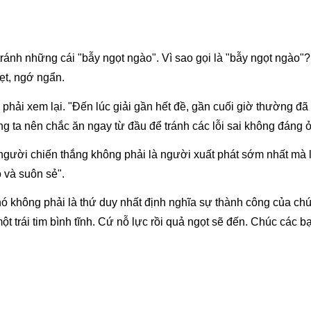
 tránh những cái "bẫy ngọt ngào". Vì sao gọi là "bẫy ngọt ngào"
ẹt, ngớ ngẩn.
ải xem lại. "Đến lúc giải gần hết đề, gần cuối giờ thường đã th
úng ta nên chắc ăn ngay từ đầu để tránh các lỗi sai không đáng 
 người chiến thắng không phải là người xuất phát sớm nhất mà 
o và suôn sẻ".
nó không phải là thứ duy nhất định nghĩa sự thành công của chú
t trái tim bình tĩnh. Cứ nỗ lực rồi quả ngọt sẽ đến. Chúc các b