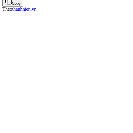
Copy
Theo
thanhnien.vn