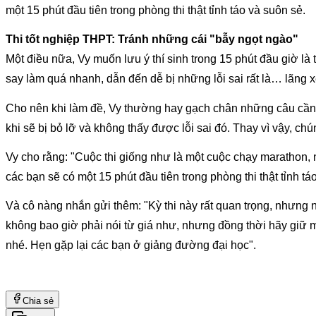
một 15 phút đầu tiên trong phòng thi thật tỉnh táo và suôn sẻ.
Thi tốt nghiệp THPT: Tránh những cái "bẫy ngọt ngào" 
Một điều nữa, Vy muốn lưu ý thí sinh trong 15 phút đầu giờ là
say làm quá nhanh, dẫn đến dễ bị những lỗi sai rất là… lãng x
Cho nên khi làm đề, Vy thường hay gạch chân những câu cần ph
khi sẽ bị bỏ lỡ và không thấy được lỗi sai đó. Thay vì vậy, ch
Vy cho rằng: "Cuộc thi giống như là một cuộc chạy marathon,
các bạn sẽ có một 15 phút đầu tiên trong phòng thi thật tỉnh tá
Và cô nàng nhắn gửi thêm: "Kỳ thi này rất quan trọng, nhưng 
không bao giờ phải nói từ giá như, nhưng đồng thời hãy giữ mộ
nhé. Hẹn gặp lại các bạn ở giảng đường đại học".
Chia sẻ