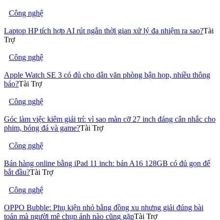
Công nghệ
Laptop HP tích hợp AI rút ngắn thời gian xử lý đa nhiệm ra sao?
Tài
Trợ
Công nghệ
Apple Watch SE 3 có đủ cho dân văn phòng bận họp, nhiều thông
báo?
Tài Trợ
Công nghệ
Góc làm việc kiêm giải trí: vì sao màn cỡ 27 inch đáng cân nhắc cho
phim, bóng đá và game?
Tài Trợ
Công nghệ
Bán hàng online bằng iPad 11 inch: bản A16 128GB có đủ gọn để
bắt đầu?
Tài Trợ
Công nghệ
OPPO Bubble: Phụ kiện nhỏ bằng đồng xu nhưng giải đúng bài
toán mà người mê chụp ảnh nào cũng gặp
Tài Trợ