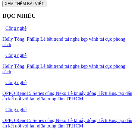
XEM THÊM BÀI VIẾT
ĐỌC NHIỀU
Công nghệ
Helly Tống, Phillip Lê bắt trend tai nghe kẹp vành tai cực phong
cách
Công nghệ
Helly Tống, Phillip Lê bắt trend tai nghe kẹp vành tai cực phong
cách
Công nghệ
OPPO Reno15 Series cùng Neko Lê khuấy động Tếch Bus, tạo dấu
ấn kết nối với fan giữa trung tâm TP.HCM
Công nghệ
OPPO Reno15 Series cùng Neko Lê khuấy động Tếch Bus, tạo dấu
ấn kết nối với fan giữa trung tâm TP.HCM