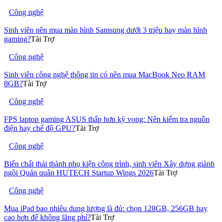
Công nghệ
Sinh viên nên mua màn hình Samsung dưới 3 triệu hay màn hình
gaming?
Tài Trợ
Công nghệ
Sinh viên công nghệ thông tin có nên mua MacBook Neo RAM
8GB?
Tài Trợ
Công nghệ
FPS laptop gaming ASUS thấp hơn kỳ vọng: Nên kiểm tra nguồn
điện hay chế độ GPU?
Tài Trợ
Công nghệ
Biến chất thải thành phụ kiện công trình, sinh viên Xây dựng giành
ngôi Quán quân HUTECH Startup Wings 2026
Tài Trợ
Công nghệ
Mua iPad bao nhiêu dung lượng là đủ: chọn 128GB, 256GB hay
cao hơn để không lãng phí?
Tài Trợ