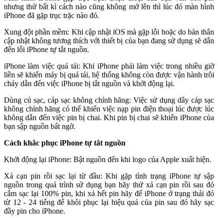
nhưng thử bất kì cách nào cũng không mở lên thì lúc đó màn hình
iPhone đã gặp trục trặc nào đó.
Xung đột phần mềm: Khi cập nhật iOS mà gặp lỗi hoặc do bản thân
cập nhật không tương thích với thiết bị của bạn đang sử dụng sẽ dẫn
đến lỗi iPhone tự tắt nguồn.
iPhone làm việc quá tải: Khi iPhone phải làm việc trong nhiều giờ
liền sẽ khiến máy bị quá tải, hệ thống không còn được vận hành trôi
chảy dẫn đến việc iPhone bị tắt nguồn và khởi động lại.
Dùng củ sạc, cáp sạc không chính hãng: Việc sử dụng dây cáp sạc
không chính hãng có thể khiến việc nạp pin điện thoại lúc được lúc
không dẫn đến việc pin bị chai. Khi pin bị chai sẽ khiến iPhone của
bạn sập nguồn bất ngờ.
Cách khắc phục iPhone tự tắt nguồn
Khởi động lại iPhone: Bật nguồn đến khi logo của Apple xuất hiện.
Xả cạn pin rồi sạc lại từ đầu: Khi gặp tình trạng iPhone tự sập
nguồn trong quá trình sử dụng bạn hãy thử xả cạn pin rồi sau đó
cắm sạc lại 100% pin, khi xả hết pin hãy để iPhone ở trạng thái đó
từ 12 - 24 tiếng để khôi phục lại hiệu quả của pin sau đó hãy sạc
đầy pin cho iPhone.