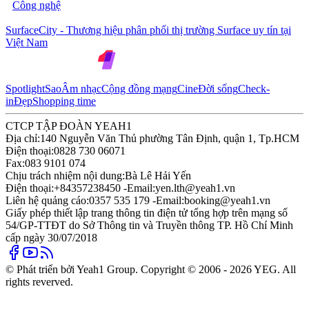
Công nghệ
SurfaceCity - Thương hiệu phân phối thị trường Surface uy tín tại
Việt Nam
Spotlight
Sao
Âm nhạc
Cộng đồng mạng
Cine
Đời sống
Check-
in
Đẹp
Shopping time
CTCP TẬP ĐOÀN YEAH1
Địa chỉ:
140 Nguyễn Văn Thủ phường Tân Định, quận 1, Tp.HCM
Điện thoại:
0828 730 06071
Fax:
083 9101 074
Chịu trách nhiệm nội dung:
Bà Lê Hải Yến
Điện thoại:
+84357238450 -
Email:
yen.lth@yeah1.vn
Liên hệ quảng cáo:
0357 535 179 -
Email:
booking@yeah1.vn
Giấy phép thiết lập trang thông tin điện tử tổng hợp trên mạng số
54/GP-TTĐT do Sở Thông tin và Truyền thông TP. Hồ Chí Minh
cấp ngày 30/07/2018
© Phát triển bởi Yeah1 Group. Copyright © 2006 - 2026 YEG. All
rights reverved.