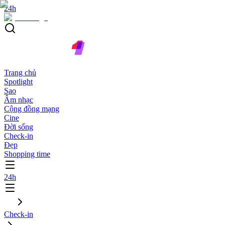
24h
Trang chủ
Spotlight
Sao
Âm nhạc
Cộng đồng mạng
Cine
Đời sống
Check-in
Đẹp
Shopping time
24h
Check-in