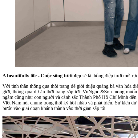
A beautifully life - Cuộc sống tươi đẹp
sẽ là thông điệp tươi mới rự
Với tinh thần thông qua thời trang để giới thiệu quảng bá văn hóa đ
giới, thông qua dự án thời trang sắp tới. VuNgoc &Son mong muốn t
ngầm cũng như con người và cảnh sắc Thành Phố Hồ Chí Minh đến gần
Việt Nam nói chung trong thời kỳ hội nhập và phát triển. Sự kiện d
bước vào giai đoạn khánh thành vào thời gian sắp tới.