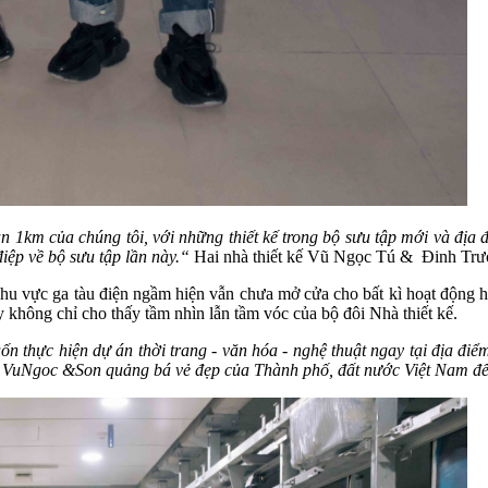
 1km của chúng tôi, với những thiết kế trong bộ sưu tập mới và địa đ
iệp về bộ sưu tập lần này.“
Hai nhà thiết kế Vũ Ngọc Tú & Đinh Trư
khu vực ga tàu điện ngầm hiện vẫn chưa mở cửa cho bất kì hoạt động h
hông chỉ cho thấy tầm nhìn lẫn tầm vóc của bộ đôi Nhà thiết kế.
thực hiện dự án thời trang - văn hóa - nghệ thuật ngay tại địa điểm 
ể VuNgoc &Son quảng bá vẻ đẹp của Thành phố, đất nước Việt Nam đế