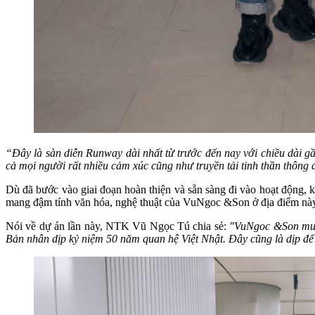
“Đây là sàn diễn Runway dài nhất từ trước đến nay với chiều dài gần
cả mọi người rất nhiều cảm xúc cũng như truyền tải tinh thần thông đ
Dù đã bước vào giai đoạn hoàn thiện và sẵn sàng đi vào hoạt động, 
mang đậm tính văn hóa, nghệ thuật của VuNgoc &Son ở địa điểm này k
Nói về dự án lần này, NTK Vũ Ngọc Tú chia sẻ:
"VuNgoc &Son muốn 
Bản nhân dịp kỷ niệm 50 năm quan hệ Việt Nhật. Đây cũng là dịp đ