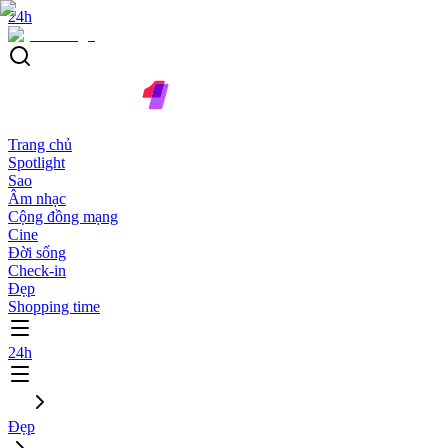
24h
Trang chủ
Spotlight
Sao
Âm nhạc
Cộng đồng mạng
Cine
Đời sống
Check-in
Đẹp
Shopping time
24h
Đẹp