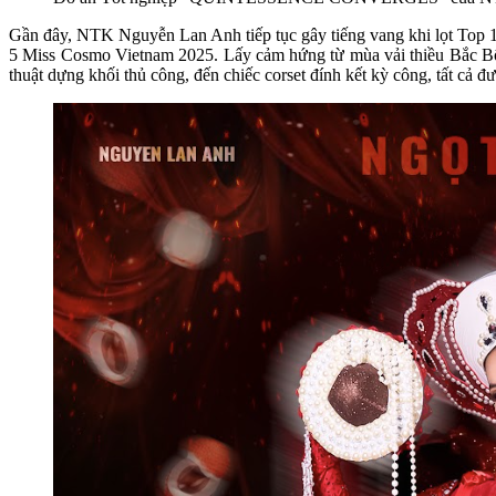
Gần đây, NTK Nguyễn Lan Anh tiếp tục gây tiếng vang khi lọt Top 
5 Miss Cosmo Vietnam 2025. Lấy cảm hứng từ mùa vải thiều Bắc Bộ, 
thuật dựng khối thủ công, đến chiếc corset đính kết kỳ công, tất cả 