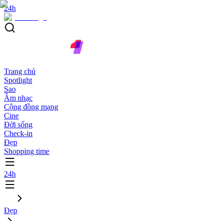
24h
Trang chủ
Spotlight
Sao
Âm nhạc
Cộng đồng mạng
Cine
Đời sống
Check-in
Đẹp
Shopping time
24h
Đẹp