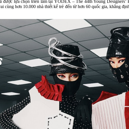
được lựa chọn triển lãm tại YODEX – The 44th Young Designers’ Exh
i cùng hơn 10.000 nhà thiết kế trẻ đến từ hơn 60 quốc gia, khẳng định 