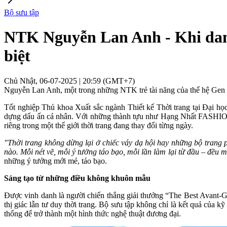
Bộ sưu tập
NTK Nguyễn Lan Anh - Khi danh
biệt
Chủ Nhật, 06-07-2025 | 20:59 (GMT+7)
Nguyễn Lan Anh, một trong những NTK trẻ tài năng của thế hệ Gen Z,
Tốt nghiệp Thủ khoa Xuất sắc ngành Thiết kế Thời trang tại Đại h
dựng dấu ấn cá nhân. Với những thành tựu như Hạng Nhất FASHION
riêng trong một thế giới thời trang đang thay đổi từng ngày.
"Thời trang không dừng lại ở chiếc váy dạ hội hay những bộ trang p
nào. Mỗi nét vẽ, mỗi ý tưởng táo bạo, mỗi lần làm lại từ đầu – đều m
những ý tưởng mới mẻ, táo bạo.
Sáng tạo từ những điều không khuôn mẫu
Được vinh danh là người chiến thắng giải thưởng “The Best Avant-
thị giác lẫn tư duy thời trang. Bộ sưu tập không chỉ là kết quả của 
thống để trở thành một hình thức nghệ thuật đương đại.