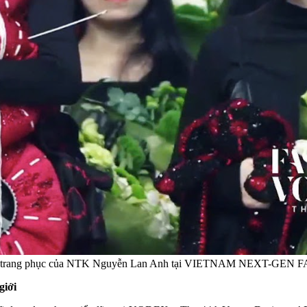
hiết kế trang phục của NTK Nguyễn Lan Anh tại VIETNAM NEXT-GE
iới