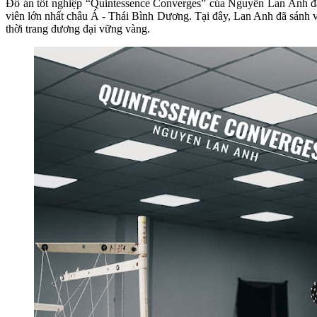
Đồ án tốt nghiệp “Quintessence Converges” của Nguyễn Lan Anh đã 
viên lớn nhất châu Á - Thái Bình Dương. Tại đây, Lan Anh đã sánh va
thời trang đương đại vững vàng.