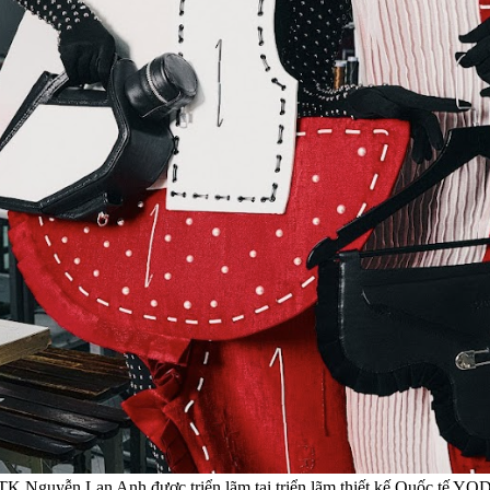
yễn Lan Anh được triển lãm tại triển lãm thiết kế Quốc tế YO