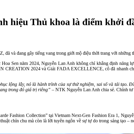
 hiệu Thủ khoa là điểm khởi đầ
 đã và đang gây tiếng vang trong giới mộ điệu thời trang với những th
ọc Hoa Sen năm 2024, Nguyễn Lan Anh không chỉ khẳng định năng lực 
 CREATION 2024 và Giải FADA EXCELLENCE, cô đã nhanh chóng nổi b
hục lộng lẫy, nó là hành trình của sự thử nghiệm, sai số và tái tạo.
ang trong đó giá trị riêng”
– NTK Nguyễn Lan Anh chia sẻ. Chính tư d
Garde Fashion Collection” tại Vietnam Next-Gen Fashion Era 1, Ngu
kỹ thuật chỉn chu mà còn là lời tuyên ngôn về sự tự do trong sáng tạo –