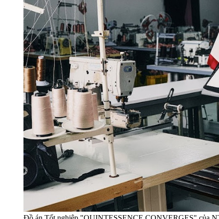
Đồ án Tốt nghiệp "QUINTESSENCE CONVERGES" của NTK Ngu