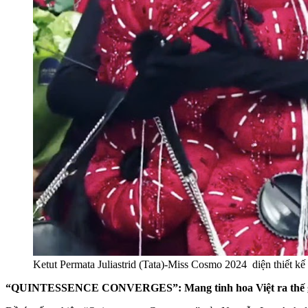
Ketut Permata Juliastrid (Tata)-Miss Cosmo 2024 diện t
“QUINTESSENCE CONVERGES”: Mang tinh hoa Việt ra thế g