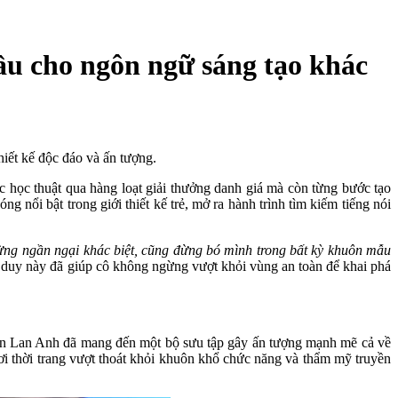
u cho ngôn ngữ sáng tạo khác
iết kế độc đáo và ấn tượng.
học thuật qua hàng loạt giải thưởng danh giá mà còn từng bước tạo
ật trong giới thiết kế trẻ, mở ra hành trình tìm kiếm tiếng nói
 Đừng ngần ngại khác biệt, cũng đừng bó mình trong bất kỳ khuôn mẫu
uy này đã giúp cô không ngừng vượt khỏi vùng an toàn để khai phá
yễn Lan Anh đã mang đến một bộ sưu tập gây ấn tượng mạnh mẽ cả về
 nơi thời trang vượt thoát khỏi khuôn khổ chức năng và thẩm mỹ truyền