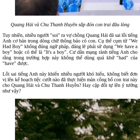
Quang Hải và Chu Thanh Huyền sắp đón con trai đầu lòng
Tuy nhiên, nhiều người "soi" ra vợ chồng Quang Hải đã sai lỗi tiếng
Anh cơ bản trong dòng chữ thông báo có con. Cụ thể cụm từ "We
Had Boy" không đúng ngữ pháp, đáng lẽ phải sử dụng "We have a
boy" hoặc có thể là "It's a boy". Cư dân mạng rành tiếng Anh cho
rằng trong trường hợp này không thể dùng quá khứ "had" của
"have" được.
Lỗi sai tiếng Anh này khiến nhiều người khó hiểu, không biết đơn
vị lên kế hoạch tiệc cưới nào đã thực hiện màn công bố con trai này
cho Quang Hải và Chu Thanh Huyền? Hay cặp đôi tự lên ý tưởng
như vậy?