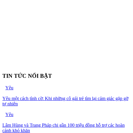
TIN TỨC NỔI BẬT
Yêu
Yêu một cách tình cờ: Khi những cô gái trẻ tìm lại cảm giác gặp gỡ
tự nhiên
Yêu
Lâm Hùng và Trang Pháp chi gần 100 triệu đồng hỗ trợ các hoàn
cảnh khó khăn