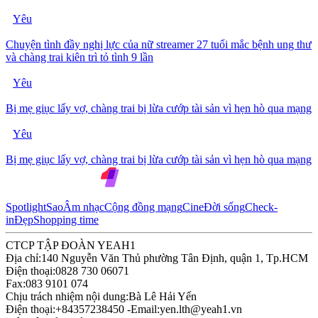
Yêu
Chuyện tình đầy nghị lực của nữ streamer 27 tuổi mắc bệnh ung thư
và chàng trai kiên trì tỏ tình 9 lần
Yêu
Bị mẹ giục lấy vợ, chàng trai bị lừa cướp tài sản vì hẹn hò qua mạng
Yêu
Bị mẹ giục lấy vợ, chàng trai bị lừa cướp tài sản vì hẹn hò qua mạng
Spotlight
Sao
Âm nhạc
Cộng đồng mạng
Cine
Đời sống
Check-
in
Đẹp
Shopping time
CTCP TẬP ĐOÀN YEAH1
Địa chỉ:
140 Nguyễn Văn Thủ phường Tân Định, quận 1, Tp.HCM
Điện thoại:
0828 730 06071
Fax:
083 9101 074
Chịu trách nhiệm nội dung:
Bà Lê Hải Yến
Điện thoại:
+84357238450 -
Email:
yen.lth@yeah1.vn