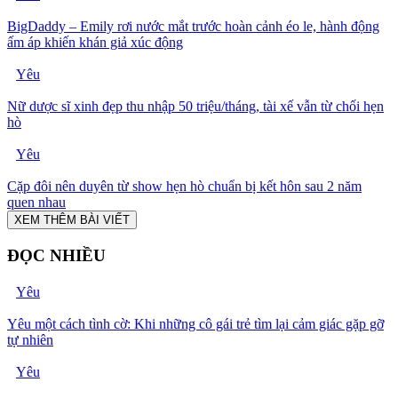
BigDaddy – Emily rơi nước mắt trước hoàn cảnh éo le, hành động
ấm áp khiến khán giả xúc động
Yêu
Nữ dược sĩ xinh đẹp thu nhập 50 triệu/tháng, tài xế vẫn từ chối hẹn
hò
Yêu
Cặp đôi nên duyên từ show hẹn hò chuẩn bị kết hôn sau 2 năm
quen nhau
XEM THÊM BÀI VIẾT
ĐỌC NHIỀU
Yêu
Yêu một cách tình cờ: Khi những cô gái trẻ tìm lại cảm giác gặp gỡ
tự nhiên
Yêu