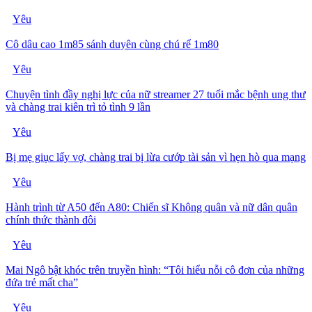
Yêu
Cô dâu cao 1m85 sánh duyên cùng chú rể 1m80
Yêu
Chuyện tình đầy nghị lực của nữ streamer 27 tuổi mắc bệnh ung thư
và chàng trai kiên trì tỏ tình 9 lần
Yêu
Bị mẹ giục lấy vợ, chàng trai bị lừa cướp tài sản vì hẹn hò qua mạng
Yêu
Hành trình từ A50 đến A80: Chiến sĩ Không quân và nữ dân quân
chính thức thành đôi
Yêu
Mai Ngô bật khóc trên truyền hình: “Tôi hiểu nỗi cô đơn của những
đứa trẻ mất cha”
Yêu