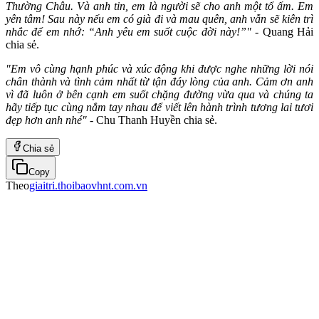
Thường Châu. Và anh tin, em là người sẽ cho anh một tổ ấm. Em
yên tâm! Sau này nếu em có già đi và mau quên, anh vẫn sẽ kiên trì
nhắc để em nhớ: “Anh yêu em suốt cuộc đời này!”"
- Quang Hải
chia sẻ.
"Em vô cùng hạnh phúc và xúc động khi được nghe những lời nói
chân thành và tình cảm nhất từ tận đáy lòng của anh. Cảm ơn anh
vì đã luôn ở bên cạnh em suốt chặng đường vừa qua và chúng ta
hãy tiếp tục cùng nắm tay nhau để viết lên hành trình tương lai tươi
đẹp hơn anh nhé"
- Chu Thanh Huyền chia sẻ.
Chia sẻ
Copy
Theo
giaitri.thoibaovhnt.com.vn