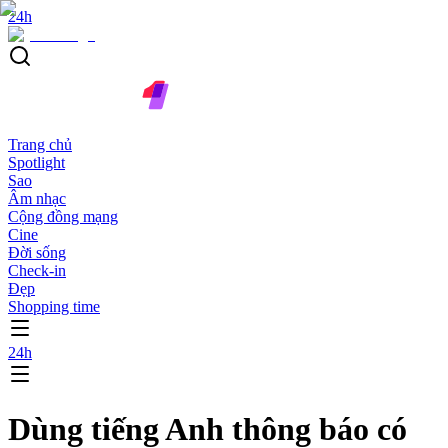
24h
Trang chủ
Spotlight
Sao
Âm nhạc
Cộng đồng mạng
Cine
Đời sống
Check-in
Đẹp
Shopping time
24h
Dùng tiếng Anh thông báo có