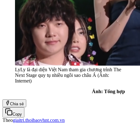
LyLy là đại diện Việt Nam tham gia chương trình The
Next Stage quy tụ nhiều ngôi sao châu Á (Ảnh:
Internet)
Ảnh: Tổng hợp
Chia sẻ
Copy
Theo
giaitri.thoibaovhnt.com.vn