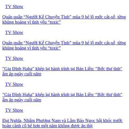
TV Show
Quán quân “Người Kể Chuyện Tình” mùa 9 hé lộ mức cát-xê, từng
khủng hoảng vì tình yêu “toxic”
TV Show
Quán quân “Người Kể Chuyện Tình” mùa 9 hé lộ mức cát-xê, từng
khủng hoảng vì tình yêu “toxic”
TV Show
"Gia Đình Haha" khép lại hành trình tại Bản Liền: "Bức thư tình"
ấm áp ngày cuối năm
TV Show
"Gia Đình Haha" khép lại hành trình tại Bản Liền: "Bức thư tình"
ấm áp ngày cuối năm
TV Show
Đại Nghĩa, Nhâm Phương Nam và Lâm Bảo Ngọc bật khóc trước
hoàn cảnh cô bé hơn một năm không được ăn thịt