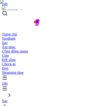
24h
Trang chủ
Spotlight
Sao
Âm nhạc
Cộng đồng mạng
Cine
Đời sống
Check-in
Đẹp
Shopping time
24h
Sao