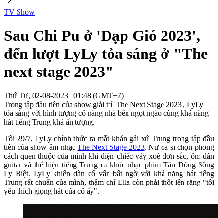
TV Show
Sau Chi Pu ở 'Đạp Gió 2023',
đến lượt LyLy tỏa sáng ở "The
next stage 2023"
Thứ Tư, 02-08-2023 | 01:48 (GMT+7)
Trong tập đầu tiên của show giải trí 'The Next Stage 2023', LyLy
tỏa sáng với hình tượng cô nàng nhà bên ngọt ngào cùng khả năng
hát tiếng Trung khá ấn tượng.
Tối 29/7, LyLy chính thức ra mắt khán gải xứ Trung trong tập đầu
tiên của show âm nhạc
The Next Stage 2023
. Nữ ca sĩ chọn phong
cách quen thuộc của mình khi diện chiếc váy xoè đơn sắc, ôm đàn
guitar và thể hiện tiếng Trung ca khúc nhạc phim Tân Dòng Sông
Ly Biệt. LyLy khiến dàn cố vấn bất ngờ với khả năng hát tiếng
Trung rất chuẩn của mình, thậm chí Ella còn phải thốt lên rằng "tôi
yêu thích giọng hát của cô ấy".