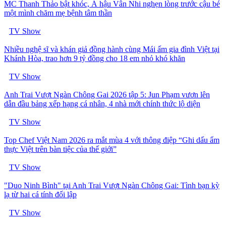
MC Thanh Thảo bật khóc, Á hậu Vân Nhi nghẹn lòng trước cậu bé
một mình chăm mẹ bệnh tâm thần
TV Show
Nhiều nghệ sĩ và khán giả đồng hành cùng Mái ấm gia đình Việt tại
Khánh Hòa, trao hơn 9 tỷ đồng cho 18 em nhỏ khó khăn
TV Show
Anh Trai Vượt Ngàn Chông Gai 2026 tập 5: Jun Phạm vươn lên
dẫn đầu bảng xếp hạng cá nhân, 4 nhà mới chính thức lộ diện
TV Show
Top Chef Việt Nam 2026 ra mắt mùa 4 với thông điệp “Ghi dấu ẩm
thực Việt trên bàn tiệc của thế giới”
TV Show
"Duo Ninh Bình" tại Anh Trai Vượt Ngàn Chông Gai: Tình bạn kỳ
lạ từ hai cá tính đối lập
TV Show