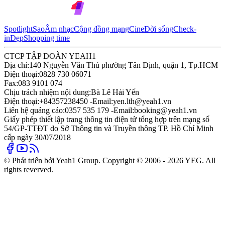
Spotlight
Sao
Âm nhạc
Cộng đồng mạng
Cine
Đời sống
Check-
in
Đẹp
Shopping time
CTCP TẬP ĐOÀN YEAH1
Địa chỉ:
140 Nguyễn Văn Thủ phường Tân Định, quận 1, Tp.HCM
Điện thoại:
0828 730 06071
Fax:
083 9101 074
Chịu trách nhiệm nội dung:
Bà Lê Hải Yến
Điện thoại:
+84357238450 -
Email:
yen.lth@yeah1.vn
Liên hệ quảng cáo:
0357 535 179 -
Email:
booking@yeah1.vn
Giấy phép thiết lập trang thông tin điện tử tổng hợp trên mạng số
54/GP-TTĐT do Sở Thông tin và Truyền thông TP. Hồ Chí Minh
cấp ngày 30/07/2018
© Phát triển bởi Yeah1 Group. Copyright © 2006 - 2026 YEG. All
rights reverved.