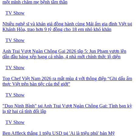
một mình chăm mẹ bệnh tâm thần
TV Show
Nhiều nghệ sĩ và khán giả đồng hành cùng Mái ấm gia đình Việt tại
Khánh Hòa, trao hơn 9 tỷ đồng cho 18 em nhỏ khó khăn
TV Show
Anh Trai Vượt Ngàn Chông Gai 2026 tập 5: Jun Phạm vươn lên
dẫn đầu bảng xếp hạng cá nhân, 4 nhà mới chính thức lộ diện
TV Show
Top Chef Việt Nam 2026 ra mắt mùa 4 với thông điệp “Ghi dấu ẩm
thực Việt trên bàn tiệc của thế giới”
TV Show
"Duo Ninh Bình" tại Anh Trai Vượt Ngàn Chông Gai: Tình bạn kỳ
lạ từ hai cá tính đối lập
TV Show
Ben Affleck thắng 1 triệu USD tại 'Ai là triệu phú' bản Mỹ