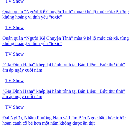
TV Show
Quán quân “Người Kể Chuyện Tình” mùa 9 hé lộ mức cát-xê, từng
khủng hoảng vì tình yêu “toxic”
TV Show
Quán quân “Người Kể Chuyện Tình” mùa 9 hé lộ mức cát-xê, từng
khủng hoảng vì tình yêu “toxic”
TV Show
"Gia Đình Haha" khép lại hành trình tại Bản Liền: "Bức thư tình"
ấm áp ngày cuối năm
TV Show
"Gia Đình Haha" khép lại hành trình tại Bản Liền: "Bức thư tình"
ấm áp ngày cuối năm
TV Show
Đại Nghĩa, Nhâm Phương Nam và Lâm Bảo Ngọc bật khóc trước
hoàn cảnh cô bé hơn một năm không được ăn thịt