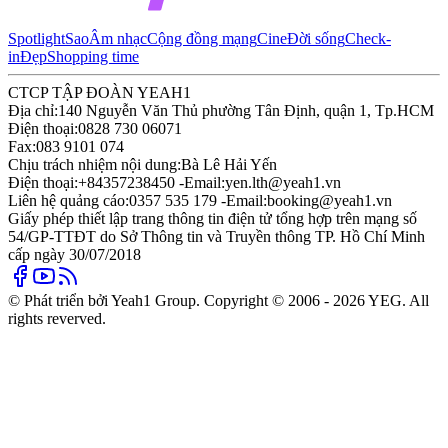
Spotlight
Sao
Âm nhạc
Cộng đồng mạng
Cine
Đời sống
Check-
in
Đẹp
Shopping time
CTCP TẬP ĐOÀN YEAH1
Địa chỉ:
140 Nguyễn Văn Thủ phường Tân Định, quận 1, Tp.HCM
Điện thoại:
0828 730 06071
Fax:
083 9101 074
Chịu trách nhiệm nội dung:
Bà Lê Hải Yến
Điện thoại:
+84357238450 -
Email:
yen.lth@yeah1.vn
Liên hệ quảng cáo:
0357 535 179 -
Email:
booking@yeah1.vn
Giấy phép thiết lập trang thông tin điện tử tổng hợp trên mạng số
54/GP-TTĐT do Sở Thông tin và Truyền thông TP. Hồ Chí Minh
cấp ngày 30/07/2018
© Phát triển bởi Yeah1 Group. Copyright © 2006 - 2026 YEG. All
rights reverved.