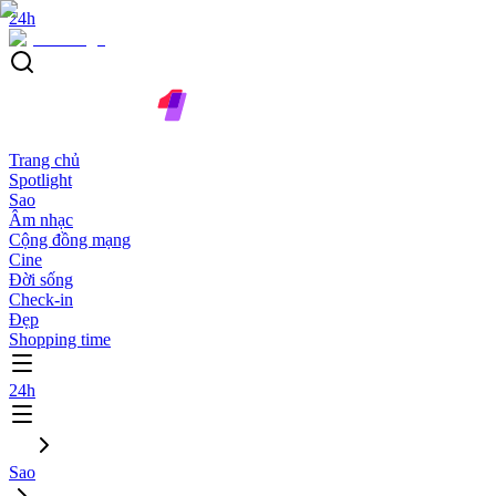
24h
Trang chủ
Spotlight
Sao
Âm nhạc
Cộng đồng mạng
Cine
Đời sống
Check-in
Đẹp
Shopping time
24h
Sao