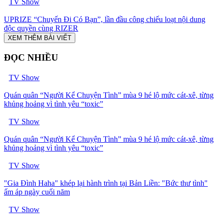
TV Show
UPRIZE “Chuyến Đi Có Bạn”, lần đầu công chiếu loạt nội dung
độc quyền cùng RIZER
XEM THÊM BÀI VIẾT
ĐỌC NHIỀU
TV Show
Quán quân “Người Kể Chuyện Tình” mùa 9 hé lộ mức cát-xê, từng
khủng hoảng vì tình yêu “toxic”
TV Show
Quán quân “Người Kể Chuyện Tình” mùa 9 hé lộ mức cát-xê, từng
khủng hoảng vì tình yêu “toxic”
TV Show
"Gia Đình Haha" khép lại hành trình tại Bản Liền: "Bức thư tình"
ấm áp ngày cuối năm
TV Show