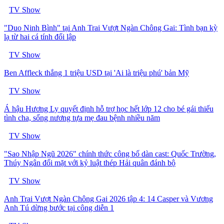
TV Show
"Duo Ninh Bình" tại Anh Trai Vượt Ngàn Chông Gai: Tình bạn kỳ
lạ từ hai cá tính đối lập
TV Show
Ben Affleck thắng 1 triệu USD tại 'Ai là triệu phú' bản Mỹ
TV Show
Á hậu Hương Ly quyết định hỗ trợ học hết lớp 12 cho bé gái thiếu
tình cha, sống nương tựa mẹ đau bệnh nhiều năm
TV Show
"Sao Nhập Ngũ 2026" chính thức công bố dàn cast: Quốc Trường,
Thúy Ngân đối mặt với kỷ luật thép Hải quân đánh bộ
TV Show
Anh Trai Vượt Ngàn Chông Gai 2026 tập 4: 14 Casper và Vương
Anh Tú dừng bước tại công diễn 1