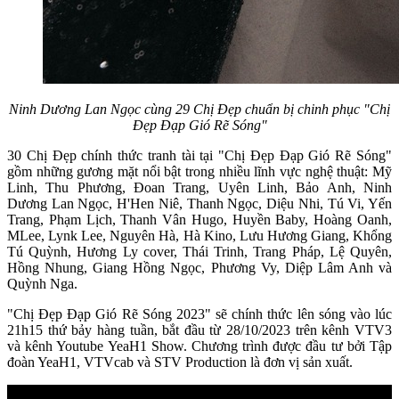
Ninh Dương Lan Ngọc cùng 29 Chị Đẹp chuẩn bị chinh phục "Chị
Đẹp Đạp Gió Rẽ Sóng"
30 Chị Đẹp chính thức tranh tài tại "Chị Đẹp Đạp Gió Rẽ Sóng"
gồm những gương mặt nổi bật trong nhiều lĩnh vực nghệ thuật: Mỹ
Linh, Thu Phương, Đoan Trang, Uyên Linh, Bảo Anh, Ninh
Dương Lan Ngọc, H'Hen Niê, Thanh Ngọc, Diệu Nhi, Tú Vi, Yến
Trang, Phạm Lịch, Thanh Vân Hugo, Huyền Baby, Hoàng Oanh,
MLee, Lynk Lee, Nguyên Hà, Hà Kino, Lưu Hương Giang, Khổng
Tú Quỳnh, Hương Ly cover, Thái Trinh, Trang Pháp, Lệ Quyên,
Hồng Nhung, Giang Hồng Ngọc, Phương Vy, Diệp Lâm Anh và
Quỳnh Nga.
"Chị Đẹp Đạp Gió Rẽ Sóng 2023" sẽ chính thức lên sóng vào lúc
21h15 thứ bảy hàng tuần, bắt đầu từ 28/10/2023 trên kênh VTV3
và kênh Youtube YeaH1 Show. Chương trình được đầu tư bởi Tập
đoàn YeaH1, VTVcab và STV Production là đơn vị sản xuất.