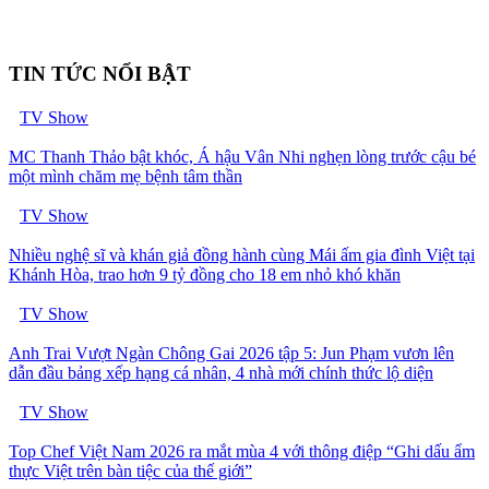
TIN TỨC NỔI BẬT
TV Show
MC Thanh Thảo bật khóc, Á hậu Vân Nhi nghẹn lòng trước cậu bé
một mình chăm mẹ bệnh tâm thần
TV Show
Nhiều nghệ sĩ và khán giả đồng hành cùng Mái ấm gia đình Việt tại
Khánh Hòa, trao hơn 9 tỷ đồng cho 18 em nhỏ khó khăn
TV Show
Anh Trai Vượt Ngàn Chông Gai 2026 tập 5: Jun Phạm vươn lên
dẫn đầu bảng xếp hạng cá nhân, 4 nhà mới chính thức lộ diện
TV Show
Top Chef Việt Nam 2026 ra mắt mùa 4 với thông điệp “Ghi dấu ẩm
thực Việt trên bàn tiệc của thế giới”