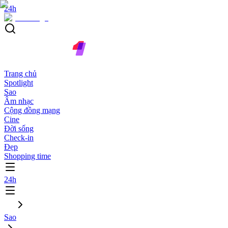
24h
Trang chủ
Spotlight
Sao
Âm nhạc
Cộng đồng mạng
Cine
Đời sống
Check-in
Đẹp
Shopping time
24h
Sao