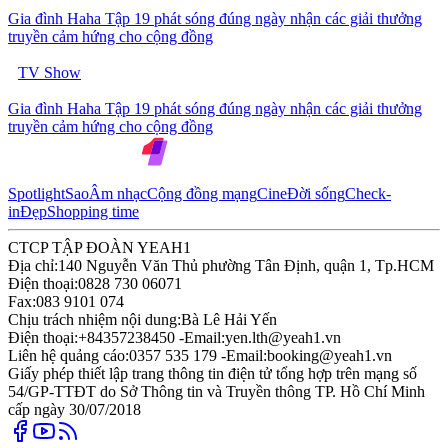
Gia đình Haha Tập 19 phát sóng đúng ngày nhận các giải thưởng
truyền cảm hứng cho cộng đồng
TV Show
Gia đình Haha Tập 19 phát sóng đúng ngày nhận các giải thưởng
truyền cảm hứng cho cộng đồng
Spotlight
Sao
Âm nhạc
Cộng đồng mạng
Cine
Đời sống
Check-
in
Đẹp
Shopping time
CTCP TẬP ĐOÀN YEAH1
Địa chỉ:
140 Nguyễn Văn Thủ phường Tân Định, quận 1, Tp.HCM
Điện thoại:
0828 730 06071
Fax:
083 9101 074
Chịu trách nhiệm nội dung:
Bà Lê Hải Yến
Điện thoại:
+84357238450 -
Email:
yen.lth@yeah1.vn
Liên hệ quảng cáo:
0357 535 179 -
Email:
booking@yeah1.vn
Giấy phép thiết lập trang thông tin điện tử tổng hợp trên mạng số
54/GP-TTĐT do Sở Thông tin và Truyền thông TP. Hồ Chí Minh
cấp ngày 30/07/2018