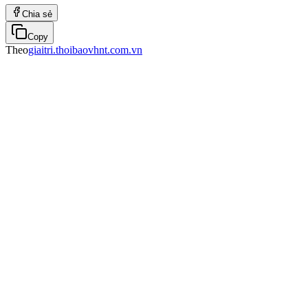
Chia sẻ
Copy
Theo
giaitri.thoibaovhnt.com.vn