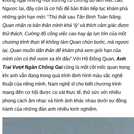
không ngại những môi trường có cường độ làm việc cao. 
Ngược lại, đây còn là cơ hội để bản thân tiếp tục khám phá 
những giới hạn mới: “
Thú thật sau Tân Binh Toàn Năng, 
Quan nhận ra bản thân mình khá ‘lỳ’ và thích cảm giác được 
thử thách. Cường độ công việc cao hay áp lực lớn của một 
chương trình thực tế không làm Quan chùn bước, mà ngược 
lại, Quan muốn dấn thân để khám phá xem giới hạn của 
mình còn có thể vươn xa tới đâu
”.
Với Hồ Đông Quan, 
Anh 
Trai Vượt Ngàn Chông Gai
 cũng là một cột mốc quan trọng 
khi anh vẫn đang trong quá trình định hình màu sắc nghệ 
thuật của riêng mình. Nam nghệ sĩ cho biết chương trình 
mang đến cơ hội được cọ xát thực tế, thử sức với nhiều 
phong cách âm nhạc và hình ảnh khác nhau dưới sự đồng 
hành của những đàn anh nhiều kinh nghiệm.