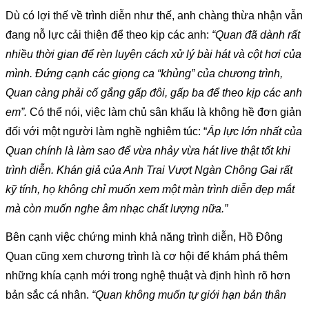
Dù có lợi thế về trình diễn như thế, anh chàng thừa nhận vẫn 
đang nỗ lực cải thiện để theo kịp các anh:
 “Quan đã dành rất 
nhiều thời gian để rèn luyện cách xử lý bài hát và cột hơi của 
mình. Đứng cạnh các giọng ca “khủng” của chương trình, 
Quan càng phải cố gắng gấp đôi, gấp ba để theo kịp các anh 
em”. 
Có thể nói, việc làm chủ sân khấu là không hề đơn giản 
đối với một người làm nghề nghiêm túc: “
Áp lực lớn nhất của 
Quan chính là làm sao để vừa nhảy vừa hát live thật tốt khi 
trình diễn. Khán giả của Anh Trai Vượt Ngàn Chông Gai rất 
kỹ tính, họ không chỉ muốn xem một màn trình diễn đẹp mắt 
mà còn muốn nghe âm nhạc chất lượng nữa.”
Bên cạnh việc chứng minh khả năng trình diễn, Hồ Đông 
Quan cũng xem chương trình là cơ hội để khám phá thêm 
những khía cạnh mới trong nghệ thuật và định hình rõ hơn 
bản sắc cá nhân. 
“Quan không muốn tự giới hạn bản thân 