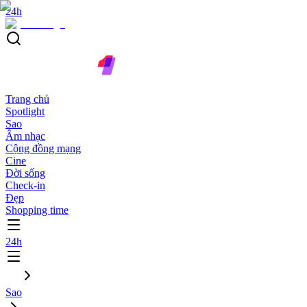
24h
Trang chủ
Spotlight
Sao
Âm nhạc
Cộng đồng mạng
Cine
Đời sống
Check-in
Đẹp
Shopping time
24h
Sao