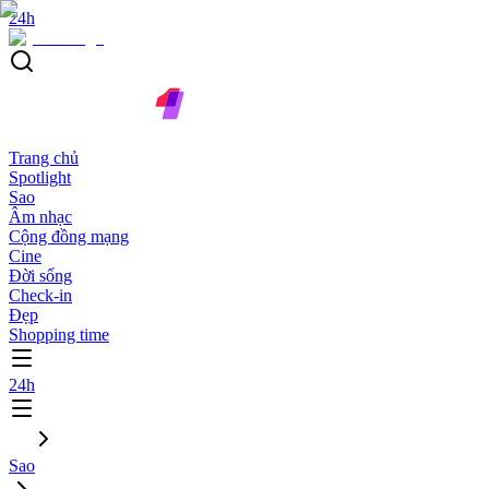
24h
Trang chủ
Spotlight
Sao
Âm nhạc
Cộng đồng mạng
Cine
Đời sống
Check-in
Đẹp
Shopping time
24h
Sao