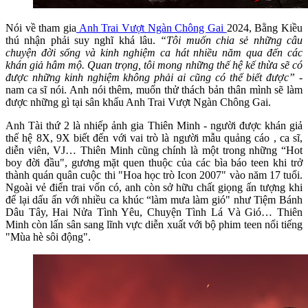
Nói về tham gia
Anh Trai Vượt Ngàn Chông Gai
2024, Bằng Kiều
thú nhận phải suy nghĩ khá lâu.
“Tôi muốn chia sẻ những câu
chuyện đời sống và kinh nghiệm ca hát nhiều năm qua đến các
khán giả hâm mộ. Quan trọng, tôi mong những thế hệ kế thừa sẽ có
được những kinh nghiệm không phải ai cũng có thể biết được”
-
nam ca sĩ nói. Anh nói thêm, muốn thử thách bản thân mình sẽ làm
được những gì tại sân khấu Anh Trai Vượt Ngàn Chông Gai.
Anh Tài thứ 2 là nhiếp ảnh gia Thiên Minh - người được khán giả
thế hệ 8X, 9X biết đến với vai trò là người mẫu quảng cáo , ca sĩ,
diễn viên, VJ… Thiên Minh cũng chính là một trong những “Hot
boy đời đầu", gương mặt quen thuộc của các bìa báo teen khi trở
thành quán quân cuộc thi "Hoa học trò Icon 2007" vào năm 17 tuổi.
Ngoài vẻ điển trai vốn có, anh còn sở hữu chất giọng ấn tượng khi
để lại dấu ấn với nhiều ca khúc “làm mưa làm gió" như Tiệm Bánh
Dâu Tây, Hai Nửa Tình Yêu, Chuyện Tình Lá Và Gió… Thiên
Minh còn lấn sân sang lĩnh vực diễn xuất với bộ phim teen nổi tiếng
"Mùa hè sôi động".