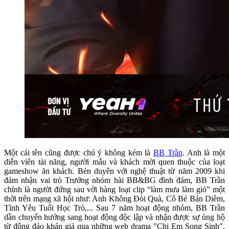
Một cái tên cũng được chú ý không kém là
BB Trần
. Anh là một
diễn viên tài năng, người mẫu và khách mời quen thuộc của loạt
gameshow ăn khách. Bén duyên với nghệ thuật từ năm 2009 khi
đảm nhận vai trò Trưởng nhóm hài BB&BG đình đám, BB Trần
chính là người đứng sau với hàng loạt clip “làm mưa làm gió” một
thời trên mạng xã hội như: Anh Không Đòi Quà, Cô Bé Bán Diêm,
Tình Yêu Tuổi Học Trò,... Sau 7 năm hoạt động nhóm, BB Trần
dần chuyển hướng sang hoạt động độc lập và nhận được sự ủng hộ
từ đông đảo khán giả qua những web drama "Chị Em Song Sinh",