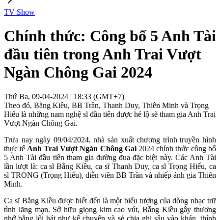
TV Show
Chính thức: Công bố 5 Anh Tài
đầu tiên trong Anh Trai Vượt
Ngàn Chông Gai 2024
Thứ Ba, 09-04-2024 | 18:33 (GMT+7)
Theo đó, Bằng Kiều, BB Trần, Thanh Duy, Thiên Minh và Trọng
Hiếu là những nam nghệ sĩ đầu tiên được hé lộ sẽ tham gia Anh Trai
Vượt Ngàn Chông Gai.
Trưa nay ngày 09/04/2024, nhà sản xuất chương trình truyền hình
thực tế
Anh Trai Vượt Ngàn Chông Gai
2024 chính thức công bố
5 Anh Tài đầu tiên tham gia đường đua đặc biệt này. Các Anh Tài
lần lượt là: ca sĩ Bằng Kiều, ca sĩ Thanh Duy, ca sĩ Trọng Hiếu, ca
sĩ TRONG (Trọng Hiếu), diễn viên BB Trần và nhiếp ảnh gia Thiên
Minh.
Ca sĩ Bằng Kiều được biết đến là một biểu tượng của dòng nhạc trữ
tình lãng mạn. Sở hữu giọng kim cao vút, Bằng Kiều gây thương
nhớ bằng lối hát như kể chuyện và sẻ chia ghi sâu vào khán, thính