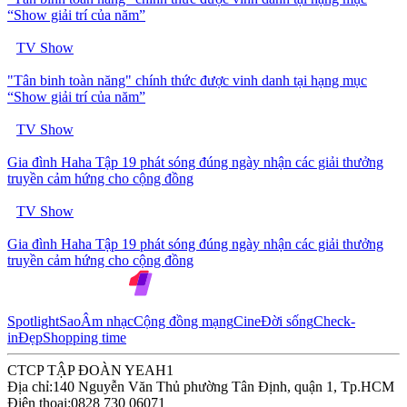
“Show giải trí của năm”
TV Show
"Tân binh toàn năng" chính thức được vinh danh tại hạng mục
“Show giải trí của năm”
TV Show
Gia đình Haha Tập 19 phát sóng đúng ngày nhận các giải thưởng
truyền cảm hứng cho cộng đồng
TV Show
Gia đình Haha Tập 19 phát sóng đúng ngày nhận các giải thưởng
truyền cảm hứng cho cộng đồng
Spotlight
Sao
Âm nhạc
Cộng đồng mạng
Cine
Đời sống
Check-
in
Đẹp
Shopping time
CTCP TẬP ĐOÀN YEAH1
Địa chỉ:
140 Nguyễn Văn Thủ phường Tân Định, quận 1, Tp.HCM
Điện thoại:
0828 730 06071