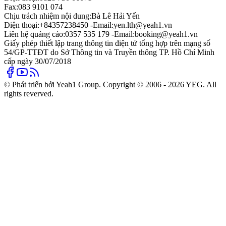
Fax:
083 9101 074
Chịu trách nhiệm nội dung:
Bà Lê Hải Yến
Điện thoại:
+84357238450 -
Email:
yen.lth@yeah1.vn
Liên hệ quảng cáo:
0357 535 179 -
Email:
booking@yeah1.vn
Giấy phép thiết lập trang thông tin điện tử tổng hợp trên mạng số
54/GP-TTĐT do Sở Thông tin và Truyền thông TP. Hồ Chí Minh
cấp ngày 30/07/2018
© Phát triển bởi Yeah1 Group. Copyright © 2006 - 2026 YEG. All
rights reverved.