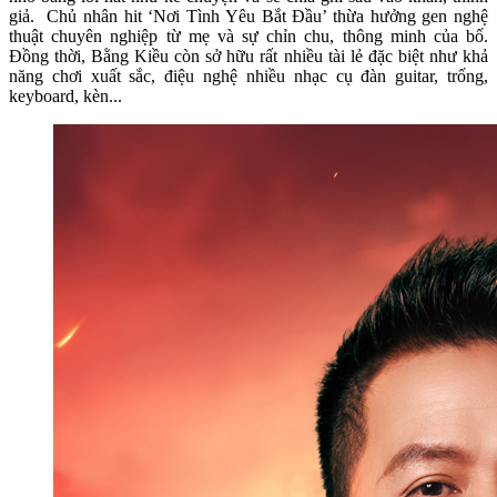
giả. Chủ nhân hit ‘Nơi Tình Yêu Bắt Đầu’ thừa hưởng gen nghệ
thuật chuyên nghiệp từ mẹ và sự chỉn chu, thông minh của bố.
Đồng thời, Bằng Kiều còn sở hữu rất nhiều tài lẻ đặc biệt như khả
năng chơi xuất sắc, điệu nghệ nhiều nhạc cụ đàn guitar, trống,
keyboard, kèn...