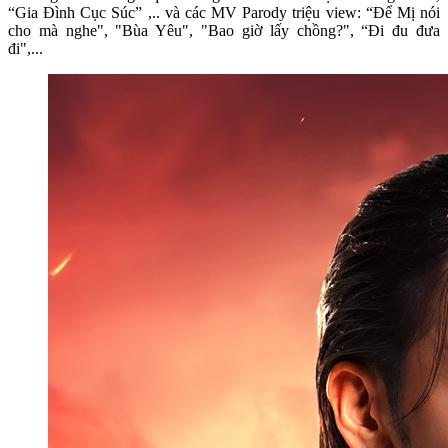
“Gia Đình Cục Súc” ,.. và các MV Parody triệu view: “Để Mị nói
cho mà nghe", "Bùa Yêu", "Bao giờ lấy chồng?", “Đi đu đưa
đi",...