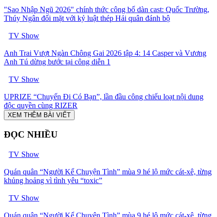
"Sao Nhập Ngũ 2026" chính thức công bố dàn cast: Quốc Trường,
Thúy Ngân đối mặt với kỷ luật thép Hải quân đánh bộ
TV Show
Anh Trai Vượt Ngàn Chông Gai 2026 tập 4: 14 Casper và Vương
Anh Tú dừng bước tại công diễn 1
TV Show
UPRIZE “Chuyến Đi Có Bạn”, lần đầu công chiếu loạt nội dung
độc quyền cùng RIZER
XEM THÊM BÀI VIẾT
ĐỌC NHIỀU
TV Show
Quán quân “Người Kể Chuyện Tình” mùa 9 hé lộ mức cát-xê, từng
khủng hoảng vì tình yêu “toxic”
TV Show
Quán quân “Người Kể Chuyện Tình” mùa 9 hé lộ mức cát-xê, từng