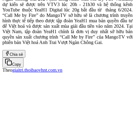
dự kiến sẽ được trên VTV3 lúc 20h - 21h30 và hệ thống kênh
YouTube thuộc YeaH1 Digital lúc 20g bắt đầu từ tháng 6/2024.
“Call Me by Fire” do MangoTV sở hữu sẽ là chương trình truyền
hình thực tế tiếp theo được tập đoàn YeaH1 mua bản quyền đầu tư
để Việt hoá và được sản xuất mùa giải đầu tiên vào năm 2024. Tại
Việt Nam, tập đoàn YeaH1 chính là đơn vị duy nhất sở hữu bản
quyền sản xuất chương trình “Call Me by Fire” của MangoTV với
phiên bản Việt hoá Anh Trai Vượt Ngàn Chông Gai.
Chia sẻ
Copy
Theo
giaitri.thoibaovhnt.com.vn