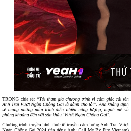
TRONG chia sẻ:
“Tôi tham gia chương trình vì cảm giác cái tên
Anh Trai Vượt Ngàn Chông Gai là dành cho tôi”. Anh khẳng định
sẽ mang những màn trình diễn
nhiều năng lượng, mạnh mẽ và
phóng khoáng đến với sân khấu ‘Vượt Ngàn Chông Gai".
Chương trình truyền hình thực tế truyền cảm hứng Anh Trai Vượt
Ngàn Chông Gai 2024 (tên tiếng Anh: Call Me By Fire Vietnam)