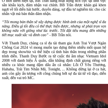
Ở thời điểm hiện tại, BB Trần đang hoạt động tích cực tại lĩnh vực
sân khấu kịch, đảm nhận vai chính. BB Trần được khán giả khen
ngợi về lối diễn hài hước, duyên dáng, sự đầu tư nghiêm túc cho các
nhân vật mà bản thân đảm nhận.
“Tôi mong bản thân sẽ xây dựng được hình ảnh của một nghệ sĩ đa
năng. Điều gì tôi đều có thể thực hiện được, nhưng sẽ phải trọn vẹn
không nửa vời giống như lúc trước. Tôi đặt tiêu mang đến những
tiết mục xuất sắc và đỉnh cao”
- BB Trần nói.
Với Thanh Duy, chàng ca sĩ đa tài tham gia Anh Trai Vượt Ngàn
Chông Gai 2024 vì mong muốn tạo dựng thêm nhiều mối quan hệ
đẹp trong showbiz và thể hiện cá tính bản thân trong những phần
trình diễn. Thanh Duy Bước ra từ cuộc thi âm nhạc Vietnam Idol
2008 với danh hiệu Á quân, dần khẳng định chất giọng riêng với
nhiều ca khúc mang đậm dấu ấn cá nhân: Lỗi Ở Yêu Thương,
Hahaha, Trái Tim Nhân Mã, Tonight, ... Không dừng lại ở ca hát,
anh còn gây ấn tượng với công chúng bởi sự đa tài từ vũ đạo, diễn
xuất, đến vai trò MC.