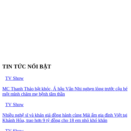
TIN TỨC NỔI BẬT
TV Show
MC Thanh Thảo bật khóc, Á hậu Vân Nhi nghẹn lòng trước cậu bé
một mình chăm mẹ bệnh tâm thần
TV Show
Nhiều nghệ sĩ và khán giả đồng hành cùng Mái ấm gia đình Việt tại
Khánh Hòa, trao hơn 9 tỷ đồng cho 18 em nhỏ khó khăn
TV Show