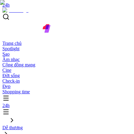
24h
Trang chủ
Spotlight
Sao
Âm nhạc
Cộng đồng mạng
Cine
Đời sống
Check-in
Đẹp
Shopping time
24h
Dễ thương