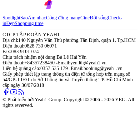
Spotlight
Sao
Âm nhạc
Cộng đồng mạng
Cine
Đời sống
Check-
in
Đẹp
Shopping time
CTCP TẬP ĐOÀN YEAH1
Địa chỉ:
140 Nguyễn Văn Thủ phường Tân Định, quận 1, Tp.HCM
Điện thoại:
0828 730 06071
Fax:
083 9101 074
Chịu trách nhiệm nội dung:
Bà Lê Hải Yến
Điện thoại:
+84357238450 -
Email:
yen.lth@yeah1.vn
Liên hệ quảng cáo:
0357 535 179 -
Email:
booking@yeah1.vn
Giấy phép thiết lập trang thông tin điện tử tổng hợp trên mạng số
54/GP-TTĐT do Sở Thông tin và Truyền thông TP. Hồ Chí Minh
cấp ngày 30/07/2018
© Phát triển bởi Yeah1 Group. Copyright © 2006 - 2026 YEG. All
rights reverved.