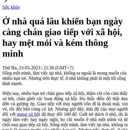
Sức khỏe
Ở nhà quá lâu khiến bạn ngày
càng chán giao tiếp với xã hội,
hay mệt mỏi và kém thông
minh
Thứ Ba, 23-05-2023 | 21:36 (GMT+7)
Sống một mình, làm việc tại nhà, không ra ngoài là mong muốn của
nhiều bạn trẻ. Nhưng trên thực tế, ở nhà không phải là một lối sống
lành mạnh.
Hiện nay, nhiều bạn trẻ chán giao tiếp xã hội, thậm chí còn cảm thấy
sợ hãi, chán ghét các hoạt động xã hội. Họ thấy điều đó thật đau
đớn và gượng ép. Giao tiếp với mọi người vốn dĩ là thoải mái, vui
vẻ, rồi đôi bên cùng có lợi. Nhưng giờ đây, thái độ của mọi người
đối với
mạng xã hộ
i đã thay đổi 180 độ. Giới trẻ thích ở nhà, dù là
ngày làm việc hay ngày nghỉ, họ chỉ muốn ở nhà một mình và từ
chối mọi giao tiếp xã hội. Sống một mình, làm việc tại nhà, không ra
ngoài là mong muốn của nhiều bạn trẻ. Nhưng trên thực tế, ở nhà