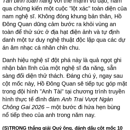
Tân binh toàn năng
 với thế mạnh vũ đạo, năm 
qua chứng kiến một cuộc "lột xác" toàn diện của 
nam nghệ sĩ. Không đóng khung bản thân, Hồ 
Đông Quan dũng cảm bước ra khỏi vùng an 
toàn để thử sức ở địa hạt điện ảnh và tự định 
danh một tư duy nghệ thuật độc lập qua các dự 
án âm nhạc cá nhân chỉn chu.
Danh hiệu nghệ sĩ đột phá này là quả ngọt ghi 
nhận bản lĩnh của một nghệ sĩ đa năng, sẵn 
sàng đối diện thử thách. Đáng chú ý, ngay sau 
cột mốc này, Hồ Đông Quan sẽ tiếp tục góp mặt 
trong đội hình "Anh Tài" tại chương trình truyền 
hình thực tế đình đám 
Anh Trai Vượt Ngàn 
Chông Gai 2026
 – một bước đi hứa hẹn bùng 
nổ tiếp theo của anh trong năm nay.
(S)TRONG thắng giải Quý ông, đánh dấu cột mốc 10 