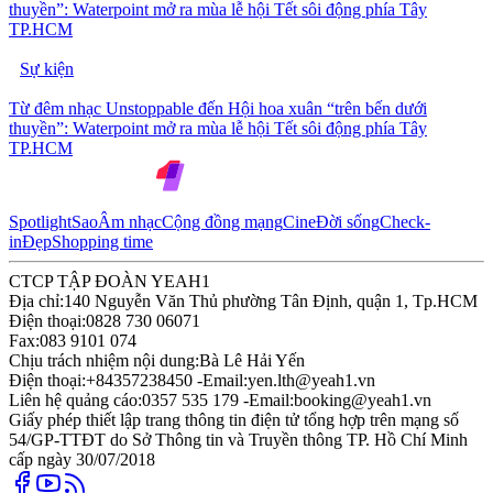
thuyền”: Waterpoint mở ra mùa lễ hội Tết sôi động phía Tây
TP.HCM
Sự kiện
Từ đêm nhạc Unstoppable đến Hội hoa xuân “trên bến dưới
thuyền”: Waterpoint mở ra mùa lễ hội Tết sôi động phía Tây
TP.HCM
Spotlight
Sao
Âm nhạc
Cộng đồng mạng
Cine
Đời sống
Check-
in
Đẹp
Shopping time
CTCP TẬP ĐOÀN YEAH1
Địa chỉ:
140 Nguyễn Văn Thủ phường Tân Định, quận 1, Tp.HCM
Điện thoại:
0828 730 06071
Fax:
083 9101 074
Chịu trách nhiệm nội dung:
Bà Lê Hải Yến
Điện thoại:
+84357238450 -
Email:
yen.lth@yeah1.vn
Liên hệ quảng cáo:
0357 535 179 -
Email:
booking@yeah1.vn
Giấy phép thiết lập trang thông tin điện tử tổng hợp trên mạng số
54/GP-TTĐT do Sở Thông tin và Truyền thông TP. Hồ Chí Minh
cấp ngày 30/07/2018