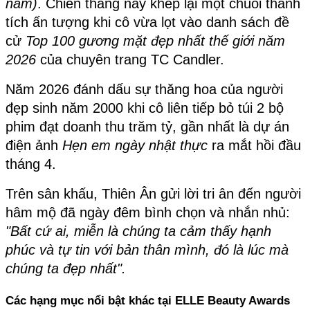
năm)
. Chiến thắng này khép lại một chuỗi thành 
tích ấn tượng khi cô vừa lọt vào danh sách đề 
cử 
Top 100 gương mặt đẹp nhất thế giới năm 
2026
 của chuyên trang TC Candler.
Năm 2026 đánh dấu sự thăng hoa của người 
đẹp sinh năm 2000 khi cô liên tiếp bỏ túi 2 bộ 
phim đạt doanh thu trăm tỷ, gần nhất là dự án 
điện ảnh 
Hẹn em ngày nhật thực
 ra mắt hồi đầu 
tháng 4.
Trên sân khấu, Thiên Ân gửi lời tri ân đến người 
hâm mộ đã ngày đêm bình chọn và nhắn nhủ: 
"Bất cứ ai, miễn là chúng ta cảm thấy hạnh 
phúc và tự tin với bản thân mình, đó là lúc mà 
chúng ta đẹp nhất".
Các hạng mục nổi bật khác tại ELLE Beauty Awards 