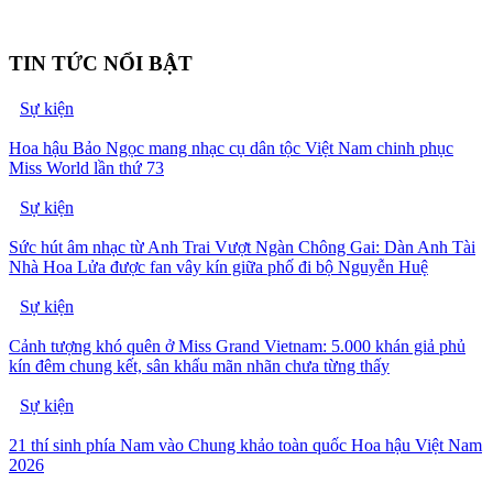
TIN TỨC NỔI BẬT
Sự kiện
Hoa hậu Bảo Ngọc mang nhạc cụ dân tộc Việt Nam chinh phục
Miss World lần thứ 73
Sự kiện
Sức hút âm nhạc từ Anh Trai Vượt Ngàn Chông Gai: Dàn Anh Tài
Nhà Hoa Lửa được fan vây kín giữa phố đi bộ Nguyễn Huệ
Sự kiện
Cảnh tượng khó quên ở Miss Grand Vietnam: 5.000 khán giả phủ
kín đêm chung kết, sân khấu mãn nhãn chưa từng thấy
Sự kiện
21 thí sinh phía Nam vào Chung khảo toàn quốc Hoa hậu Việt Nam
2026