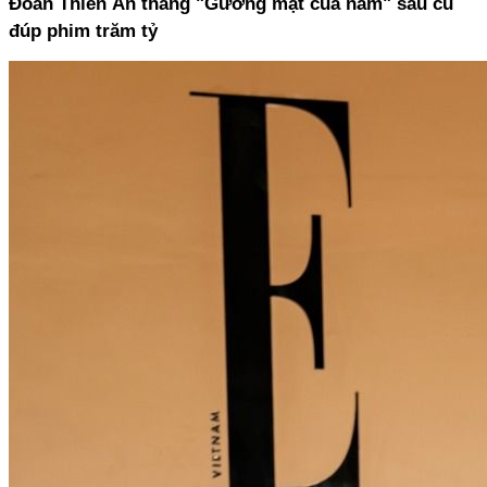
Đoàn Thiên Ân thắng "Gương mặt của năm" sau cú 
đúp phim trăm tỷ