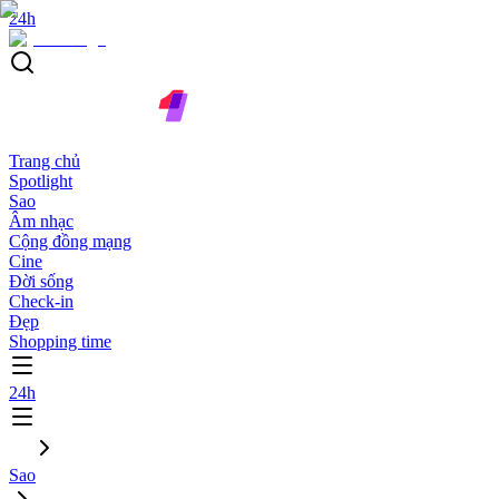
24h
Trang chủ
Spotlight
Sao
Âm nhạc
Cộng đồng mạng
Cine
Đời sống
Check-in
Đẹp
Shopping time
24h
Sao