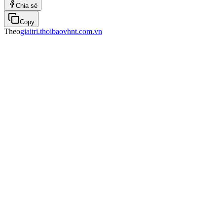
Chia sẻ
Copy
Theo
giaitri.thoibaovhnt.com.vn