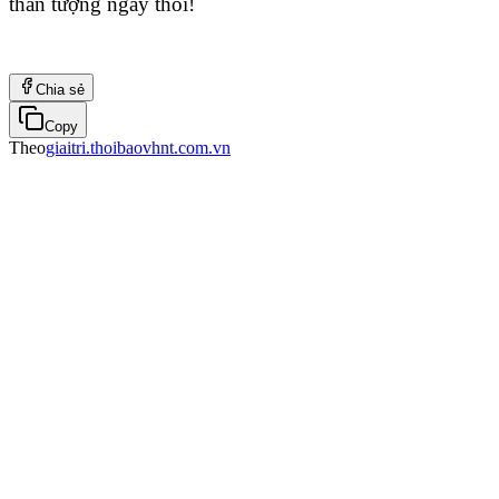
thần tượng ngay thôi!
Chia sẻ
Copy
Theo
giaitri.thoibaovhnt.com.vn