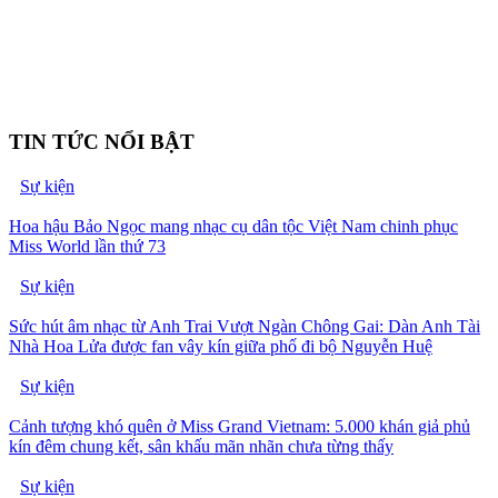
TIN TỨC NỔI BẬT
Sự kiện
Hoa hậu Bảo Ngọc mang nhạc cụ dân tộc Việt Nam chinh phục
Miss World lần thứ 73
Sự kiện
Sức hút âm nhạc từ Anh Trai Vượt Ngàn Chông Gai: Dàn Anh Tài
Nhà Hoa Lửa được fan vây kín giữa phố đi bộ Nguyễn Huệ
Sự kiện
Cảnh tượng khó quên ở Miss Grand Vietnam: 5.000 khán giả phủ
kín đêm chung kết, sân khấu mãn nhãn chưa từng thấy
Sự kiện