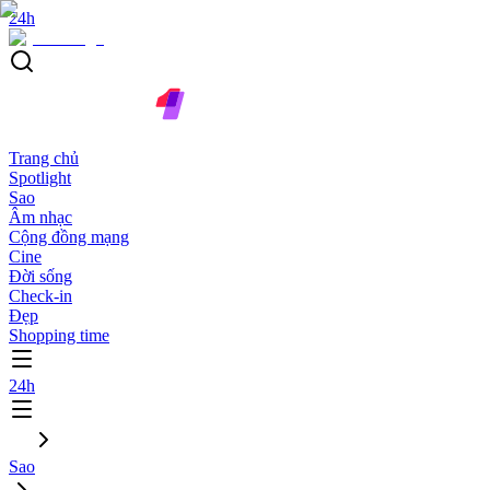
24h
Trang chủ
Spotlight
Sao
Âm nhạc
Cộng đồng mạng
Cine
Đời sống
Check-in
Đẹp
Shopping time
24h
Sao