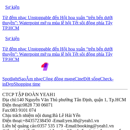
Sự kiện
Từ đêm nhạc Unstoppable đến Hội hoa xuân “trên bến dưới
thuyền”: Waterpoint mở ra mùa lễ hội Tết sôi động phía Tây
TP.HCM
Sự kiện
Từ đêm nhạc Unstoppable đến Hội hoa xuân “trên bến dưới
thuyền”: Waterpoint mở ra mùa lễ hội Tết sôi động phía Tây
TP.HCM
Spotlight
Sao
Âm nhạc
Cộng đồng mạng
Cine
Đời sống
Check-
in
Đẹp
Shopping time
CTCP TẬP ĐOÀN YEAH1
Địa chỉ:
140 Nguyễn Văn Thủ phường Tân Định, quận 1, Tp.HCM
Điện thoại:
0828 730 06071
Fax:
083 9101 074
Chịu trách nhiệm nội dung:
Bà Lê Hải Yến
Điện thoại:
+84357238450 -
Email:
yen.lth@yeah1.vn
Liên hệ quảng cáo:
0357 535 179 -
Email:
booking@yeah1.vn