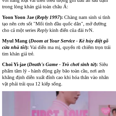
với hàng loạt vai diễn biểu tượng ghi dấu ấn sâu đậm 
trong lòng khán giả toàn châu Á:
Yoon Yoon Jae (
Reply 1997
):
 Chàng nam sinh si tình 
tạo nên cơn sốt "Mối tình đầu quốc dân", mở đường 
cho cả một series 
Reply
 kinh điển của đài tvN.
Myul Mang (
Doom at Your Service - Kẻ hủy diệt gõ 
cửa nhà tôi
):
 Vai diễn ma mị, quyến rũ chiếm trọn trái 
tim khán giả trẻ.
Choi Yi-jae (
Death's Game - Trò chơi sinh tử
):
 Siêu 
phẩm tâm lý - hành động gây bão toàn cầu, nơi anh 
khẳng định diễn xuất đỉnh cao khi hóa thân vào nhân 
vật phải trải qua 12 kiếp sống.