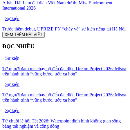
Á hậu Hải Lam đại diện Việt Nam dự thi Miss Environment
International 2026
Sự kiện
Trước thềm debut, UPRIZE PN “cháy vé” sự kiện riêng tại Hà Nội
XEM THÊM BÀI VIẾT
ĐỌC NHIỀU
Sự kiện
Từ người đam mê chạy bộ đến đại diện Dream Project 2026: Misoa
trên hành trình “vững bước, ước xa hơn”
Sự kiện
Từ người đam mê chạy bộ đến đại diện Dream Project 2026: Misoa
trên hành trình “vững bước, ước xa hơn”
Sự kiện
Từ chuỗi lễ hội Tết 2026: Waterpoint định hình không gian sống
bằng trải nghiệm và cộng đồng