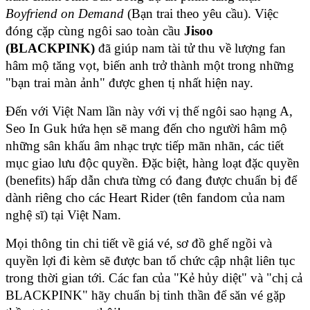
Boyfriend on Demand
 (Bạn trai theo yêu cầu). Việc 
đóng cặp cùng ngôi sao toàn cầu 
Jisoo 
(BLACKPINK)
 đã giúp nam tài tử thu về lượng fan 
hâm mộ tăng vọt, biến anh trở thành một trong những 
"bạn trai màn ảnh" được ghen tị nhất hiện nay.
Đến với Việt Nam lần này với vị thế ngôi sao hạng A, 
Seo In Guk hứa hẹn sẽ mang đến cho người hâm mộ 
những sân khấu âm nhạc trực tiếp mãn nhãn, các tiết 
mục giao lưu độc quyền. Đặc biệt, hàng loạt đặc quyền 
(benefits) hấp dẫn chưa từng có đang được chuẩn bị để 
dành riêng cho các Heart Rider (tên fandom của nam 
nghệ sĩ) tại Việt Nam.
Mọi thông tin chi tiết về giá vé, sơ đồ ghế ngồi và 
quyền lợi đi kèm sẽ được ban tổ chức cập nhật liên tục 
trong thời gian tới. Các fan của "Kẻ hủy diệt" và "chị cả 
BLACKPINK" hãy chuẩn bị tinh thần để săn vé gặp 