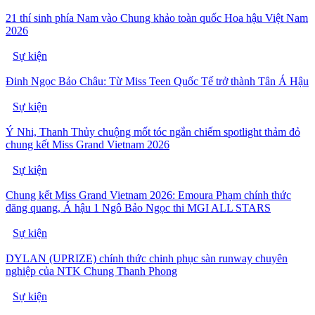
21 thí sinh phía Nam vào Chung khảo toàn quốc Hoa hậu Việt Nam
2026
Sự kiện
Đinh Ngọc Bảo Châu: Từ Miss Teen Quốc Tế trở thành Tân Á Hậu
Sự kiện
Ý Nhi, Thanh Thủy chuộng mốt tóc ngắn chiếm spotlight thảm đỏ
chung kết Miss Grand Vietnam 2026
Sự kiện
Chung kết Miss Grand Vietnam 2026: Emoura Phạm chính thức
đăng quang, Á hậu 1 Ngô Bảo Ngọc thi MGI ALL STARS
Sự kiện
DYLAN (UPRIZE) chính thức chinh phục sàn runway chuyên
nghiệp của NTK Chung Thanh Phong
Sự kiện