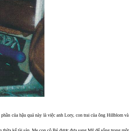
phần của hậu quả này là việc anh Lory, con trai của ông Hillblom và
n thừa kế tài sản. Mẹ con cô Bé được đưa sang Mỹ để sống trong một