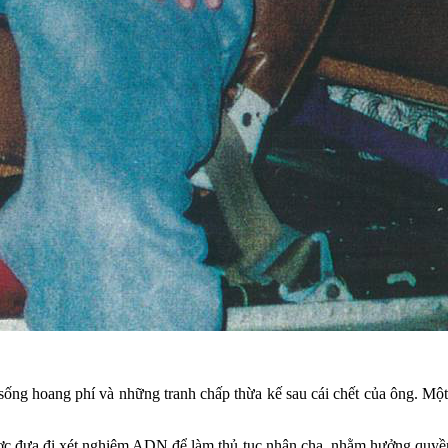
ống hoang phí và những tranh chấp thừa kế sau cái chết của ông. Một 
ược đưa đi xét nghiệm ADN để làm thủ tục nhận cha, nhằm hưởng quyề