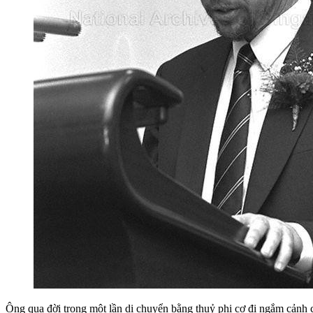
Ông qua đời trong một lần di chuyển bằng thuỷ phi cơ đi ngắm cảnh