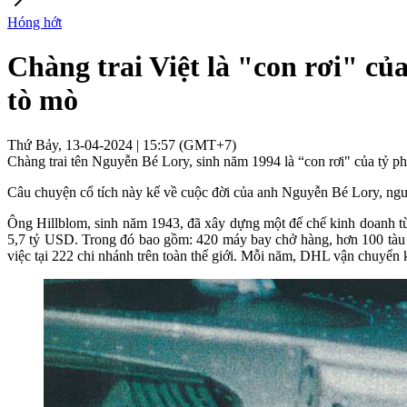
Hóng hớt
Chàng trai Việt là "con rơi" củ
tò mò
Thứ Bảy, 13-04-2024 | 15:57 (GMT+7)
Chàng trai tên Nguyễn Bé Lory, sinh năm 1994 là “con rơi" của tỷ p
Câu chuyện cổ tích này kể về cuộc đời của anh Nguyễn Bé Lory, ngư
Ông Hillblom, sinh năm 1943, đã xây dựng một đế chế kinh doanh từ
5,7 tỷ USD. Trong đó bao gồm: 420 máy bay chở hàng, hơn 100 tàu b
việc tại 222 chi nhánh trên toàn thế giới. Mỗi năm, DHL vận chuyển