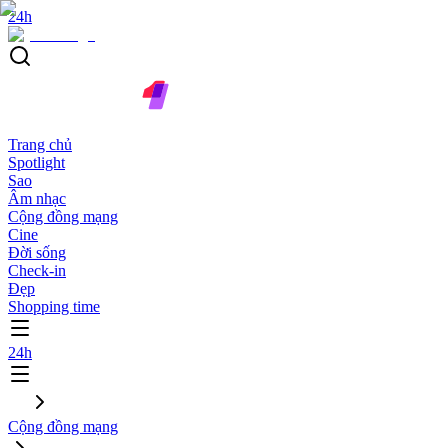
24h
Trang chủ
Spotlight
Sao
Âm nhạc
Cộng đồng mạng
Cine
Đời sống
Check-in
Đẹp
Shopping time
24h
Cộng đồng mạng