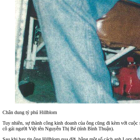
Chân dung tỷ phú Hillblom
Tuy nhiên, sự thành công kinh doanh của ông cũng đi kèm với cuộc s
cô gái người Việt tên Nguyễn Thị Bé (tỉnh Bình Thuận).
Sau khi hay tin ông Hillblom qua đời, bằng một số cách anh Lory đ