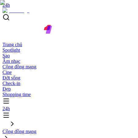
24h
Trang chủ
Spotlight
Sao
Âm nhạc
Cộng đồng mạng
Cine
Đời sống
Check-in
Đẹp
Shopping time
24h
Cộng đồng mạng