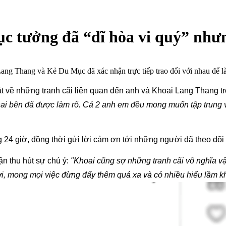
tưởng đã “dĩ hòa vi quý” nhưng
ang Thang và Kẻ Du Mục đã xác nhận trực tiếp trao đổi với nhau để là
hật về những tranh cãi liên quan đến anh và Khoai Lang Thang 
 hai bên đã được làm rõ. Cả 2 anh em đều mong muốn tập trung v
 24 giờ, đồng thời gửi lời cảm ơn tới những người đã theo dõi
n thu hút sự chú ý: 
"Khoai cũng sợ những tranh cãi vô nghĩa vậ
ơi, mong mọi việc đừng đẩy thêm quá xa và có nhiều hiểu lầm k