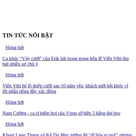
TIN TỨC NỔI BẬT
Hóng hớt
Ca khúc “Váy cưới” của Erik hát trong trong hôn lễ Viên Vibi thu
hút nhiều sự chú ý
Hóng hớt
Viên Vibi hé lộ thiệp cưới sau 10 năm yêu, khách mời bật khóc vì
lời nhắn riêng đầy xúc động
Hóng hớt
Nam Cường - ca sĩ hiếm hoi của Vpop sở hữu 3 bằng đại học
Hóng hớt
Khoai Lang Thang và Kẻ Du Mục tưởng đã “dĩ hòa vi quý” nhưng