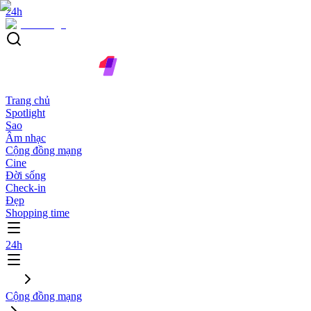
24h
Trang chủ
Spotlight
Sao
Âm nhạc
Cộng đồng mạng
Cine
Đời sống
Check-in
Đẹp
Shopping time
24h
Cộng đồng mạng