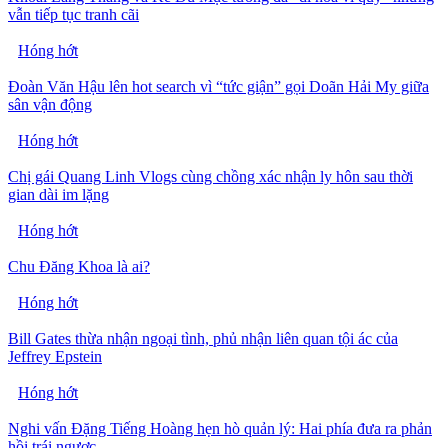
vẫn tiếp tục tranh cãi
Hóng hớt
Đoàn Văn Hậu lên hot search vì “tức giận” gọi Doãn Hải My giữa
sân vận động
Hóng hớt
Chị gái Quang Linh Vlogs cùng chồng xác nhận ly hôn sau thời
gian dài im lặng
Hóng hớt
Chu Đăng Khoa là ai?
Hóng hớt
Bill Gates thừa nhận ngoại tình, phủ nhận liên quan tội ác của
Jeffrey Epstein
Hóng hớt
Nghi vấn Đặng Tiếng Hoàng hẹn hò quản lý: Hai phía đưa ra phản
hồi trái ngược