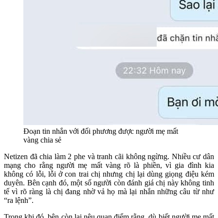
Đoạn tin nhắn với đối phương được người mẹ mất
vàng chia sẻ
Netizen đã chia làm 2 phe và tranh cãi không ngừng. Nhiều cư dân
mạng cho rằng người mẹ mất vàng rõ là phiền, vì gia đình kia
không có lỗi, lỗi ở con trai chị nhưng chị lại dùng giọng điệu kém
duyên. Bên cạnh đó, một số người còn đánh giá chị này không tinh
tế vì rõ ràng là chị đang nhờ vả họ mà lại nhắn những câu từ như
“ra lệnh”.
Trong khi đó, bên còn lại nêu quan điểm rằng, dù biết người mẹ mất