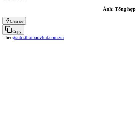
Ảnh: Tổng hợp
Chia sẻ
Copy
Theo
giaitri.thoibaovhnt.com.vn