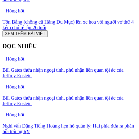
Hóng hớt
Tôn Bằng (chồng cũ Hằng Du Mục) lên xe hoa với người vợ thứ 4
kém chú rể tận 26 tuổi
XEM THÊM BÀI VIẾT
ĐỌC NHIỀU
Hóng hớt
Bill Gates thừa nhận ngoại tình, phủ nhận liên quan tội ác của
Jeffrey Epstein
Hóng hớt
Bill Gates thừa nhận ngoại tình, phủ nhận liên quan tội ác của
Jeffrey Epstein
Hóng hớt
Nghi vấn Đặng Tiếng Hoàng hẹn hò quản lý: Hai phía đưa ra phản
hồi trái ngược