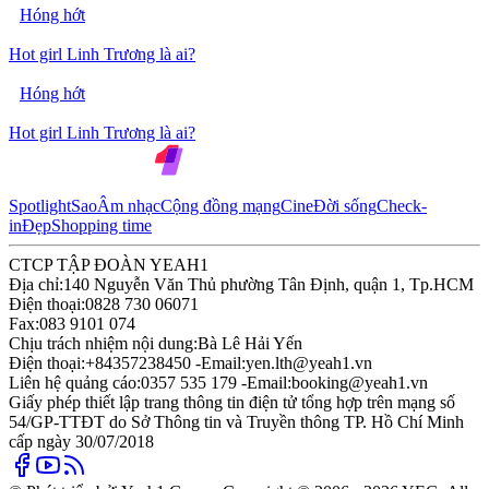
Hóng hớt
Hot girl Linh Trương là ai?
Hóng hớt
Hot girl Linh Trương là ai?
Spotlight
Sao
Âm nhạc
Cộng đồng mạng
Cine
Đời sống
Check-
in
Đẹp
Shopping time
CTCP TẬP ĐOÀN YEAH1
Địa chỉ:
140 Nguyễn Văn Thủ phường Tân Định, quận 1, Tp.HCM
Điện thoại:
0828 730 06071
Fax:
083 9101 074
Chịu trách nhiệm nội dung:
Bà Lê Hải Yến
Điện thoại:
+84357238450 -
Email:
yen.lth@yeah1.vn
Liên hệ quảng cáo:
0357 535 179 -
Email:
booking@yeah1.vn
Giấy phép thiết lập trang thông tin điện tử tổng hợp trên mạng số
54/GP-TTĐT do Sở Thông tin và Truyền thông TP. Hồ Chí Minh
cấp ngày 30/07/2018