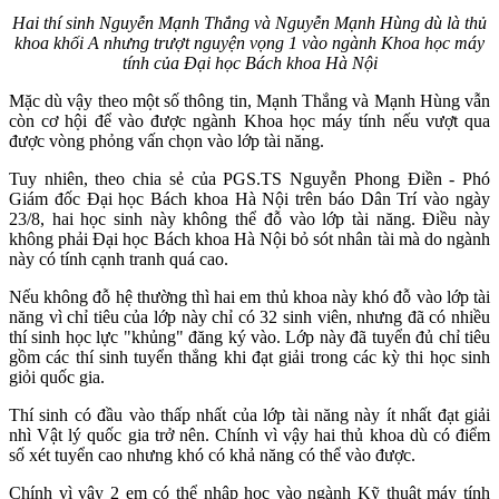
Hai thí sinh Nguyễn Mạnh Thắng và Nguyễn Mạnh Hùng dù là thủ
khoa khối A nhưng trượt nguyện vọng 1 vào ngành Khoa học máy
tính của Đại học Bách khoa Hà Nội
Mặc dù vậy theo một số thông tin, Mạnh Thắng và Mạnh Hùng vẫn
còn cơ hội để vào được ngành Khoa học máy tính nếu vượt qua
được vòng phỏng vấn chọn vào lớp tài năng.
Tuy nhiên, theo chia sẻ của PGS.TS Nguyễn Phong Điền - Phó
Giám đốc Đại học Bách khoa Hà Nội trên báo Dân Trí vào ngày
23/8, hai học sinh này không thể đỗ vào lớp tài năng. Điều này
không phải Đại học Bách khoa Hà Nội bỏ sót nhân tài mà do ngành
này có tính cạnh tranh quá cao.
Nếu không đỗ hệ thường thì hai em thủ khoa này khó đỗ vào lớp tài
năng vì chỉ tiêu của lớp này chỉ có 32 sinh viên, nhưng đã có nhiều
thí sinh học lực "khủng" đăng ký vào. Lớp này đã tuyển đủ chỉ tiêu
gồm các thí sinh tuyển thẳng khi đạt giải trong các kỳ thi học sinh
giỏi quốc gia.
Thí sinh có đầu vào thấp nhất của lớp tài năng này ít nhất đạt giải
nhì Vật lý quốc gia trở nên. Chính vì vậy hai thủ khoa dù có điểm
số xét tuyển cao nhưng khó có khả năng có thể vào được.
Chính vì vậy 2 em có thể nhập học vào ngành Kỹ thuật máy tính