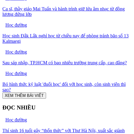
Ca sĩ, thầy giáo Mai Tuấn và hành trình giữ lửa âm nhạc từ đồng
lương đứng lớp
Học đường
Học sinh Đắk Lắk nghỉ học từ chiều nay để phòng tránh bão số 13
Kalmaegi
Học đường
Sau sáp nhập, TP.HCM có bao nhiêu trường trung cấp, cao đẳng?
Học đường
Bỏ hình thức kỷ luật 'đuổi học' đối với học sinh, còn sinh viên thì
sao?
XEM THÊM BÀI VIẾT
ĐỌC NHIỀU
Học đường
Thí sinh 16 tuổi gây “thổn thức” với Thư Hà Nội, xuất sắc giành