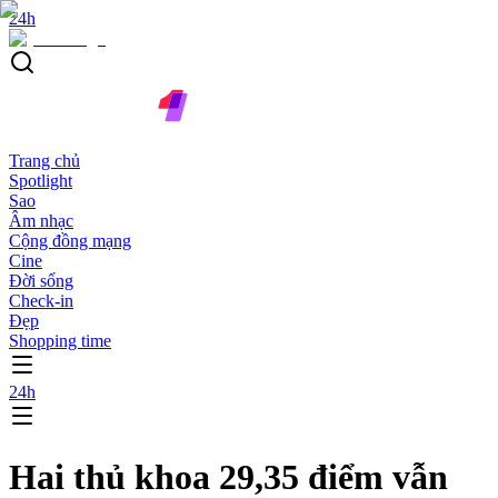
24h
Trang chủ
Spotlight
Sao
Âm nhạc
Cộng đồng mạng
Cine
Đời sống
Check-in
Đẹp
Shopping time
24h
Hai thủ khoa 29,35 điểm vẫn