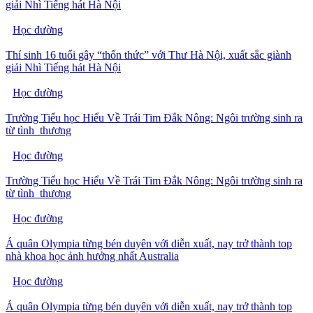
giải Nhì Tiếng hát Hà Nội
Học đường
Thí sinh 16 tuổi gây “thổn thức” với Thư Hà Nội, xuất sắc giành
giải Nhì Tiếng hát Hà Nội
Học đường
Trường Tiểu học Hiểu Về Trái Tim Đắk Nông: Ngôi trường sinh ra
từ tình thương
Học đường
Trường Tiểu học Hiểu Về Trái Tim Đắk Nông: Ngôi trường sinh ra
từ tình thương
Học đường
Á quân Olympia từng bén duyên với diễn xuất, nay trở thành top
nhà khoa học ảnh hưởng nhất Australia
Học đường
Á quân Olympia từng bén duyên với diễn xuất, nay trở thành top