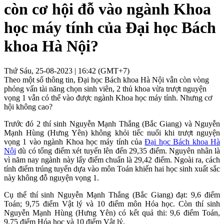
còn cơ hội đỗ vào ngành Khoa
học máy tính của Đại học Bách
khoa Hà Nội?
Thứ Sáu, 25-08-2023 | 16:42 (GMT+7)
Theo một số thông tin, Đại học Bách khoa Hà Nội vẫn còn vòng
phỏng vấn tài năng chọn sinh viên, 2 thủ khoa vừa trượt nguyện
vọng 1 vẫn có thể vào được ngành Khoa học máy tính. Nhưng cơ
hội không cao?
Trước đó 2 thí sinh Nguyễn Mạnh Thắng (Bắc Giang) và Nguyễn
Mạnh Hùng (Hưng Yên) không khỏi tiếc nuối khi trượt nguyện
vọng 1 vào ngành Khoa học máy tính của
Đại học Bách khoa Hà
Nội
dù có tổng điểm xét tuyển lên đến 29,35 điểm. Nguyên nhân là
vì năm nay ngành này lấy điểm chuẩn là 29,42 điểm. Ngoài ra, cách
tính điểm trúng tuyển dựa vào môn Toán khiến hai học sinh xuất sắc
này không đỗ nguyện vọng 1.
Cụ thể thí sinh Nguyễn Mạnh Thắng (Bắc Giang) đạt: 9,6 điểm
Toán; 9,75 điểm Vật lý và 10 điểm môn Hóa học. Còn thí sinh
Nguyễn Mạnh Hùng (Hưng Yên) có kết quả thi: 9,6 điểm Toán,
9,75 điểm Hóa học và 10 điểm Vật lý.