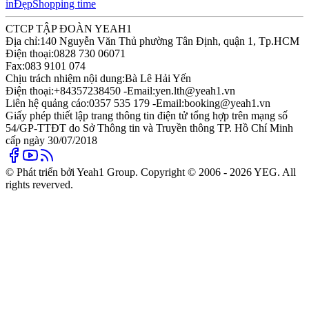
in
Đẹp
Shopping time
CTCP TẬP ĐOÀN YEAH1
Địa chỉ:
140 Nguyễn Văn Thủ phường Tân Định, quận 1, Tp.HCM
Điện thoại:
0828 730 06071
Fax:
083 9101 074
Chịu trách nhiệm nội dung:
Bà Lê Hải Yến
Điện thoại:
+84357238450 -
Email:
yen.lth@yeah1.vn
Liên hệ quảng cáo:
0357 535 179 -
Email:
booking@yeah1.vn
Giấy phép thiết lập trang thông tin điện tử tổng hợp trên mạng số
54/GP-TTĐT do Sở Thông tin và Truyền thông TP. Hồ Chí Minh
cấp ngày 30/07/2018
© Phát triển bởi Yeah1 Group. Copyright © 2006 - 2026 YEG. All
rights reverved.