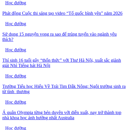
Học đường
Phát động Cuộc thi sáng tạo video “Tổ quốc bình yên” năm 2026
Học đường
Sử dụng 15 nguyện vọng ra sao để trúng tuyển vào ngành yêu
thích?
Học đường
Thí sinh 16 tuổi gây “thổn thức” với Thư Hà Nội, xuất sắc giành
giải Nhì Tiếng hát Hà Nội
Học đường
Trường Tiểu học Hiểu Về Trái Tim Đắk Nông: Ngôi trường sinh ra
từ tình thương
Học đường
Á quân Olympia từng bén duyên với diễn xuất, nay trở thành top
nhà khoa học ảnh hưởng nhất Australia
Học đường