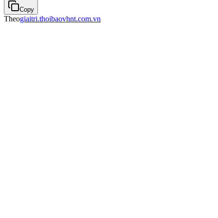
Copy
Theo
giaitri.thoibaovhnt.com.vn