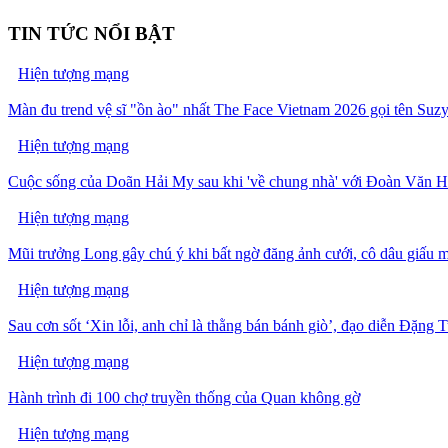
TIN TỨC NỔI BẬT
Hiện tượng mạng
Màn đu trend vệ sĩ "ồn ào" nhất The Face Vietnam 2026 gọi tên S
Hiện tượng mạng
Cuộc sống của Doãn Hải My sau khi 'về chung nhà' với Đoàn Văn 
Hiện tượng mạng
Mũi trưởng Long gây chú ý khi bất ngờ đăng ảnh cưới, cô dâu giấu m
Hiện tượng mạng
Sau cơn sốt ‘Xin lỗi, anh chỉ là thằng bán bánh giò’, đạo diễn Đặng 
Hiện tượng mạng
Hành trình đi 100 chợ truyền thống của Quan không gờ
Hiện tượng mạng