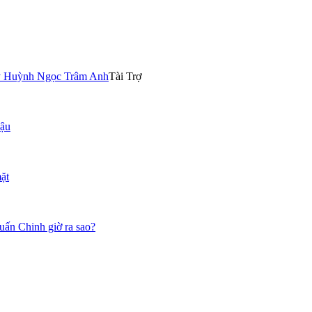
uzy Huỳnh Ngọc Trâm Anh
Tài Trợ
Hậu
ặt
Tuấn Chinh giờ ra sao?