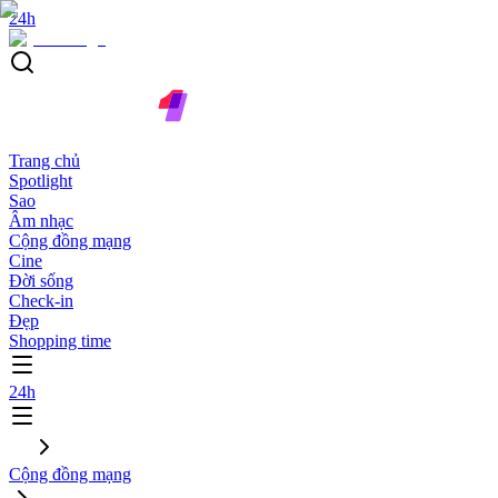
24h
Trang chủ
Spotlight
Sao
Âm nhạc
Cộng đồng mạng
Cine
Đời sống
Check-in
Đẹp
Shopping time
24h
Cộng đồng mạng