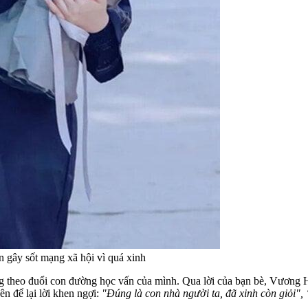
n gây sốt mạng xã hội vì quá xinh
g theo đuổi con đường học vấn của mình. Qua lời của bạn bè, Vương H
n để lại lời khen ngợi:
"Đúng là con nhà người ta, đã xinh còn giỏi",