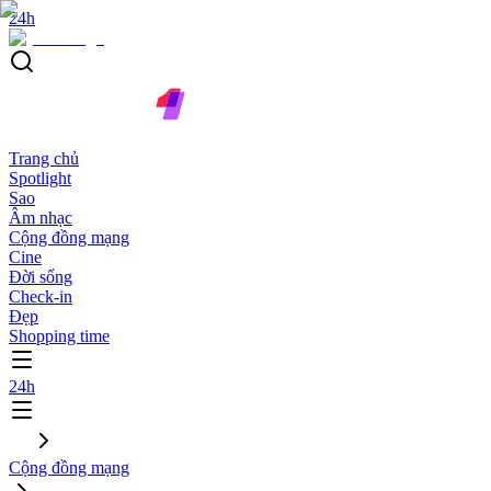
24h
Trang chủ
Spotlight
Sao
Âm nhạc
Cộng đồng mạng
Cine
Đời sống
Check-in
Đẹp
Shopping time
24h
Cộng đồng mạng