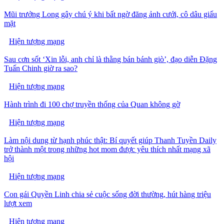
Mũi trưởng Long gây chú ý khi bất ngờ đăng ảnh cưới, cô dâu giấu
mặt
Hiện tượng mạng
Sau cơn sốt ‘Xin lỗi, anh chỉ là thằng bán bánh giò’, đạo diễn Đặng
Tuấn Chinh giờ ra sao?
Hiện tượng mạng
Hành trình đi 100 chợ truyền thống của Quan không gờ
Hiện tượng mạng
Làm nội dung từ hạnh phúc thật: Bí quyết giúp Thanh Tuyền Daily
trở thành một trong những hot mom được yêu thích nhất mạng xã
hội
Hiện tượng mạng
Con gái Quyền Linh chia sẻ cuộc sống đời thường, hút hàng triệu
lượt xem
Hiện tượng mạng