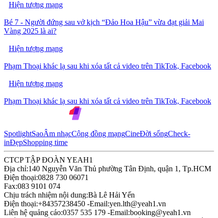
Hiện tượng mạng
Bé 7 - Người đứng sau vở kịch “Đảo Hoa Hậu” vừa đạt giải Mai
Vàng 2025 là ai?
Hiện tượng mạng
Phạm Thoại khác lạ sau khi xóa tất cả video trên TikTok, Facebook
Hiện tượng mạng
Phạm Thoại khác lạ sau khi xóa tất cả video trên TikTok, Facebook
Spotlight
Sao
Âm nhạc
Cộng đồng mạng
Cine
Đời sống
Check-
in
Đẹp
Shopping time
CTCP TẬP ĐOÀN YEAH1
Địa chỉ:
140 Nguyễn Văn Thủ phường Tân Định, quận 1, Tp.HCM
Điện thoại:
0828 730 06071
Fax:
083 9101 074
Chịu trách nhiệm nội dung:
Bà Lê Hải Yến
Điện thoại:
+84357238450 -
Email:
yen.lth@yeah1.vn
Liên hệ quảng cáo:
0357 535 179 -
Email:
booking@yeah1.vn