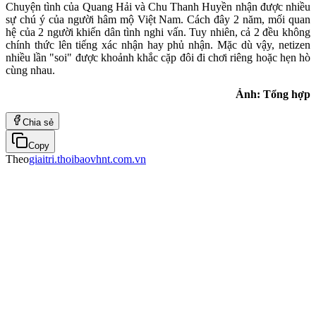
Chuyện tình của Quang Hải và Chu Thanh Huyền nhận được nhiều
sự chú ý của người hâm mộ Việt Nam. Cách đây 2 năm, mối quan
hệ của 2 người khiến dân tình nghi vấn. Tuy nhiên, cả 2 đều không
chính thức lên tiếng xác nhận hay phủ nhận. Mặc dù vậy, netizen
nhiều lần "soi" được khoảnh khắc cặp đôi đi chơi riêng hoặc hẹn hò
cùng nhau.
Ảnh: Tổng hợp
Chia sẻ
Copy
Theo
giaitri.thoibaovhnt.com.vn