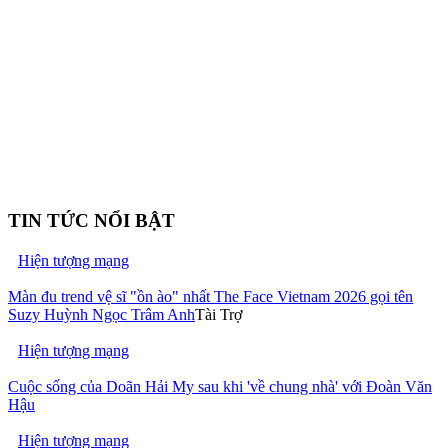
TIN TỨC NỔI BẬT
Hiện tượng mạng
Màn đu trend vệ sĩ "ồn ào" nhất The Face Vietnam 2026 gọi tên
Suzy Huỳnh Ngọc Trâm Anh
Tài Trợ
Hiện tượng mạng
Cuộc sống của Doãn Hải My sau khi 'về chung nhà' với Đoàn Văn
Hậu
Hiện tượng mạng