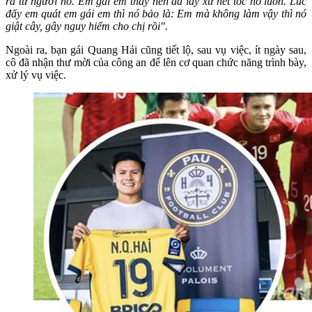
ra từ người nó. Em gái em thấy nên đã lấy xử hết tóc nó luôn. Lúc
đấy em quát em gái em thì nó bảo là: Em mà không làm vậy thì nó
giật cây, gây nguy hiểm cho chị rồi".
Ngoài ra, bạn gái Quang Hải cũng tiết lộ, sau vụ việc, ít ngày sau,
cô đã nhận thư mời của công an để lên cơ quan chức năng trình bày,
xử lý vụ việc.