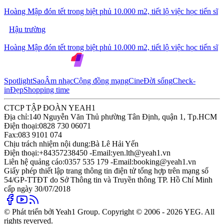
Hoàng Mập đón tết trong biệt phủ 10.000 m2, tiết lộ việc học tiến sĩ
Hậu trường
Hoàng Mập đón tết trong biệt phủ 10.000 m2, tiết lộ việc học tiến sĩ
Spotlight
Sao
Âm nhạc
Cộng đồng mạng
Cine
Đời sống
Check-
in
Đẹp
Shopping time
CTCP TẬP ĐOÀN YEAH1
Địa chỉ:
140 Nguyễn Văn Thủ phường Tân Định, quận 1, Tp.HCM
Điện thoại:
0828 730 06071
Fax:
083 9101 074
Chịu trách nhiệm nội dung:
Bà Lê Hải Yến
Điện thoại:
+84357238450 -
Email:
yen.lth@yeah1.vn
Liên hệ quảng cáo:
0357 535 179 -
Email:
booking@yeah1.vn
Giấy phép thiết lập trang thông tin điện tử tổng hợp trên mạng số
54/GP-TTĐT do Sở Thông tin và Truyền thông TP. Hồ Chí Minh
cấp ngày 30/07/2018
© Phát triển bởi Yeah1 Group. Copyright © 2006 - 2026 YEG. All
rights reverved.