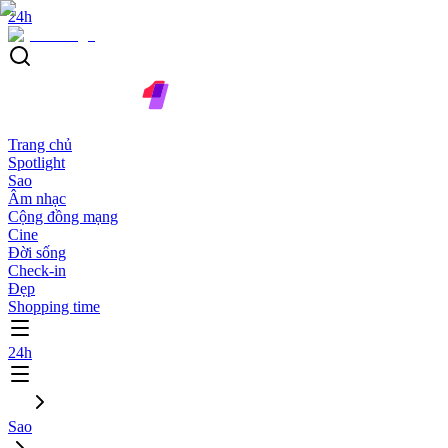
24h
Trang chủ
Spotlight
Sao
Âm nhạc
Cộng đồng mạng
Cine
Đời sống
Check-in
Đẹp
Shopping time
24h
Sao