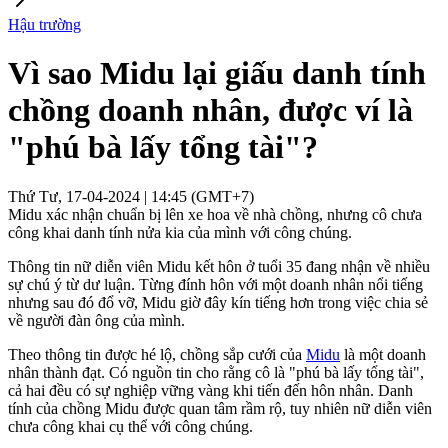
Hậu trường
Vì sao Midu lại giấu danh tính
chồng doanh nhân, được ví là
"phú bà lấy tổng tài"?
Thứ Tư, 17-04-2024 | 14:45 (GMT+7)
Midu xác nhận chuẩn bị lên xe hoa về nhà chồng, nhưng cô chưa
công khai danh tính nửa kia của mình với công chúng.
Thông tin nữ diễn viên Midu kết hôn ở tuổi 35 đang nhận về nhiều
sự chú ý từ dư luận. Từng đính hôn với một doanh nhân nổi tiếng
nhưng sau đó đổ vỡ, Midu giờ đây kín tiếng hơn trong việc chia sẻ
về người đàn ông của mình.
Theo thông tin được hé lộ, chồng sắp cưới của
Midu
là một doanh
nhân thành đạt. Có nguồn tin cho rằng cô là "phú bà lấy tổng tài",
cả hai đều có sự nghiệp vững vàng khi tiến đến hôn nhân. Danh
tính của chồng Midu được quan tâm rầm rộ, tuy nhiên nữ diễn viên
chưa công khai cụ thể với công chúng.