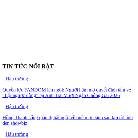
TIN TỨC NỔI BẬT
Hậu trường
Quyền lực FANDOM lên ngôi: Người hâm mộ quyết định tấm vé
“Lội ngược dòng” tại Anh Trai Vượt Ngàn Chông Gai 2026
Hậu trường
Hồng Thanh sống giản dị bất ngờ, về quê mưu sinh sau khi rời ánh
đèn showbiz
Hậu trường