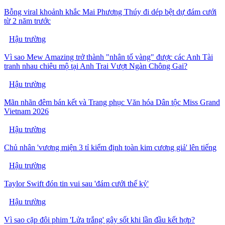
Bỗng viral khoảnh khắc Mai Phương Thúy đi dép bệt dự đám cưới
từ 2 năm trước
Hậu trường
Vì sao Mew Amazing trở thành "nhân tố vàng" được các Anh Tài
tranh nhau chiêu mộ tại Anh Trai Vượt Ngàn Chông Gai?
Hậu trường
Mãn nhãn đêm bán kết và Trang phục Văn hóa Dân tộc Miss Grand
Vietnam 2026
Hậu trường
Chủ nhân 'vương miện 3 tỉ kiểm định toàn kim cương giả' lên tiếng
Hậu trường
Taylor Swift đón tin vui sau 'đám cưới thế kỷ'
Hậu trường
Vì sao cặp đôi phim 'Lửa trắng' gây sốt khi lần đầu kết hợp?