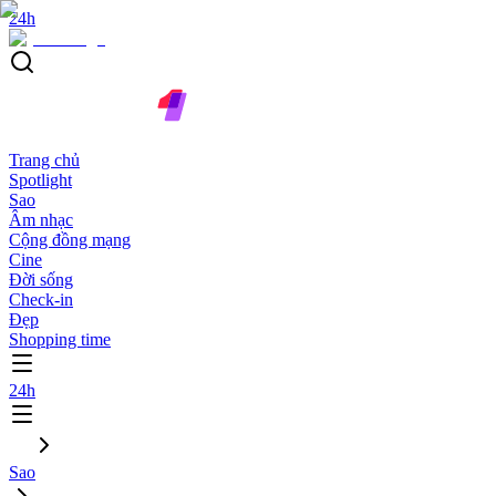
24h
Trang chủ
Spotlight
Sao
Âm nhạc
Cộng đồng mạng
Cine
Đời sống
Check-in
Đẹp
Shopping time
24h
Sao