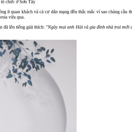
c tổ chức ở Sơn Tây
ông ít quan khách và cả cư dân mạng đều thắc mắc vì sao chàng cầu thủ
esia vừa qua.
đã lên tiếng giải thích:
"Ngày mai anh Hải và gia đình nhà trai mới đ