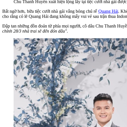
Chu Thanh Huyền xuất hiện lộng lẫy tại tiệc cưới nhà gái đượ
Bất ngờ hơn, bữa tiệc cưới nhà gái vắng bóng chú rể
Quang Hải
. Kh
cho rằng có lẽ Quang Hải đang không mấy vui vẻ sau trận thua Indon
Đập tan những đồn đoán từ phía mọi người, cô dâu Chu Thanh Huyền 
chính 28/3 nhà trai sẽ đến đón dâu".