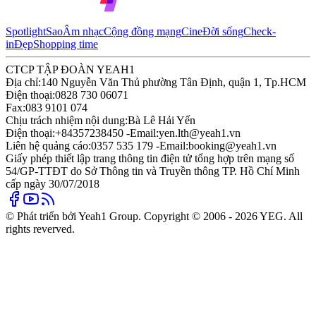
Spotlight
Sao
Âm nhạc
Cộng đồng mạng
Cine
Đời sống
Check-
in
Đẹp
Shopping time
CTCP TẬP ĐOÀN YEAH1
Địa chỉ:
140 Nguyễn Văn Thủ phường Tân Định, quận 1, Tp.HCM
Điện thoại:
0828 730 06071
Fax:
083 9101 074
Chịu trách nhiệm nội dung:
Bà Lê Hải Yến
Điện thoại:
+84357238450 -
Email:
yen.lth@yeah1.vn
Liên hệ quảng cáo:
0357 535 179 -
Email:
booking@yeah1.vn
Giấy phép thiết lập trang thông tin điện tử tổng hợp trên mạng số
54/GP-TTĐT do Sở Thông tin và Truyền thông TP. Hồ Chí Minh
cấp ngày 30/07/2018
© Phát triển bởi Yeah1 Group. Copyright © 2006 - 2026 YEG. All
rights reverved.