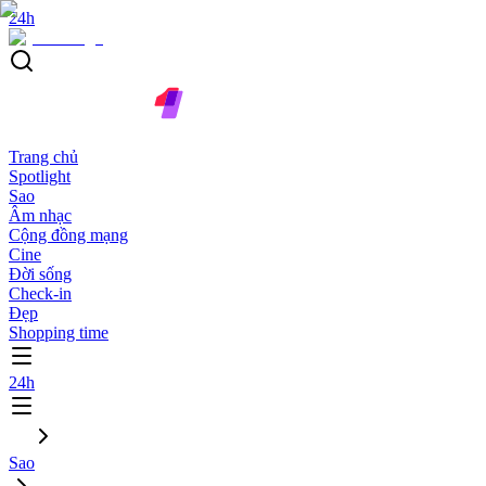
24h
Trang chủ
Spotlight
Sao
Âm nhạc
Cộng đồng mạng
Cine
Đời sống
Check-in
Đẹp
Shopping time
24h
Sao