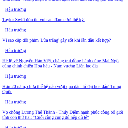
Hậu trường
Taylor Swift đón tin vui sau 'đám cưới thế kỷ'
Hậu trường
Vì sao cặp đôi phim 'Lửa trắng' gây sốt khi lần đầu kết hợp?
Hậu trường
Hé lộ về Nguyễn Hàn Việt, chàng trai đồng hành cùng Mai Ngô
cùng chinh chiến Hoa hậu - Nam vương Liên lục địa
Hậu trường
Hơn 20 năm, chưa thế hệ nào vượt qua dàn 'tứ đại hoa đán' Trung
Quốc
Hậu trường
Vợ chồng Lương Thế Thành - Thúy Diễm hạnh phúc công bố giới
tính con thứ hai: "Cuối cùng cũng đủ nếp đủ tẻ"
Hậu trường