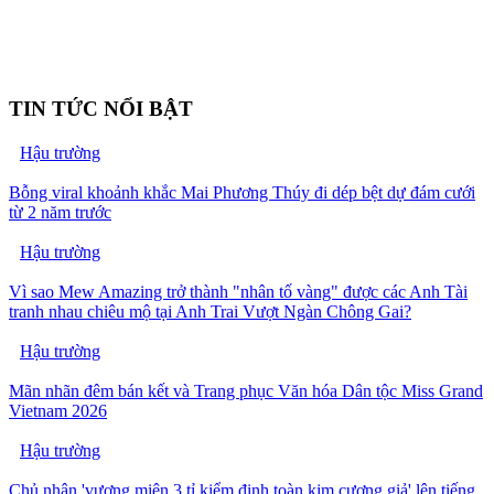
TIN TỨC NỔI BẬT
Hậu trường
Bỗng viral khoảnh khắc Mai Phương Thúy đi dép bệt dự đám cưới
từ 2 năm trước
Hậu trường
Vì sao Mew Amazing trở thành "nhân tố vàng" được các Anh Tài
tranh nhau chiêu mộ tại Anh Trai Vượt Ngàn Chông Gai?
Hậu trường
Mãn nhãn đêm bán kết và Trang phục Văn hóa Dân tộc Miss Grand
Vietnam 2026
Hậu trường
Chủ nhân 'vương miện 3 tỉ kiểm định toàn kim cương giả' lên tiếng