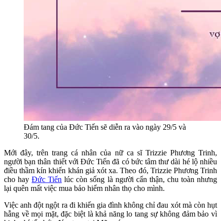
Đám tang của Đức Tiến sẽ diễn ra vào ngày 29/5 và
30/5.
Mới đây, trên trang cá nhân của nữ ca sĩ Trizzie Phương Trinh,
người bạn thân thiết với Đức Tiến đã có bức tâm thư dài hé lộ nhiều
điều thầm kín khiến khán giả xót xa. Theo đó, Trizzie Phương Trinh
cho hay
Đức Tiến
lúc còn sống là người cẩn thận, chu toàn nhưng
lại quên mất việc mua bảo hiểm nhân thọ cho mình.
Việc anh đột ngột ra đi khiến gia đình không chỉ đau xót mà còn hụt
hẫng về mọi mặt, đặc biệt là khả năng lo tang sự không đảm bảo vì