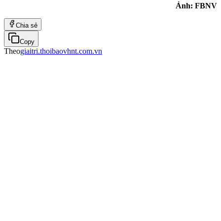
Ảnh: FBNV
Chia sẻ
Copy
Theo
giaitri.thoibaovhnt.com.vn